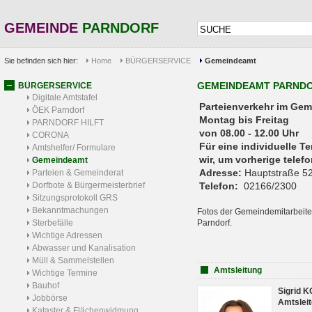
GEMEINDE
PARNDORF
Sie befinden sich hier:
Home
BÜRGERSERVICE
Gemeindeamt
GEMEINDEAMT PARND
BÜRGERSERVICE
Digitale Amtstafel
Parteienverkehr 
ÖEK Parndorf
Montag bis Freitag
PARNDORF HILFT
von 08.00 - 12.00 Uhr
CORONA
Für eine individuelle T
Amtshelfer/ Formulare
wir, um vorherige tele
Gemeindeamt
Adresse:
Hauptstraße 52
Parteien & Gemeinderat
Dorfbote & Bürgermeisterbrief
Telefon:
02166/2300
Sitzungsprotokoll GRS
Bekanntmachungen
Fotos der Gemeindemitarbeite
Sterbefälle
Parndorf.
Wichtige Adressen
Abwasser und Kanalisation
Müll & Sammelstellen
Amtsleitung
Wichtige Termine
Bauhof
Sigrid 
Jobbörse
Amtsleit
Kataster & Flächenwidmung