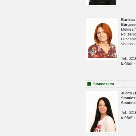
Barbara
Bürgers
Meldeam
Polizeil
Fundam
Veranst
Tel.: 02
E-Mail:
Standesamt
Judith 
Standes
Staatsb
Tel.: 02
E-Mail: