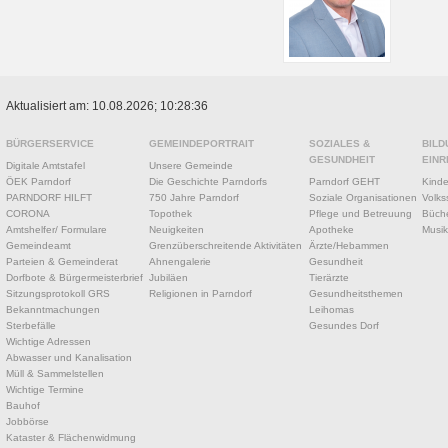
Aktualisiert am: 10.08.2026; 10:28:36
BÜRGERSERVICE
GEMEINDEPORTRAIT
SOZIALES &
BILD
GESUNDHEIT
EINR
Digitale Amtstafel
Unsere Gemeinde
ÖEK Parndorf
Die Geschichte Parndorfs
Parndorf GEHT
Kinde
PARNDORF HILFT
750 Jahre Parndorf
Soziale Organisationen
Volks
CORONA
Topothek
Pflege und Betreuung
Büche
Amtshelfer/ Formulare
Neuigkeiten
Apotheke
Musik
Gemeindeamt
Grenzüberschreitende Aktivitäten
Ärzte/Hebammen
Parteien & Gemeinderat
Ahnengalerie
Gesundheit
Dorfbote & Bürgermeisterbrief
Jubiläen
Tierärzte
Sitzungsprotokoll GRS
Religionen in Parndorf
Gesundheitsthemen
Bekanntmachungen
Leihomas
Sterbefälle
Gesundes Dorf
Wichtige Adressen
Abwasser und Kanalisation
Müll & Sammelstellen
Wichtige Termine
Bauhof
Jobbörse
Kataster & Flächenwidmung