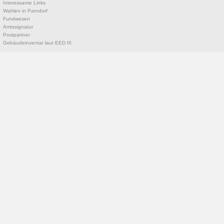
Interessante Links
Wahlen in Parndorf
Fundwesen
Amtssignatur
Postpartner
Gebäudeinventar laut EED III