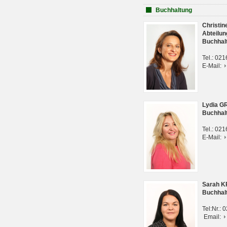
Buchhaltung
Christi
Abteilun
Buchhal
Tel.: 02
E-Mail:
Lydia G
Buchhal
Tel.: 02
E-Mail:
Sarah 
Buchhal
Tel:Nr.:
Email: