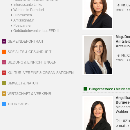
Interessante Links
Tel.Nr. 
Wahlen in Parndorf
email:
Fundwesen
Amtssignatur
Postpartner
Gebäudeinventar laut EED III
Mag. Do
GEMEINDEPORTRAIT
Amtsleit
Abteilun
SOZIALES & GESUNDHEIT
Tel.Nr.:
email:
BILDUNG & EINRICHTUNGEN
KULTUR, VEREINE & ORGANISATIONEN
UMWELT & NATUR
Bürgerservice / Meldea
WIRTSCHAFT & VERKEHR
Angelik
Bürgers
TOURISMUS
Meldeam
Wahlen
Tel.: 02
e-mail: