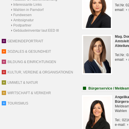
Interessante Links
Tel.Nr. 
Wahlen in Parndorf
email:
Fundwesen
Amtssignatur
Postpartner
Gebäudeinventar laut EED III
Mag. Do
GEMEINDEPORTRAIT
Amtsleit
Abteilun
SOZIALES & GESUNDHEIT
Tel.Nr.:
email:
BILDUNG & EINRICHTUNGEN
KULTUR, VEREINE & ORGANISATIONEN
UMWELT & NATUR
Bürgerservice / Meldea
WIRTSCHAFT & VERKEHR
Angelik
Bürgers
TOURISMUS
Meldeam
Wahlen
Tel.: 02
e-mail: