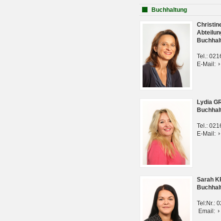
Buchhaltung
Christi
Abteilun
Buchhal
Tel.: 02
E-Mail:
Lydia G
Buchhal
Tel.: 02
E-Mail:
Sarah 
Buchhal
Tel:Nr.:
Email: