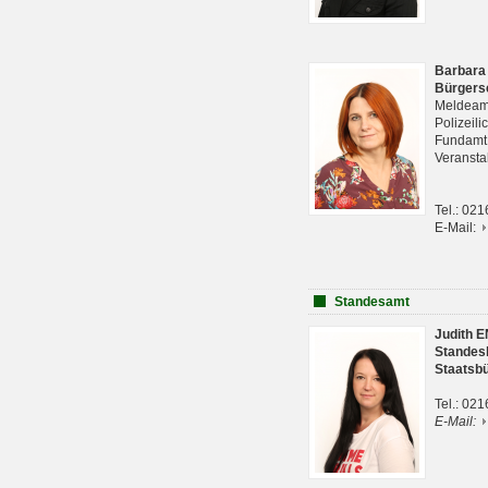
Barbara
Bürgers
Meldeam
Polizeil
Fundam
Veranst
Tel.: 02
E-Mail:
Standesamt
Judith 
Standes
Staatsb
Tel.: 02
E-Mail: