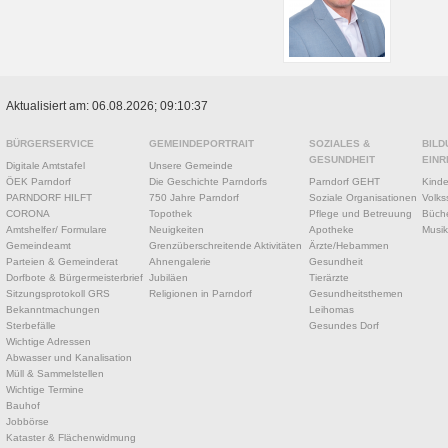
Aktualisiert am: 06.08.2026; 09:10:37
BÜRGERSERVICE
GEMEINDEPORTRAIT
SOZIALES &
BILD
GESUNDHEIT
EINR
Digitale Amtstafel
Unsere Gemeinde
ÖEK Parndorf
Die Geschichte Parndorfs
Parndorf GEHT
Kinde
PARNDORF HILFT
750 Jahre Parndorf
Soziale Organisationen
Volks
CORONA
Topothek
Pflege und Betreuung
Büche
Amtshelfer/ Formulare
Neuigkeiten
Apotheke
Musik
Gemeindeamt
Grenzüberschreitende Aktivitäten
Ärzte/Hebammen
Parteien & Gemeinderat
Ahnengalerie
Gesundheit
Dorfbote & Bürgermeisterbrief
Jubiläen
Tierärzte
Sitzungsprotokoll GRS
Religionen in Parndorf
Gesundheitsthemen
Bekanntmachungen
Leihomas
Sterbefälle
Gesundes Dorf
Wichtige Adressen
Abwasser und Kanalisation
Müll & Sammelstellen
Wichtige Termine
Bauhof
Jobbörse
Kataster & Flächenwidmung