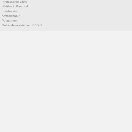
Interessante Links
Wahlen in Parndorf
Fundwesen
Amtssignatur
Postpartner
Gebäudeinventar laut EED III