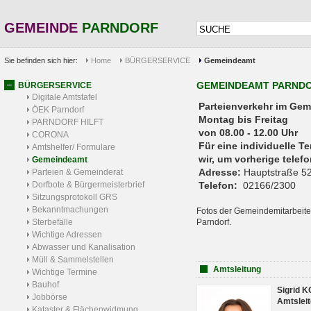
GEMEINDE
PARNDORF
Sie befinden sich hier:
Home
BÜRGERSERVICE
Gemeindeamt
GEMEINDEAMT PARND
BÜRGERSERVICE
Digitale Amtstafel
Parteienverkehr 
ÖEK Parndorf
Montag bis Freitag
PARNDORF HILFT
von 08.00 - 12.00 Uhr
CORONA
Für eine individuelle T
Amtshelfer/ Formulare
wir, um vorherige tele
Gemeindeamt
Adresse:
Hauptstraße 52
Parteien & Gemeinderat
Dorfbote & Bürgermeisterbrief
Telefon:
02166/2300
Sitzungsprotokoll GRS
Bekanntmachungen
Fotos der Gemeindemitarbeite
Sterbefälle
Parndorf.
Wichtige Adressen
Abwasser und Kanalisation
Müll & Sammelstellen
Amtsleitung
Wichtige Termine
Bauhof
Sigrid 
Jobbörse
Amtsleit
Kataster & Flächenwidmung