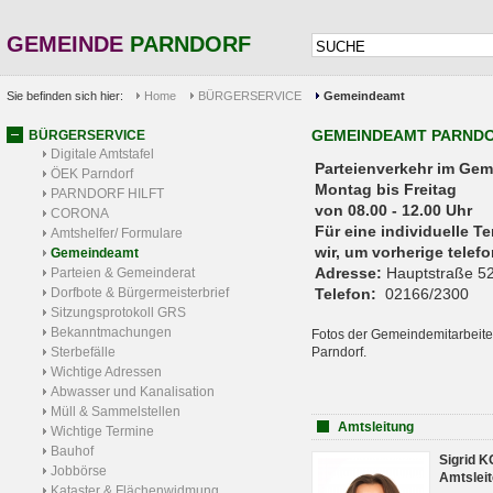
GEMEINDE
PARNDORF
Sie befinden sich hier:
Home
BÜRGERSERVICE
Gemeindeamt
GEMEINDEAMT PARND
BÜRGERSERVICE
Digitale Amtstafel
Parteienverkehr 
ÖEK Parndorf
Montag bis Freitag
PARNDORF HILFT
von 08.00 - 12.00 Uhr
CORONA
Für eine individuelle T
Amtshelfer/ Formulare
wir, um vorherige tele
Gemeindeamt
Adresse:
Hauptstraße 52
Parteien & Gemeinderat
Dorfbote & Bürgermeisterbrief
Telefon:
02166/2300
Sitzungsprotokoll GRS
Bekanntmachungen
Fotos der Gemeindemitarbeite
Sterbefälle
Parndorf.
Wichtige Adressen
Abwasser und Kanalisation
Müll & Sammelstellen
Amtsleitung
Wichtige Termine
Bauhof
Sigrid 
Jobbörse
Amtsleit
Kataster & Flächenwidmung