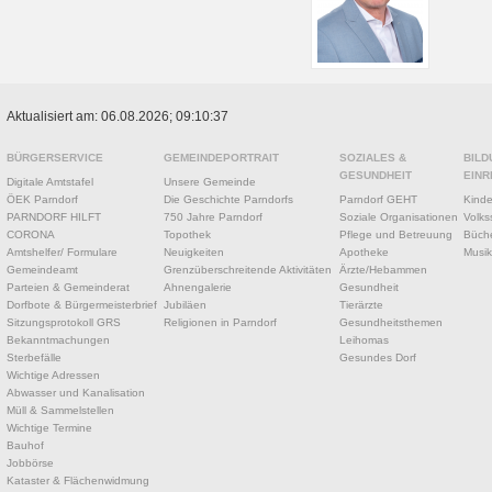
Aktualisiert am: 06.08.2026; 09:10:37
BÜRGERSERVICE
GEMEINDEPORTRAIT
SOZIALES &
BILD
GESUNDHEIT
EINR
Digitale Amtstafel
Unsere Gemeinde
ÖEK Parndorf
Die Geschichte Parndorfs
Parndorf GEHT
Kinde
PARNDORF HILFT
750 Jahre Parndorf
Soziale Organisationen
Volks
CORONA
Topothek
Pflege und Betreuung
Büche
Amtshelfer/ Formulare
Neuigkeiten
Apotheke
Musik
Gemeindeamt
Grenzüberschreitende Aktivitäten
Ärzte/Hebammen
Parteien & Gemeinderat
Ahnengalerie
Gesundheit
Dorfbote & Bürgermeisterbrief
Jubiläen
Tierärzte
Sitzungsprotokoll GRS
Religionen in Parndorf
Gesundheitsthemen
Bekanntmachungen
Leihomas
Sterbefälle
Gesundes Dorf
Wichtige Adressen
Abwasser und Kanalisation
Müll & Sammelstellen
Wichtige Termine
Bauhof
Jobbörse
Kataster & Flächenwidmung