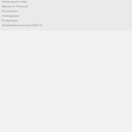
Interessante Links
Wahlen in Parndorf
Fundwesen
Amtssignatur
Postpartner
Gebäudeinventar laut EED III