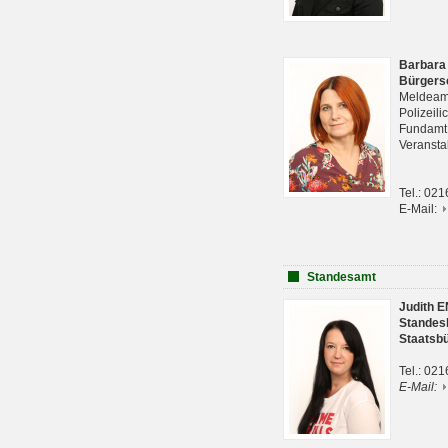
Barbara
Bürgers
Meldeam
Polizeil
Fundam
Veranst
Tel.: 02
E-Mail:
Standesamt
Judith 
Standes
Staatsb
Tel.: 02
E-Mail: