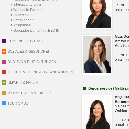
Interessante Links
Tel.Nr. 
Wahlen in Parndorf
email:
Fundwesen
Amtssignatur
Postpartner
Gebäudeinventar laut EED III
Mag. Do
GEMEINDEPORTRAIT
Amtsleit
Abteilun
SOZIALES & GESUNDHEIT
Tel.Nr.:
email:
BILDUNG & EINRICHTUNGEN
KULTUR, VEREINE & ORGANISATIONEN
UMWELT & NATUR
Bürgerservice / Meldea
WIRTSCHAFT & VERKEHR
Angelik
Bürgers
TOURISMUS
Meldeam
Wahlen
Tel.: 02
e-mail: