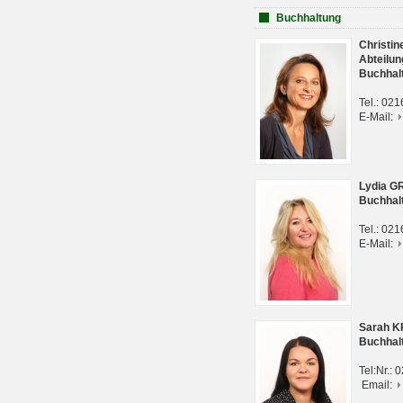
Buchhaltung
Christi
Abteilun
Buchhal
Tel.: 02
E-Mail:
Lydia G
Buchhal
Tel.: 02
E-Mail:
Sarah 
Buchhal
Tel:Nr.:
Email: