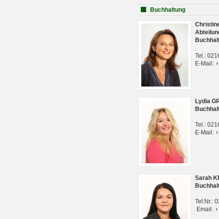
Buchhaltung
Christi
Abteilun
Buchhal
Tel.: 02
E-Mail:
Lydia G
Buchhal
Tel.: 02
E-Mail:
Sarah 
Buchhal
Tel:Nr.:
Email: