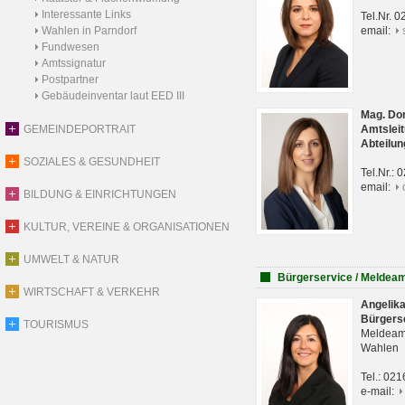
Interessante Links
Tel.Nr. 
Wahlen in Parndorf
email:
Fundwesen
Amtssignatur
Postpartner
Gebäudeinventar laut EED III
Mag. Do
GEMEINDEPORTRAIT
Amtsleit
Abteilun
SOZIALES & GESUNDHEIT
Tel.Nr.:
email:
BILDUNG & EINRICHTUNGEN
KULTUR, VEREINE & ORGANISATIONEN
UMWELT & NATUR
Bürgerservice / Meldea
WIRTSCHAFT & VERKEHR
Angelik
Bürgers
TOURISMUS
Meldeam
Wahlen
Tel.: 02
e-mail: