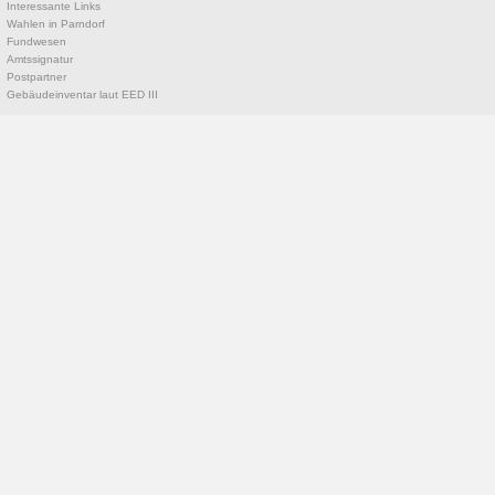
Interessante Links
Wahlen in Parndorf
Fundwesen
Amtssignatur
Postpartner
Gebäudeinventar laut EED III