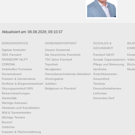
Aktualisiert am: 06.08.2026; 09:10:37
BÜRGERSERVICE
GEMEINDEPORTRAIT
SOZIALES &
BILD
GESUNDHEIT
EINR
Digitale Amtstafel
Unsere Gemeinde
ÖEK Parndorf
Die Geschichte Parndorfs
Parndorf GEHT
Kinde
PARNDORF HILFT
750 Jahre Parndorf
Soziale Organisationen
Volks
CORONA
Topothek
Pflege und Betreuung
Büche
Amtshelfer/ Formulare
Neuigkeiten
Apotheke
Musik
Gemeindeamt
Grenzüberschreitende Aktivitäten
Ärzte/Hebammen
Parteien & Gemeinderat
Ahnengalerie
Gesundheit
Dorfbote & Bürgermeisterbrief
Jubiläen
Tierärzte
Sitzungsprotokoll GRS
Religionen in Parndorf
Gesundheitsthemen
Bekanntmachungen
Leihomas
Sterbefälle
Gesundes Dorf
Wichtige Adressen
Abwasser und Kanalisation
Müll & Sammelstellen
Wichtige Termine
Bauhof
Jobbörse
Kataster & Flächenwidmung