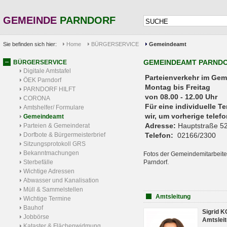
GEMEINDE
PARNDORF
Sie befinden sich hier:
Home
BÜRGERSERVICE
Gemeindeamt
GEMEINDEAMT PARND
BÜRGERSERVICE
Digitale Amtstafel
Parteienverkehr 
ÖEK Parndorf
Montag bis Freitag
PARNDORF HILFT
von 08.00 - 12.00 Uhr
CORONA
Für eine individuelle T
Amtshelfer/ Formulare
wir, um vorherige tele
Gemeindeamt
Adresse:
Hauptstraße 52
Parteien & Gemeinderat
Dorfbote & Bürgermeisterbrief
Telefon:
02166/2300
Sitzungsprotokoll GRS
Bekanntmachungen
Fotos der Gemeindemitarbeite
Sterbefälle
Parndorf.
Wichtige Adressen
Abwasser und Kanalisation
Müll & Sammelstellen
Amtsleitung
Wichtige Termine
Bauhof
Sigrid 
Jobbörse
Amtsleit
Kataster & Flächenwidmung