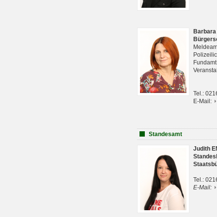
Barbara
Bürgers
Meldeam
Polizeil
Fundam
Veranst
Tel.: 02
E-Mail:
Standesamt
Judith 
Standes
Staatsb
Tel.: 02
E-Mail: