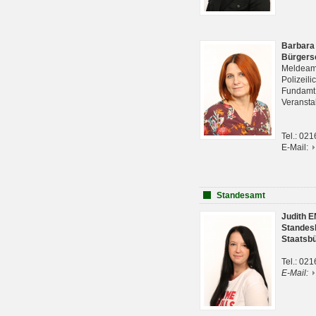
Barbara
Bürgers
Meldeam
Polizeil
Fundam
Veranst
Tel.: 02
E-Mail:
Standesamt
Judith 
Standes
Staatsb
Tel.: 02
E-Mail: