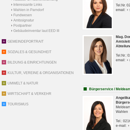
Interessante Links
Tel.Nr. 
Wahlen in Parndorf
email:
Fundwesen
Amtssignatur
Postpartner
Gebäudeinventar laut EED III
Mag. Do
GEMEINDEPORTRAIT
Amtsleit
Abteilun
SOZIALES & GESUNDHEIT
Tel.Nr.:
email:
BILDUNG & EINRICHTUNGEN
KULTUR, VEREINE & ORGANISATIONEN
UMWELT & NATUR
Bürgerservice / Meldea
WIRTSCHAFT & VERKEHR
Angelik
Bürgers
TOURISMUS
Meldeam
Wahlen
Tel.: 02
e-mail: