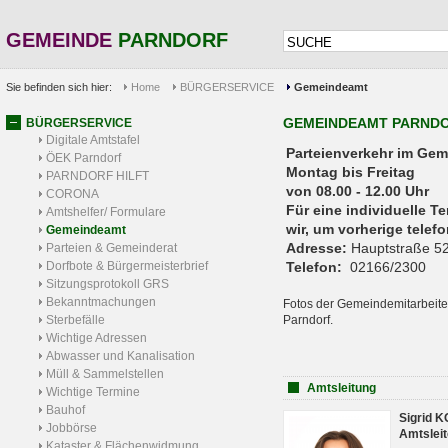
GEMEINDE
PARNDORF
Sie befinden sich hier:
Home
BÜRGERSERVICE
Gemeindeamt
GEMEINDEAMT PARND
BÜRGERSERVICE
Digitale Amtstafel
Parteienverkehr 
ÖEK Parndorf
Montag bis Freitag
PARNDORF HILFT
von 08.00 - 12.00 Uhr
CORONA
Für eine individuelle T
Amtshelfer/ Formulare
wir, um vorherige tele
Gemeindeamt
Adresse:
Hauptstraße 52
Parteien & Gemeinderat
Dorfbote & Bürgermeisterbrief
Telefon:
02166/2300
Sitzungsprotokoll GRS
Bekanntmachungen
Fotos der Gemeindemitarbeite
Sterbefälle
Parndorf.
Wichtige Adressen
Abwasser und Kanalisation
Müll & Sammelstellen
Amtsleitung
Wichtige Termine
Bauhof
Sigrid 
Jobbörse
Amtsleit
Kataster & Flächenwidmung