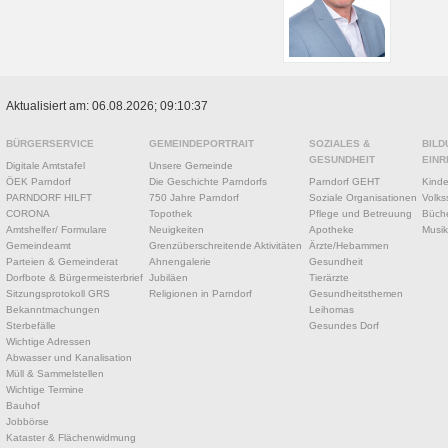
Aktualisiert am: 06.08.2026; 09:10:37
BÜRGERSERVICE
GEMEINDEPORTRAIT
SOZIALES &
BILD
GESUNDHEIT
EINR
Digitale Amtstafel
Unsere Gemeinde
ÖEK Parndorf
Die Geschichte Parndorfs
Parndorf GEHT
Kinde
PARNDORF HILFT
750 Jahre Parndorf
Soziale Organisationen
Volks
CORONA
Topothek
Pflege und Betreuung
Büche
Amtshelfer/ Formulare
Neuigkeiten
Apotheke
Musik
Gemeindeamt
Grenzüberschreitende Aktivitäten
Ärzte/Hebammen
Parteien & Gemeinderat
Ahnengalerie
Gesundheit
Dorfbote & Bürgermeisterbrief
Jubiläen
Tierärzte
Sitzungsprotokoll GRS
Religionen in Parndorf
Gesundheitsthemen
Bekanntmachungen
Leihomas
Sterbefälle
Gesundes Dorf
Wichtige Adressen
Abwasser und Kanalisation
Müll & Sammelstellen
Wichtige Termine
Bauhof
Jobbörse
Kataster & Flächenwidmung