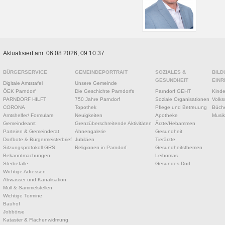
Aktualisiert am: 06.08.2026; 09:10:37
BÜRGERSERVICE
GEMEINDEPORTRAIT
SOZIALES &
BILD
GESUNDHEIT
EINR
Digitale Amtstafel
Unsere Gemeinde
ÖEK Parndorf
Die Geschichte Parndorfs
Parndorf GEHT
Kinde
PARNDORF HILFT
750 Jahre Parndorf
Soziale Organisationen
Volks
CORONA
Topothek
Pflege und Betreuung
Büche
Amtshelfer/ Formulare
Neuigkeiten
Apotheke
Musik
Gemeindeamt
Grenzüberschreitende Aktivitäten
Ärzte/Hebammen
Parteien & Gemeinderat
Ahnengalerie
Gesundheit
Dorfbote & Bürgermeisterbrief
Jubiläen
Tierärzte
Sitzungsprotokoll GRS
Religionen in Parndorf
Gesundheitsthemen
Bekanntmachungen
Leihomas
Sterbefälle
Gesundes Dorf
Wichtige Adressen
Abwasser und Kanalisation
Müll & Sammelstellen
Wichtige Termine
Bauhof
Jobbörse
Kataster & Flächenwidmung