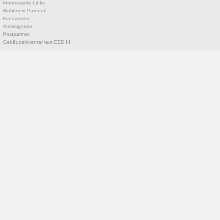
Interessante Links
Wahlen in Parndorf
Fundwesen
Amtssignatur
Postpartner
Gebäudeinventar laut EED III