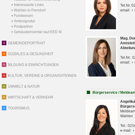
Interessante Links
Tel.Nr. 
Wahlen in Parndorf
email:
Fundwesen
Amtssignatur
Postpartner
Gebäudeinventar laut EED III
Mag. Do
GEMEINDEPORTRAIT
Amtsleit
Abteilun
SOZIALES & GESUNDHEIT
Tel.Nr.:
email:
BILDUNG & EINRICHTUNGEN
KULTUR, VEREINE & ORGANISATIONEN
UMWELT & NATUR
Bürgerservice / Meldea
WIRTSCHAFT & VERKEHR
Angelik
Bürgers
TOURISMUS
Meldeam
Wahlen
Tel.: 02
e-mail: