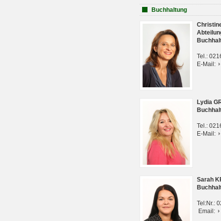
Buchhaltung
Christi
Abteilun
Buchhal
Tel.: 02
E-Mail:
Lydia G
Buchhal
Tel.: 02
E-Mail:
Sarah 
Buchhal
Tel:Nr.:
Email: