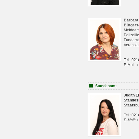
Barbara
Bürgers
Meldeam
Polizeil
Fundam
Veranst
Tel.: 02
E-Mail:
Standesamt
Judith 
Standes
Staatsb
Tel.: 02
E-Mail: