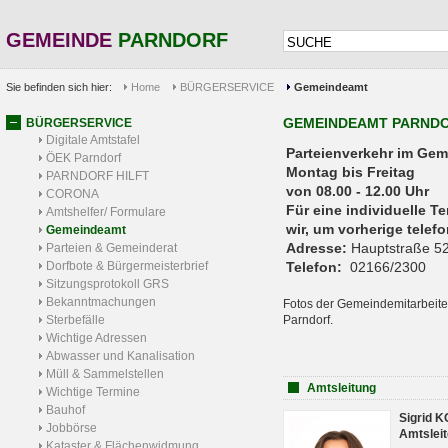
GEMEINDE
PARNDORF
Sie befinden sich hier:
Home
BÜRGERSERVICE
Gemeindeamt
GEMEINDEAMT PARND
BÜRGERSERVICE
Digitale Amtstafel
Parteienverkehr 
ÖEK Parndorf
Montag bis Freitag
PARNDORF HILFT
von 08.00 - 12.00 Uhr
CORONA
Für eine individuelle T
Amtshelfer/ Formulare
wir, um vorherige tele
Gemeindeamt
Adresse:
Hauptstraße 52
Parteien & Gemeinderat
Dorfbote & Bürgermeisterbrief
Telefon:
02166/2300
Sitzungsprotokoll GRS
Bekanntmachungen
Fotos der Gemeindemitarbeite
Sterbefälle
Parndorf.
Wichtige Adressen
Abwasser und Kanalisation
Müll & Sammelstellen
Amtsleitung
Wichtige Termine
Bauhof
Sigrid 
Jobbörse
Amtsleit
Kataster & Flächenwidmung