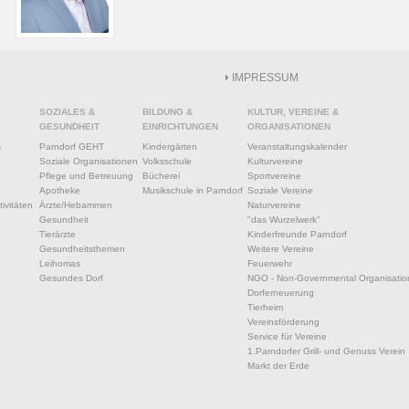
IMPRESSUM
SOZIALES &
BILDUNG &
KULTUR, VEREINE &
GESUNDHEIT
EINRICHTUNGEN
ORGANISATIONEN
s
Parndorf GEHT
Kindergärten
Veranstaltungskalender
Soziale Organisationen
Volksschule
Kulturvereine
Pflege und Betreuung
Bücherei
Sportvereine
Apotheke
Musikschule in Parndorf
Soziale Vereine
ivitäten
Ärzte/Hebammen
Naturvereine
Gesundheit
"das Wurzelwerk"
Tierärzte
Kinderfreunde Parndorf
Gesundheitsthemen
Weitere Vereine
Leihomas
Feuerwehr
Gesundes Dorf
NGO - Non-Governmental Organisatio
Dorferneuerung
Tierheim
Vereinsförderung
Service für Vereine
1.Parndorfer Grill- und Genuss Verein
Markt der Erde