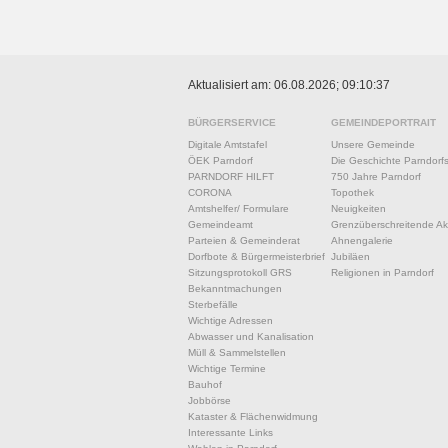
Aktualisiert am: 06.08.2026; 09:10:37
BÜRGERSERVICE
GEMEINDEPORTRAIT
Digitale Amtstafel
Unsere Gemeinde
ÖEK Parndorf
Die Geschichte Parndorf
PARNDORF HILFT
750 Jahre Parndorf
CORONA
Topothek
Amtshelfer/ Formulare
Neuigkeiten
Gemeindeamt
Grenzüberschreitende Akt
Parteien & Gemeinderat
Ahnengalerie
Dorfbote & Bürgermeisterbrief
Jubiläen
Sitzungsprotokoll GRS
Religionen in Parndorf
Bekanntmachungen
Sterbefälle
Wichtige Adressen
Abwasser und Kanalisation
Müll & Sammelstellen
Wichtige Termine
Bauhof
Jobbörse
Kataster & Flächenwidmung
Interessante Links