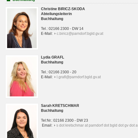
Christine BIRICZ-SKODA
Abteilungsleiterin
Buchhaltung
Tel.: 02166 2300 - DW 14
E-Mail:
c.biricz@parndorf.bgld.gv.at
Lydia GRAFL
Buchhaltung
Tel.: 02166 2300 - 20
E-Mail:
l.grafl@parndorf.bgld.gv.at
Sarah KRETSCHMAR
Buchhaltung
Tel:Nr.: 02166 2300 - DW 23
Email:
s dot kretschmar at parndorf dot bgld dot gv dot a