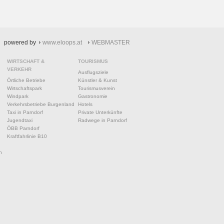
powered by
www.eloops.at
WEBMASTER
WIRTSCHAFT &
TOURISMUS
VERKEHR
Ausflugsziele
Örtliche Betriebe
Künstler & Kunst
Wirtschaftspark
Tourismusverein
Windpark
Gastronomie
Verkehrsbetriebe Burgenland
Hotels
Taxi in Parndorf
Private Unterkünfte
Jugendtaxi
Radwege in Parndorf
ÖBB Parndorf
Kraftfahrlinie B10
n