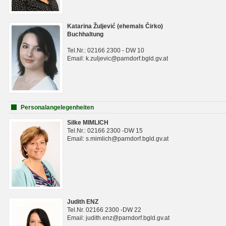
Katarina Žuljević (ehemals Čirko)
Buchhaltung
Tel.Nr.: 02166 2300 - DW 10
Email: k.zuljevic@parndorf.bgld.gv.at
Personalangelegenheiten
Silke MIMLICH
Tel.Nr.: 02166 2300 -DW 15
Email: s.mimlich@parndorf.bgld.gv.at
Judith ENZ
Tel.Nr. 02166 2300 -DW 22
Email: judith.enz@parndorf.bgld.gv.at