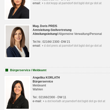
email:
s dot kopp at parndorf dot bgld dot gv dot at
Mag. Doris PREIS
Amtsleitung-Stellvertretung
Abteilungsleitun
g
/
Allgemeine Verwaltung/Personal
Tel.Nr.: 02166/ 2300 -DW 21
email:
d dot preis at parndorf dot bgld dot gv dot at
Bürgerservice / Meldeamt
Angelika KORLATH
Bürgerservice
Meldeamt
Wahlen
Tel.: 02166/2300 - DW 11
e-mail:
a dot korlath at parndorf dot bgld dot gv dot at