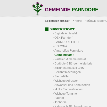
GEMEINDE
PARNDORF
Sie befinden sich hier:
Home
BÜRGERSERVI
BÜRGERSERVICE
Digitale Amtstafel
ÖEK Parndorf
PARNDORF HILFT
CORONA
Amtshelfer/ Formulare
Gemeindeamt
Parteien & Gemeinderat
Dorfbote & Bürgermeisterbrief
Sitzungsprotokoll GRS
Bekanntmachungen
Sterbefälle
Wichtige Adressen
Abwasser und Kanalisation
Müll & Sammelstellen
Wichtige Termine
Bauhof
Jobbörse
Kataster & Flächenwidmung