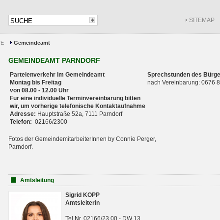
SITEMAP
CE
Gemeindeamt
GEMEINDEAMT PARNDORF
Parteienverkehr im Gemeindeamt
Sprechstunden des Bürge
Montag bis Freitag
nach Vereinbarung: 0676
von 08.00 - 12.00 Uhr
Für eine individuelle Terminvereinbarung bitten
wir, um vorherige telefonische Kontaktaufnahme
Adresse:
Hauptstraße 52a, 7111 Parndorf
Telefon:
02166/2300
Fotos der GemeindemitarbeiterInnen by Connie Perger,
Parndorf.
Amtsleitung
Sigrid KOPP
Amtsleiterin
Tel.Nr. 02166/23 00 - DW 13