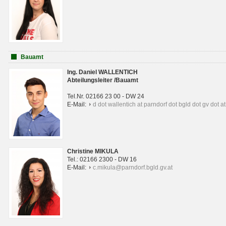
Bauamt
Ing. Daniel WALLENTICH
Abteilungsleiter /Bauamt
Tel.Nr. 02166 23 00 - DW 24
E-Mail:
d dot wallentich at parndorf dot bgld dot gv dot at
Christine MIKULA
Tel.: 02166 2300 - DW 16
E-Mail:
c.mikula@parndorf.bgld.gv.at