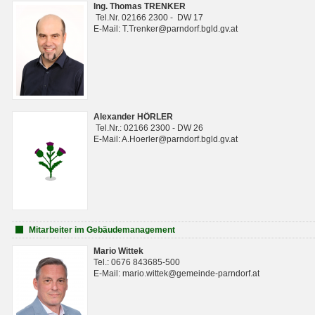
Ing. Thomas TRENKER
Tel.Nr. 02166 2300 - DW 17
E-Mail: T.Trenker@parndorf.bgld.gv.at
Alexander HÖRLER
Tel.Nr.: 02166 2300 - DW 26
E-Mail: A.Hoerler@parndorf.bgld.gv.at
Mitarbeiter im Gebäudemanagement
Mario Wittek
Tel.: 0676 843685-500
E-Mail: mario.wittek@gemeinde-parndorf.at