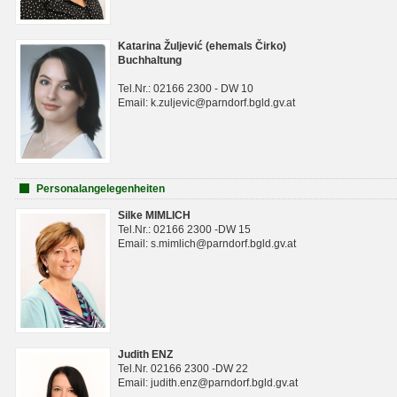
Katarina Žuljević (ehemals Čirko)
Buchhaltung
Tel.Nr.: 02166 2300 - DW 10
Email: k.zuljevic@parndorf.bgld.gv.at
Personalangelegenheiten
Silke MIMLICH
Tel.Nr.: 02166 2300 -DW 15
Email: s.mimlich@parndorf.bgld.gv.at
Judith ENZ
Tel.Nr. 02166 2300 -DW 22
Email: judith.enz@parndorf.bgld.gv.at