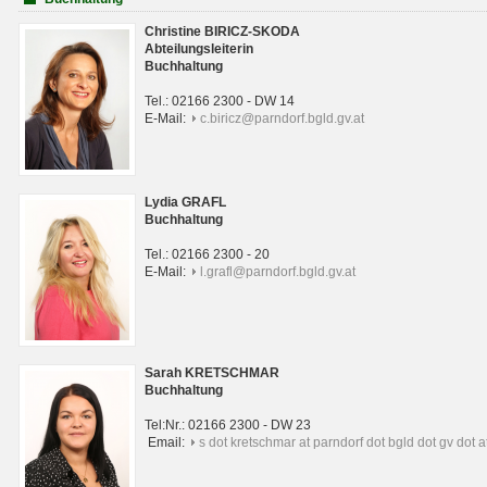
Christine BIRICZ-SKODA
Abteilungsleiterin
Buchhaltung
Tel.: 02166 2300 - DW 14
E-Mail:
c.biricz@parndorf.bgld.gv.at
Lydia GRAFL
Buchhaltung
Tel.: 02166 2300 - 20
E-Mail:
l.grafl@parndorf.bgld.gv.at
Sarah KRETSCHMAR
Buchhaltung
Tel:Nr.: 02166 2300 - DW 23
Email:
s dot kretschmar at parndorf dot bgld dot gv dot a