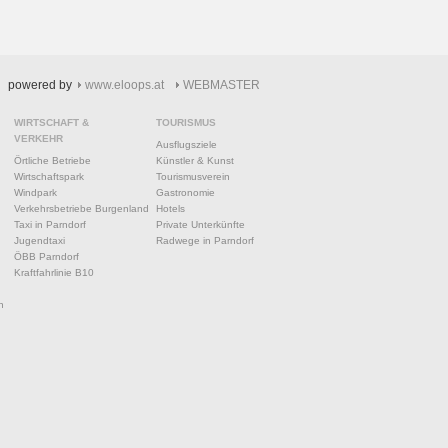
powered by
www.eloops.at
WEBMASTER
WIRTSCHAFT &
TOURISMUS
VERKEHR
Ausflugsziele
Örtliche Betriebe
Künstler & Kunst
Wirtschaftspark
Tourismusverein
Windpark
Gastronomie
Verkehrsbetriebe Burgenland
Hotels
Taxi in Parndorf
Private Unterkünfte
Jugendtaxi
Radwege in Parndorf
ÖBB Parndorf
Kraftfahrlinie B10
n