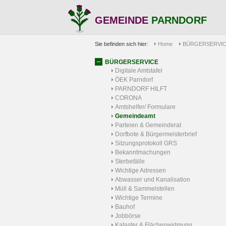
GEMEINDE
PARNDORF
Sie befinden sich hier:
Home
BÜRGERSERVI
BÜRGERSERVICE
Digitale Amtstafel
ÖEK Parndorf
PARNDORF HILFT
CORONA
Amtshelfer/ Formulare
Gemeindeamt
Parteien & Gemeinderat
Dorfbote & Bürgermeisterbrief
Sitzungsprotokoll GRS
Bekanntmachungen
Sterbefälle
Wichtige Adressen
Abwasser und Kanalisation
Müll & Sammelstellen
Wichtige Termine
Bauhof
Jobbörse
Kataster & Flächenwidmung