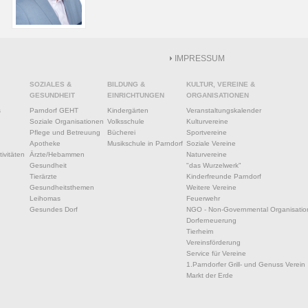
IMPRESSUM
SOZIALES &
BILDUNG &
KULTUR, VEREINE &
GESUNDHEIT
EINRICHTUNGEN
ORGANISATIONEN
s
Parndorf GEHT
Kindergärten
Veranstaltungskalender
Soziale Organisationen
Volksschule
Kulturvereine
Pflege und Betreuung
Bücherei
Sportvereine
Apotheke
Musikschule in Parndorf
Soziale Vereine
ivitäten
Ärzte/Hebammen
Naturvereine
Gesundheit
"das Wurzelwerk"
Tierärzte
Kinderfreunde Parndorf
Gesundheitsthemen
Weitere Vereine
Leihomas
Feuerwehr
Gesundes Dorf
NGO - Non-Governmental Organisatio
Dorferneuerung
Tierheim
Vereinsförderung
Service für Vereine
1.Parndorfer Grill- und Genuss Verein
Markt der Erde