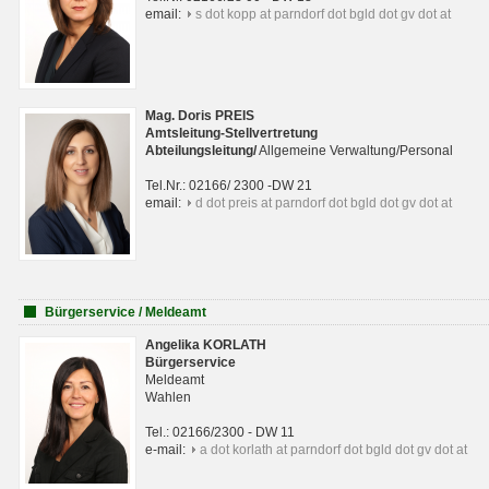
email:
s dot kopp at parndorf dot bgld dot gv dot at
Mag. Doris PREIS
Amtsleitung-Stellvertretung
Abteilungsleitun
g
/
Allgemeine Verwaltung/Personal
Tel.Nr.: 02166/ 2300 -DW 21
email:
d dot preis at parndorf dot bgld dot gv dot at
Bürgerservice / Meldeamt
Angelika KORLATH
Bürgerservice
Meldeamt
Wahlen
Tel.: 02166/2300 - DW 11
e-mail:
a dot korlath at parndorf dot bgld dot gv dot at