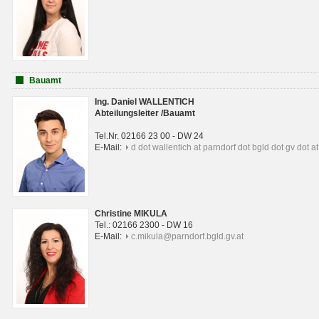
Bauamt
Ing. Daniel WALLENTICH
Abteilungsleiter /Bauamt
Tel.Nr. 02166 23 00 - DW 24
E-Mail:
d dot wallentich at parndorf dot bgld dot gv dot at
Christine MIKULA
Tel.: 02166 2300 - DW 16
E-Mail:
c.mikula@parndorf.bgld.gv.at