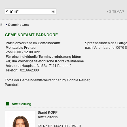
SITEMAP
CE
Gemeindeamt
GEMEINDEAMT PARNDORF
Parteienverkehr im Gemeindeamt
Sprechstunden des Bürge
Montag bis Freitag
nach Vereinbarung: 0676
von 08.00 - 12.00 Uhr
Für eine individuelle Terminvereinbarung bitten
wir, um vorherige telefonische Kontaktaufnahme
Adresse:
Hauptstraße 52a, 7111 Parndorf
Telefon:
02166/2300
Fotos der GemeindemitarbeiterInnen by Connie Perger,
Parndorf.
Amtsleitung
Sigrid KOPP
Amtsleiterin
Tel.Nr. 02166/23 00 - DW 13