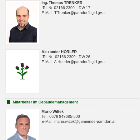
Ing. Thomas TRENKER
Tel.Nr. 02166 2300 - DW 17
E-Mail: T.Trenker@parndorf.bgld.gv.at
Alexander HÖRLER
Tel.Nr.: 02166 2300 - DW 26
E-Mail: A.Hoerler@parndorf.bgld.gv.at
Mitarbeiter im Gebäudemanagement
Mario Wittek
Tel.: 0676 843685-500
E-Mail: mario.wittek@gemeinde-parndorf.at