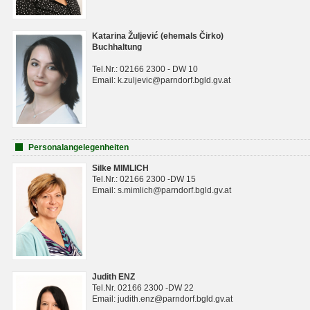
Katarina Žuljević (ehemals Čirko)
Buchhaltung
Tel.Nr.: 02166 2300 - DW 10
Email: k.zuljevic@parndorf.bgld.gv.at
Personalangelegenheiten
Silke MIMLICH
Tel.Nr.: 02166 2300 -DW 15
Email: s.mimlich@parndorf.bgld.gv.at
Judith ENZ
Tel.Nr. 02166 2300 -DW 22
Email: judith.enz@parndorf.bgld.gv.at