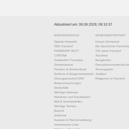
Aktualisiert am: 06.08.2026; 09:10:37
BÜRGERSERVICE
GEMEINDEPORTRAIT
Digitale Amtstafel
Unsere Gemeinde
ÖEK Parndorf
Die Geschichte Parndorf
PARNDORF HILFT
750 Jahre Parndorf
CORONA
Topothek
Amtshelfer/ Formulare
Neuigkeiten
Gemeindeamt
Grenzüberschreitende Akt
Parteien & Gemeinderat
Ahnengalerie
Dorfbote & Bürgermeisterbrief
Jubiläen
Sitzungsprotokoll GRS
Religionen in Parndorf
Bekanntmachungen
Sterbefälle
Wichtige Adressen
Abwasser und Kanalisation
Müll & Sammelstellen
Wichtige Termine
Bauhof
Jobbörse
Kataster & Flächenwidmung
Interessante Links