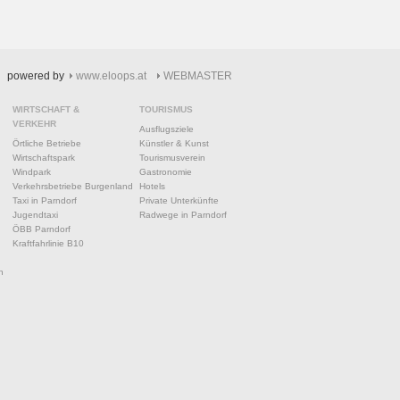
powered by
www.eloops.at
WEBMASTER
WIRTSCHAFT &
TOURISMUS
VERKEHR
Ausflugsziele
Örtliche Betriebe
Künstler & Kunst
Wirtschaftspark
Tourismusverein
Windpark
Gastronomie
Verkehrsbetriebe Burgenland
Hotels
Taxi in Parndorf
Private Unterkünfte
Jugendtaxi
Radwege in Parndorf
ÖBB Parndorf
Kraftfahrlinie B10
n