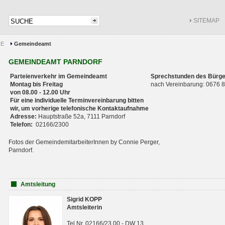
SITEMAP
CE
Gemeindeamt
GEMEINDEAMT PARNDORF
Parteienverkehr im Gemeindeamt
Sprechstunden des Bürge
Montag bis Freitag
nach Vereinbarung: 0676
von 08.00 - 12.00 Uhr
Für eine individuelle Terminvereinbarung bitten
wir, um vorherige telefonische Kontaktaufnahme
Adresse:
Hauptstraße 52a, 7111 Parndorf
Telefon:
02166/2300
Fotos der GemeindemitarbeiterInnen by Connie Perger,
Parndorf.
Amtsleitung
Sigrid KOPP
Amtsleiterin
Tel.Nr. 02166/23 00 - DW 13