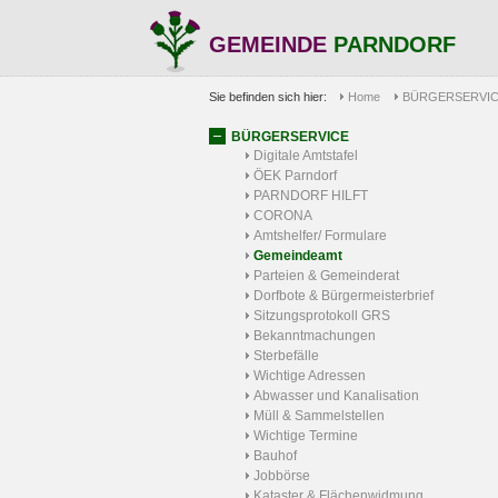
GEMEINDE
PARNDORF
Sie befinden sich hier:
Home
BÜRGERSERVI
BÜRGERSERVICE
Digitale Amtstafel
ÖEK Parndorf
PARNDORF HILFT
CORONA
Amtshelfer/ Formulare
Gemeindeamt
Parteien & Gemeinderat
Dorfbote & Bürgermeisterbrief
Sitzungsprotokoll GRS
Bekanntmachungen
Sterbefälle
Wichtige Adressen
Abwasser und Kanalisation
Müll & Sammelstellen
Wichtige Termine
Bauhof
Jobbörse
Kataster & Flächenwidmung