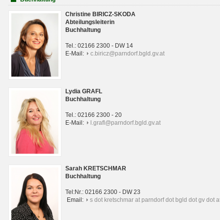
Christine BIRICZ-SKODA
Abteilungsleiterin
Buchhaltung
Tel.: 02166 2300 - DW 14
E-Mail:
c.biricz@parndorf.bgld.gv.at
Lydia GRAFL
Buchhaltung
Tel.: 02166 2300 - 20
E-Mail:
l.grafl@parndorf.bgld.gv.at
Sarah KRETSCHMAR
Buchhaltung
Tel:Nr.: 02166 2300 - DW 23
Email:
s dot kretschmar at parndorf dot bgld dot gv dot a