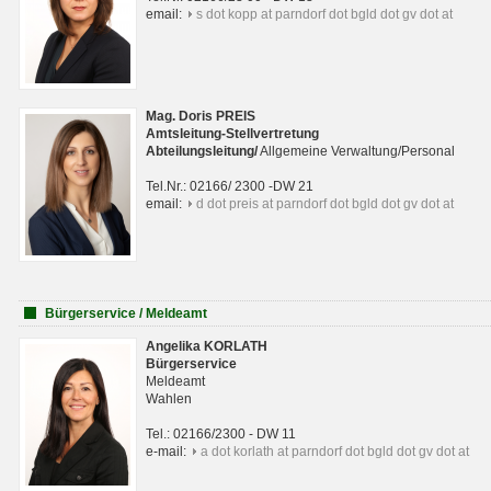
email:
s dot kopp at parndorf dot bgld dot gv dot at
Mag. Doris PREIS
Amtsleitung-Stellvertretung
Abteilungsleitun
g
/
Allgemeine Verwaltung/Personal
Tel.Nr.: 02166/ 2300 -DW 21
email:
d dot preis at parndorf dot bgld dot gv dot at
Bürgerservice / Meldeamt
Angelika KORLATH
Bürgerservice
Meldeamt
Wahlen
Tel.: 02166/2300 - DW 11
e-mail:
a dot korlath at parndorf dot bgld dot gv dot at