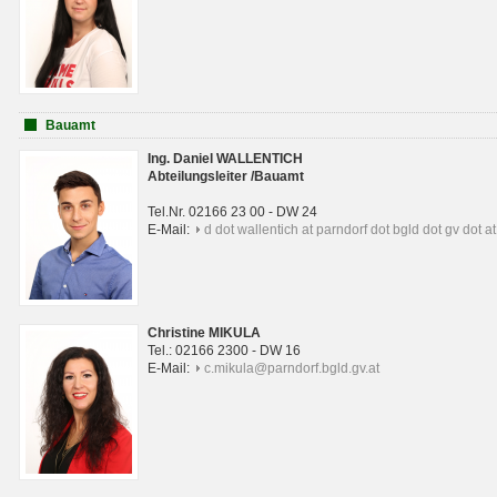
Bauamt
Ing. Daniel WALLENTICH
Abteilungsleiter /Bauamt
Tel.Nr. 02166 23 00 - DW 24
E-Mail:
d dot wallentich at parndorf dot bgld dot gv dot at
Christine MIKULA
Tel.: 02166 2300 - DW 16
E-Mail:
c.mikula@parndorf.bgld.gv.at