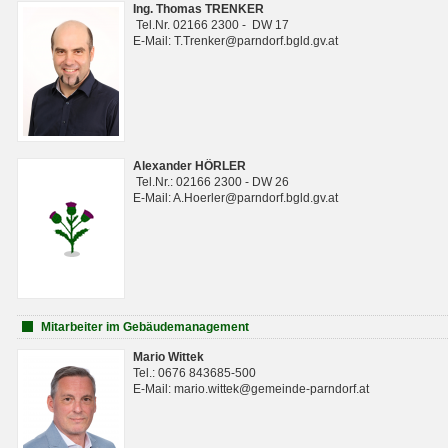
Ing. Thomas TRENKER
Tel.Nr. 02166 2300 - DW 17
E-Mail: T.Trenker@parndorf.bgld.gv.at
Alexander HÖRLER
Tel.Nr.: 02166 2300 - DW 26
E-Mail: A.Hoerler@parndorf.bgld.gv.at
Mitarbeiter im Gebäudemanagement
Mario Wittek
Tel.: 0676 843685-500
E-Mail: mario.wittek@gemeinde-parndorf.at