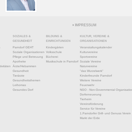
IMPRESSUM
SOZIALES &
BILDUNG &
KULTUR, VEREINE &
GESUNDHEIT
EINRICHTUNGEN
ORGANISATIONEN
s
Parndorf GEHT
Kindergärten
Veranstaltungskalender
Soziale Organisationen
Volksschule
Kulturvereine
Pflege und Betreuung
Bücherei
Sportvereine
Apotheke
Musikschule in Parndorf
Soziale Vereine
ivitäten
Ärzte/Hebammen
Naturvereine
Gesundheit
"das Wurzelwerk"
Tierärzte
Kinderfreunde Parndorf
Gesundheitsthemen
Weitere Vereine
Leihomas
Feuerwehr
Gesundes Dorf
NGO - Non-Governmental Organisatio
Dorferneuerung
Tierheim
Vereinsförderung
Service für Vereine
1.Parndorfer Grill- und Genuss Verein
Markt der Erde