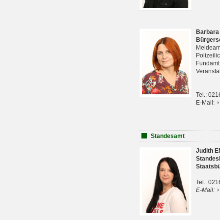
Barbara
Bürgers
Meldeam
Polizeil
Fundam
Veranst
Tel.: 02
E-Mail:
Standesamt
Judith 
Standes
Staatsb
Tel.: 02
E-Mail: