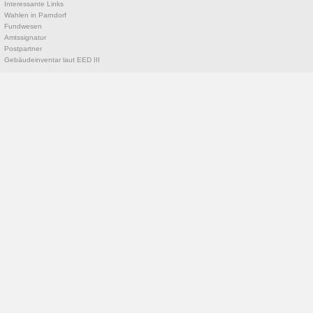
Interessante Links
Wahlen in Parndorf
Fundwesen
Amtssignatur
Postpartner
Gebäudeinventar laut EED III