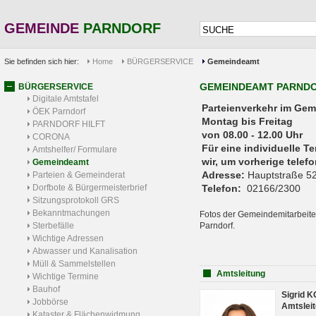
GEMEINDE
PARNDORF
Sie befinden sich hier:
Home
BÜRGERSERVICE
Gemeindeamt
GEMEINDEAMT PARND
BÜRGERSERVICE
Digitale Amtstafel
Parteienverkehr 
ÖEK Parndorf
Montag bis Freitag
PARNDORF HILFT
von 08.00 - 12.00 Uhr
CORONA
Für eine individuelle T
Amtshelfer/ Formulare
wir, um vorherige tele
Gemeindeamt
Adresse:
Hauptstraße 52
Parteien & Gemeinderat
Dorfbote & Bürgermeisterbrief
Telefon:
02166/2300
Sitzungsprotokoll GRS
Bekanntmachungen
Fotos der Gemeindemitarbeite
Sterbefälle
Parndorf.
Wichtige Adressen
Abwasser und Kanalisation
Müll & Sammelstellen
Amtsleitung
Wichtige Termine
Bauhof
Sigrid 
Jobbörse
Amtsleit
Kataster & Flächenwidmung