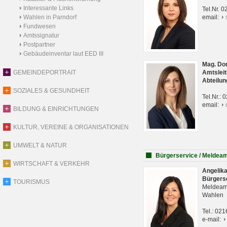
Interessante Links
Tel.Nr. 
Wahlen in Parndorf
email:
Fundwesen
Amtssignatur
Postpartner
Gebäudeinventar laut EED III
Mag. Do
GEMEINDEPORTRAIT
Amtsleit
Abteilun
SOZIALES & GESUNDHEIT
Tel.Nr.:
email:
BILDUNG & EINRICHTUNGEN
KULTUR, VEREINE & ORGANISATIONEN
UMWELT & NATUR
Bürgerservice / Meldea
WIRTSCHAFT & VERKEHR
Angelik
Bürgers
TOURISMUS
Meldeam
Wahlen
Tel.: 02
e-mail: