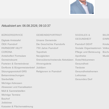
Aktualisiert am: 06.08.2026; 09:10:37
BÜRGERSERVICE
GEMEINDEPORTRAIT
SOZIALES &
BILD
GESUNDHEIT
EINR
Digitale Amtstafel
Unsere Gemeinde
ÖEK Parndorf
Die Geschichte Parndorfs
Parndorf GEHT
Kinde
PARNDORF HILFT
750 Jahre Parndorf
Soziale Organisationen
Volks
CORONA
Topothek
Pflege und Betreuung
Büche
Amtshelfer/ Formulare
Neuigkeiten
Apotheke
Musik
Gemeindeamt
Grenzüberschreitende Aktivitäten
Ärzte/Hebammen
Parteien & Gemeinderat
Ahnengalerie
Gesundheit
Dorfbote & Bürgermeisterbrief
Jubiläen
Tierärzte
Sitzungsprotokoll GRS
Religionen in Parndorf
Gesundheitsthemen
Bekanntmachungen
Leihomas
Sterbefälle
Gesundes Dorf
Wichtige Adressen
Abwasser und Kanalisation
Müll & Sammelstellen
Wichtige Termine
Bauhof
Jobbörse
Kataster & Flächenwidmung