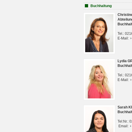
Buchhaltung
Christi
Abteilun
Buchhal
Tel.: 02
E-Mail:
Lydia G
Buchhal
Tel.: 02
E-Mail:
Sarah 
Buchhal
Tel:Nr.:
Email: