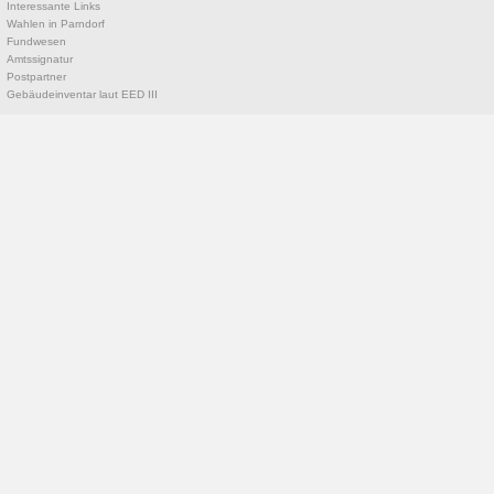
Interessante Links
Wahlen in Parndorf
Fundwesen
Amtssignatur
Postpartner
Gebäudeinventar laut EED III