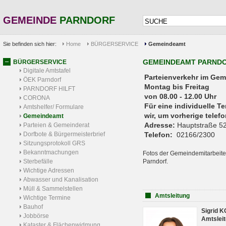
GEMEINDE
PARNDORF
Sie befinden sich hier:
Home
BÜRGERSERVICE
Gemeindeamt
GEMEINDEAMT PARND
BÜRGERSERVICE
Digitale Amtstafel
Parteienverkehr 
ÖEK Parndorf
Montag bis Freitag
PARNDORF HILFT
von 08.00 - 12.00 Uhr
CORONA
Für eine individuelle T
Amtshelfer/ Formulare
wir, um vorherige tele
Gemeindeamt
Adresse:
Hauptstraße 52
Parteien & Gemeinderat
Dorfbote & Bürgermeisterbrief
Telefon:
02166/2300
Sitzungsprotokoll GRS
Bekanntmachungen
Fotos der Gemeindemitarbeite
Sterbefälle
Parndorf.
Wichtige Adressen
Abwasser und Kanalisation
Müll & Sammelstellen
Amtsleitung
Wichtige Termine
Bauhof
Sigrid 
Jobbörse
Amtsleit
Kataster & Flächenwidmung