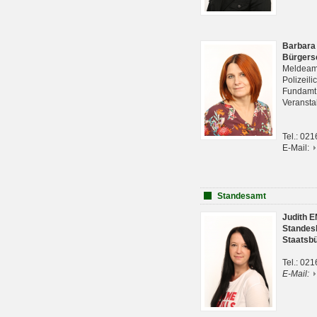
Barbara
Bürgers
Meldeam
Polizeil
Fundam
Veranst
Tel.: 02
E-Mail:
Standesamt
Judith 
Standes
Staatsb
Tel.: 02
E-Mail: