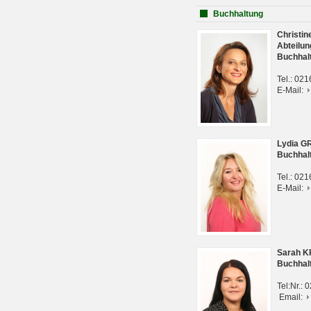
Buchhaltung
Christi
Abteilun
Buchhal
Tel.: 02
E-Mail:
Lydia G
Buchhal
Tel.: 02
E-Mail:
Sarah 
Buchhal
Tel:Nr.:
Email: