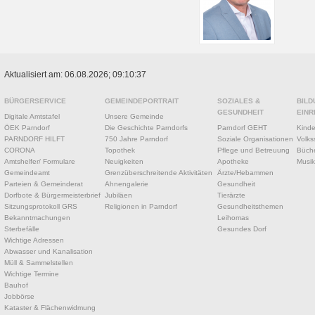
Aktualisiert am: 06.08.2026; 09:10:37
BÜRGERSERVICE
GEMEINDEPORTRAIT
SOZIALES &
BILD
GESUNDHEIT
EINR
Digitale Amtstafel
Unsere Gemeinde
ÖEK Parndorf
Die Geschichte Parndorfs
Parndorf GEHT
Kinde
PARNDORF HILFT
750 Jahre Parndorf
Soziale Organisationen
Volks
CORONA
Topothek
Pflege und Betreuung
Büche
Amtshelfer/ Formulare
Neuigkeiten
Apotheke
Musik
Gemeindeamt
Grenzüberschreitende Aktivitäten
Ärzte/Hebammen
Parteien & Gemeinderat
Ahnengalerie
Gesundheit
Dorfbote & Bürgermeisterbrief
Jubiläen
Tierärzte
Sitzungsprotokoll GRS
Religionen in Parndorf
Gesundheitsthemen
Bekanntmachungen
Leihomas
Sterbefälle
Gesundes Dorf
Wichtige Adressen
Abwasser und Kanalisation
Müll & Sammelstellen
Wichtige Termine
Bauhof
Jobbörse
Kataster & Flächenwidmung