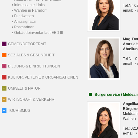
Interessante Links
Tel.Nr. 
Wahlen in Parndorf
email:
Fundwesen
Amtssignatur
Postpartner
Gebäudeinventar laut EED III
Mag. Do
GEMEINDEPORTRAIT
Amtsleit
Abteilun
SOZIALES & GESUNDHEIT
Tel.Nr.:
email:
BILDUNG & EINRICHTUNGEN
KULTUR, VEREINE & ORGANISATIONEN
UMWELT & NATUR
Bürgerservice / Meldea
WIRTSCHAFT & VERKEHR
Angelik
Bürgers
TOURISMUS
Meldeam
Wahlen
Tel.: 02
e-mail: