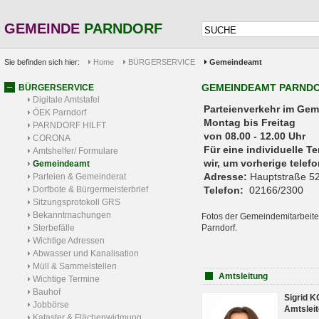
GEMEINDE
PARNDORF
Sie befinden sich hier:
Home
BÜRGERSERVICE
Gemeindeamt
GEMEINDEAMT PARND
BÜRGERSERVICE
Digitale Amtstafel
Parteienverkehr 
ÖEK Parndorf
Montag bis Freitag
PARNDORF HILFT
von 08.00 - 12.00 Uhr
CORONA
Für eine individuelle T
Amtshelfer/ Formulare
wir, um vorherige tele
Gemeindeamt
Adresse:
Hauptstraße 52
Parteien & Gemeinderat
Dorfbote & Bürgermeisterbrief
Telefon:
02166/2300
Sitzungsprotokoll GRS
Bekanntmachungen
Fotos der Gemeindemitarbeite
Sterbefälle
Parndorf.
Wichtige Adressen
Abwasser und Kanalisation
Müll & Sammelstellen
Amtsleitung
Wichtige Termine
Bauhof
Sigrid 
Jobbörse
Amtsleit
Kataster & Flächenwidmung