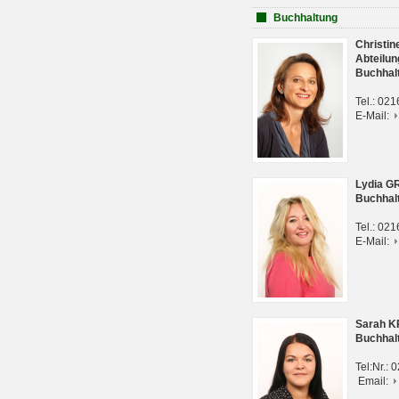
Buchhaltung
Christi
Abteilun
Buchhal
Tel.: 02
E-Mail:
Lydia G
Buchhal
Tel.: 02
E-Mail:
Sarah 
Buchhal
Tel:Nr.:
Email: