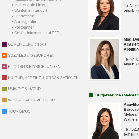
Interessante Links
Tel.Nr. 
Wahlen in Parndorf
email:
Fundwesen
Amtssignatur
Postpartner
Gebäudeinventar laut EED III
Mag. Do
GEMEINDEPORTRAIT
Amtsleit
Abteilun
SOZIALES & GESUNDHEIT
Tel.Nr.:
email:
BILDUNG & EINRICHTUNGEN
KULTUR, VEREINE & ORGANISATIONEN
UMWELT & NATUR
Bürgerservice / Meldea
WIRTSCHAFT & VERKEHR
Angelik
Bürgers
TOURISMUS
Meldeam
Wahlen
Tel.: 02
e-mail: