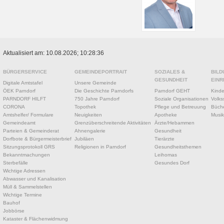
Aktualisiert am: 10.08.2026; 10:28:36
BÜRGERSERVICE
GEMEINDEPORTRAIT
SOZIALES &
BILD
GESUNDHEIT
EINR
Digitale Amtstafel
Unsere Gemeinde
ÖEK Parndorf
Die Geschichte Parndorfs
Parndorf GEHT
Kinde
PARNDORF HILFT
750 Jahre Parndorf
Soziale Organisationen
Volks
CORONA
Topothek
Pflege und Betreuung
Büche
Amtshelfer/ Formulare
Neuigkeiten
Apotheke
Musik
Gemeindeamt
Grenzüberschreitende Aktivitäten
Ärzte/Hebammen
Parteien & Gemeinderat
Ahnengalerie
Gesundheit
Dorfbote & Bürgermeisterbrief
Jubiläen
Tierärzte
Sitzungsprotokoll GRS
Religionen in Parndorf
Gesundheitsthemen
Bekanntmachungen
Leihomas
Sterbefälle
Gesundes Dorf
Wichtige Adressen
Abwasser und Kanalisation
Müll & Sammelstellen
Wichtige Termine
Bauhof
Jobbörse
Kataster & Flächenwidmung