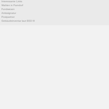
Interessante Links
Wahlen in Parndorf
Fundwesen
Amtssignatur
Postpartner
Gebäudeinventar laut EED III