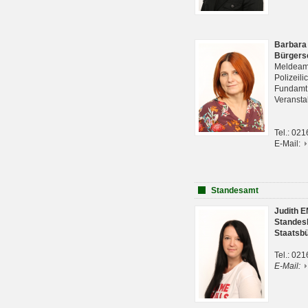
Barbara
Bürgers
Meldeam
Polizeil
Fundam
Veranst
Tel.: 02
E-Mail:
Standesamt
Judith 
Standes
Staatsb
Tel.: 02
E-Mail: