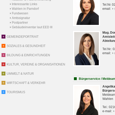
Interessante Links
Tel.Nr. 
Wahlen in Parndorf
email:
Fundwesen
Amtssignatur
Postpartner
Gebäudeinventar laut EED III
Mag. Do
GEMEINDEPORTRAIT
Amtsleit
Abteilun
SOZIALES & GESUNDHEIT
Tel.Nr.:
email:
BILDUNG & EINRICHTUNGEN
KULTUR, VEREINE & ORGANISATIONEN
UMWELT & NATUR
Bürgerservice / Meldea
WIRTSCHAFT & VERKEHR
Angelik
Bürgers
TOURISMUS
Meldeam
Wahlen
Tel.: 02
e-mail: