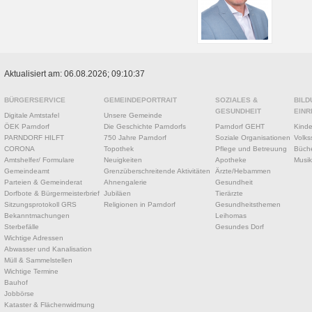
Aktualisiert am: 06.08.2026; 09:10:37
BÜRGERSERVICE
GEMEINDEPORTRAIT
SOZIALES &
BILD
GESUNDHEIT
EINR
Digitale Amtstafel
Unsere Gemeinde
ÖEK Parndorf
Die Geschichte Parndorfs
Parndorf GEHT
Kinde
PARNDORF HILFT
750 Jahre Parndorf
Soziale Organisationen
Volks
CORONA
Topothek
Pflege und Betreuung
Büche
Amtshelfer/ Formulare
Neuigkeiten
Apotheke
Musik
Gemeindeamt
Grenzüberschreitende Aktivitäten
Ärzte/Hebammen
Parteien & Gemeinderat
Ahnengalerie
Gesundheit
Dorfbote & Bürgermeisterbrief
Jubiläen
Tierärzte
Sitzungsprotokoll GRS
Religionen in Parndorf
Gesundheitsthemen
Bekanntmachungen
Leihomas
Sterbefälle
Gesundes Dorf
Wichtige Adressen
Abwasser und Kanalisation
Müll & Sammelstellen
Wichtige Termine
Bauhof
Jobbörse
Kataster & Flächenwidmung