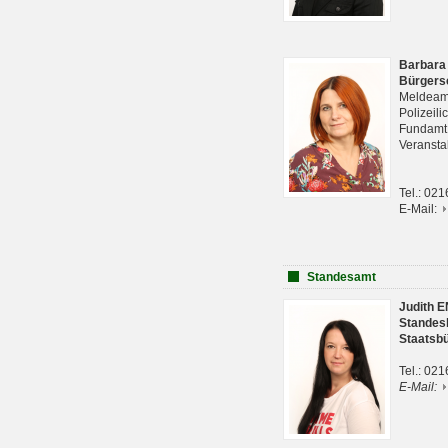
Barbara
Bürgers
Meldeam
Polizeil
Fundam
Veranst
Tel.: 02
E-Mail:
Standesamt
Judith 
Standes
Staatsb
Tel.: 02
E-Mail: