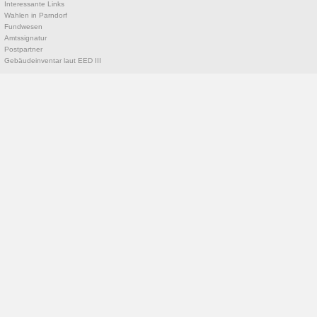
Interessante Links
Wahlen in Parndorf
Fundwesen
Amtssignatur
Postpartner
Gebäudeinventar laut EED III