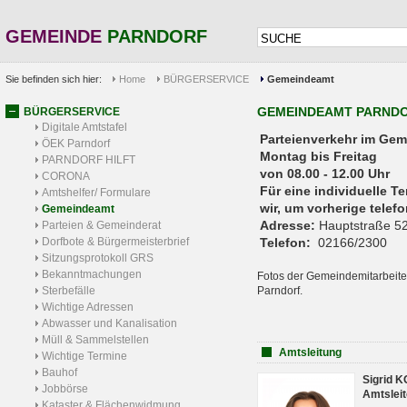
GEMEINDE
PARNDORF
Sie befinden sich hier:
Home
BÜRGERSERVICE
Gemeindeamt
GEMEINDEAMT PARND
BÜRGERSERVICE
Digitale Amtstafel
Parteienverkehr 
ÖEK Parndorf
Montag bis Freitag
PARNDORF HILFT
von 08.00 - 12.00 Uhr
CORONA
Für eine individuelle T
Amtshelfer/ Formulare
wir, um vorherige tele
Gemeindeamt
Adresse:
Hauptstraße 52
Parteien & Gemeinderat
Dorfbote & Bürgermeisterbrief
Telefon:
02166/2300
Sitzungsprotokoll GRS
Bekanntmachungen
Fotos der Gemeindemitarbeite
Sterbefälle
Parndorf.
Wichtige Adressen
Abwasser und Kanalisation
Müll & Sammelstellen
Amtsleitung
Wichtige Termine
Bauhof
Sigrid 
Jobbörse
Amtsleit
Kataster & Flächenwidmung