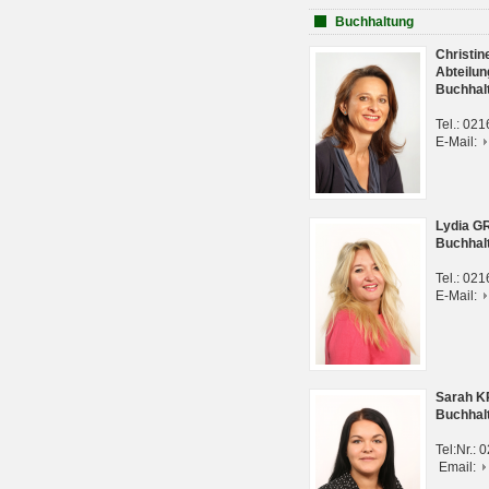
Buchhaltung
Christi
Abteilun
Buchhal
Tel.: 02
E-Mail:
Lydia G
Buchhal
Tel.: 02
E-Mail:
Sarah 
Buchhal
Tel:Nr.:
Email: