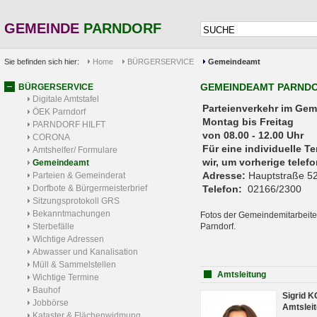
GEMEINDE
PARNDORF
Sie befinden sich hier:
Home
BÜRGERSERVICE
Gemeindeamt
GEMEINDEAMT PARND
BÜRGERSERVICE
Digitale Amtstafel
Parteienverkehr 
ÖEK Parndorf
Montag bis Freitag
PARNDORF HILFT
von 08.00 - 12.00 Uhr
CORONA
Für eine individuelle T
Amtshelfer/ Formulare
wir, um vorherige tele
Gemeindeamt
Adresse:
Hauptstraße 52
Parteien & Gemeinderat
Dorfbote & Bürgermeisterbrief
Telefon:
02166/2300
Sitzungsprotokoll GRS
Bekanntmachungen
Fotos der Gemeindemitarbeite
Sterbefälle
Parndorf.
Wichtige Adressen
Abwasser und Kanalisation
Müll & Sammelstellen
Amtsleitung
Wichtige Termine
Bauhof
Sigrid 
Jobbörse
Amtsleit
Kataster & Flächenwidmung