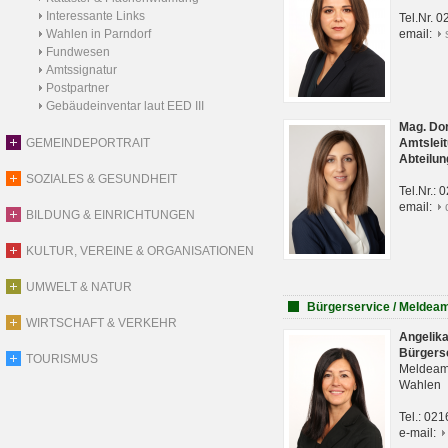
Interessante Links
Tel.Nr. 
Wahlen in Parndorf
email:
Fundwesen
Amtssignatur
Postpartner
Gebäudeinventar laut EED III
Mag. Do
GEMEINDEPORTRAIT
Amtsleit
Abteilun
SOZIALES & GESUNDHEIT
Tel.Nr.:
email:
BILDUNG & EINRICHTUNGEN
KULTUR, VEREINE & ORGANISATIONEN
UMWELT & NATUR
Bürgerservice / Meldea
WIRTSCHAFT & VERKEHR
Angelik
Bürgers
TOURISMUS
Meldeam
Wahlen
Tel.: 02
e-mail: