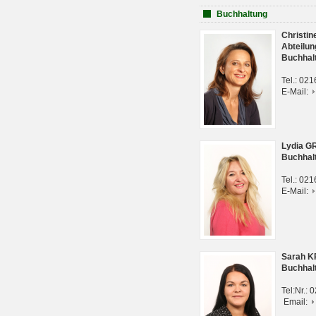
Buchhaltung
Christi
Abteilun
Buchhal
Tel.: 02
E-Mail:
Lydia G
Buchhal
Tel.: 02
E-Mail:
Sarah 
Buchhal
Tel:Nr.:
Email: