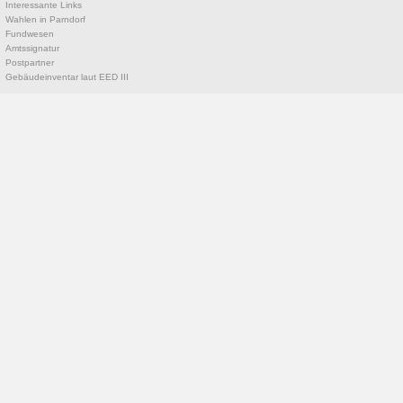
Interessante Links
Wahlen in Parndorf
Fundwesen
Amtssignatur
Postpartner
Gebäudeinventar laut EED III