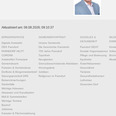
Aktualisiert am: 06.08.2026; 09:10:37
BÜRGERSERVICE
GEMEINDEPORTRAIT
SOZIALES &
BILD
GESUNDHEIT
EINR
Digitale Amtstafel
Unsere Gemeinde
ÖEK Parndorf
Die Geschichte Parndorfs
Parndorf GEHT
Kinde
PARNDORF HILFT
750 Jahre Parndorf
Soziale Organisationen
Volks
CORONA
Topothek
Pflege und Betreuung
Büche
Amtshelfer/ Formulare
Neuigkeiten
Apotheke
Musik
Gemeindeamt
Grenzüberschreitende Aktivitäten
Ärzte/Hebammen
Parteien & Gemeinderat
Ahnengalerie
Gesundheit
Dorfbote & Bürgermeisterbrief
Jubiläen
Tierärzte
Sitzungsprotokoll GRS
Religionen in Parndorf
Gesundheitsthemen
Bekanntmachungen
Leihomas
Sterbefälle
Gesundes Dorf
Wichtige Adressen
Abwasser und Kanalisation
Müll & Sammelstellen
Wichtige Termine
Bauhof
Jobbörse
Kataster & Flächenwidmung