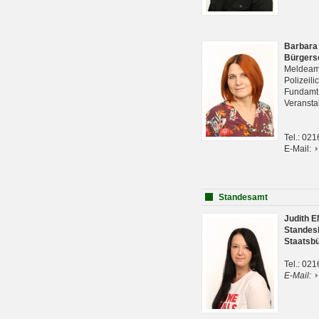
Barbara
Bürgers
Meldeam
Polizeil
Fundam
Veranst
Tel.: 02
E-Mail:
Standesamt
Judith 
Standes
Staatsb
Tel.: 02
E-Mail: