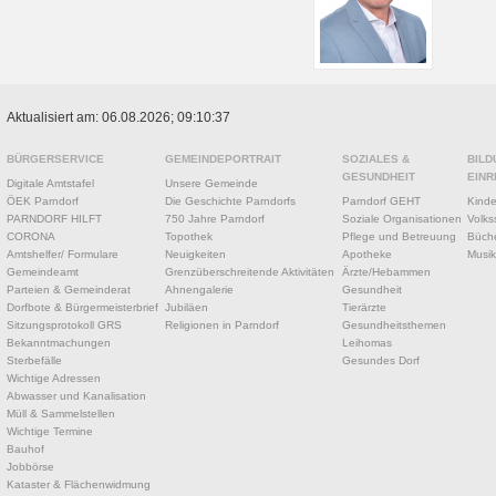
Aktualisiert am: 06.08.2026; 09:10:37
BÜRGERSERVICE
GEMEINDEPORTRAIT
SOZIALES &
BILD
GESUNDHEIT
EINR
Digitale Amtstafel
Unsere Gemeinde
ÖEK Parndorf
Die Geschichte Parndorfs
Parndorf GEHT
Kinde
PARNDORF HILFT
750 Jahre Parndorf
Soziale Organisationen
Volks
CORONA
Topothek
Pflege und Betreuung
Büche
Amtshelfer/ Formulare
Neuigkeiten
Apotheke
Musik
Gemeindeamt
Grenzüberschreitende Aktivitäten
Ärzte/Hebammen
Parteien & Gemeinderat
Ahnengalerie
Gesundheit
Dorfbote & Bürgermeisterbrief
Jubiläen
Tierärzte
Sitzungsprotokoll GRS
Religionen in Parndorf
Gesundheitsthemen
Bekanntmachungen
Leihomas
Sterbefälle
Gesundes Dorf
Wichtige Adressen
Abwasser und Kanalisation
Müll & Sammelstellen
Wichtige Termine
Bauhof
Jobbörse
Kataster & Flächenwidmung