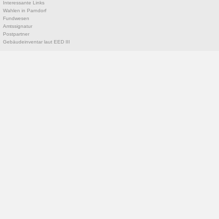
Interessante Links
Wahlen in Parndorf
Fundwesen
Amtssignatur
Postpartner
Gebäudeinventar laut EED III