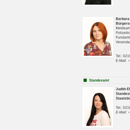
Barbara
Bürgers
Meldeam
Polizeil
Fundam
Veranst
Tel.: 02
E-Mail:
Standesamt
Judith 
Standes
Staatsb
Tel.: 02
E-Mail: