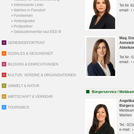
Interessante Links
Tel.Nr. 
Wahlen in Parndorf
email:
Fundwesen
Amtssignatur
Postpartner
Gebäudeinventar laut EED III
Mag. Do
GEMEINDEPORTRAIT
Amtsleit
Abteilun
SOZIALES & GESUNDHEIT
Tel.Nr.:
email:
BILDUNG & EINRICHTUNGEN
KULTUR, VEREINE & ORGANISATIONEN
UMWELT & NATUR
Bürgerservice / Meldea
WIRTSCHAFT & VERKEHR
Angelik
Bürgers
TOURISMUS
Meldeam
Wahlen
Tel.: 02
e-mail: