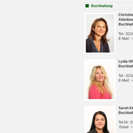
Buchhaltung
Christi
Abteilun
Buchhal
Tel.: 02
E-Mail:
Lydia G
Buchhal
Tel.: 02
E-Mail:
Sarah 
Buchhal
Tel:Nr.:
Email: