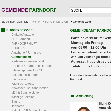
GEMEINDE
PARNDORF
Sie befinden sich hier:
Home
BÜRGERSERVICE
Gemeindeamt
GEMEINDEAMT PARND
BÜRGERSERVICE
Digitale Amtstafel
Parteienverkehr 
ÖEK Parndorf
Montag bis Freitag
PARNDORF HILFT
von 08.00 - 12.00 Uhr
CORONA
Für eine individuelle T
Amtshelfer/ Formulare
wir, um vorherige tele
Gemeindeamt
Adresse:
Hauptstraße 52
Parteien & Gemeinderat
Dorfbote & Bürgermeisterbrief
Telefon:
02166/2300
Sitzungsprotokoll GRS
Bekanntmachungen
Fotos der Gemeindemitarbeite
Sterbefälle
Parndorf.
Wichtige Adressen
Abwasser und Kanalisation
Müll & Sammelstellen
Amtsleitung
Wichtige Termine
Bauhof
Sigrid 
Jobbörse
Amtsleit
Kataster & Flächenwidmung