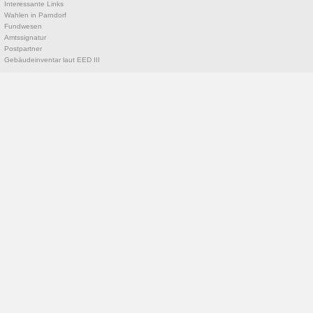
Interessante Links
Wahlen in Parndorf
Fundwesen
Amtssignatur
Postpartner
Gebäudeinventar laut EED III