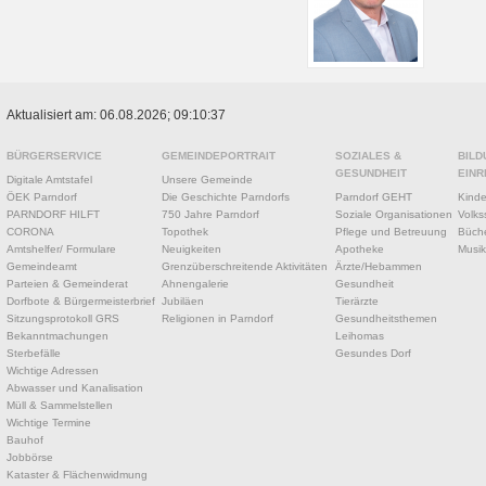
Aktualisiert am: 06.08.2026; 09:10:37
BÜRGERSERVICE
GEMEINDEPORTRAIT
SOZIALES &
BILD
GESUNDHEIT
EINR
Digitale Amtstafel
Unsere Gemeinde
ÖEK Parndorf
Die Geschichte Parndorfs
Parndorf GEHT
Kinde
PARNDORF HILFT
750 Jahre Parndorf
Soziale Organisationen
Volks
CORONA
Topothek
Pflege und Betreuung
Büche
Amtshelfer/ Formulare
Neuigkeiten
Apotheke
Musik
Gemeindeamt
Grenzüberschreitende Aktivitäten
Ärzte/Hebammen
Parteien & Gemeinderat
Ahnengalerie
Gesundheit
Dorfbote & Bürgermeisterbrief
Jubiläen
Tierärzte
Sitzungsprotokoll GRS
Religionen in Parndorf
Gesundheitsthemen
Bekanntmachungen
Leihomas
Sterbefälle
Gesundes Dorf
Wichtige Adressen
Abwasser und Kanalisation
Müll & Sammelstellen
Wichtige Termine
Bauhof
Jobbörse
Kataster & Flächenwidmung