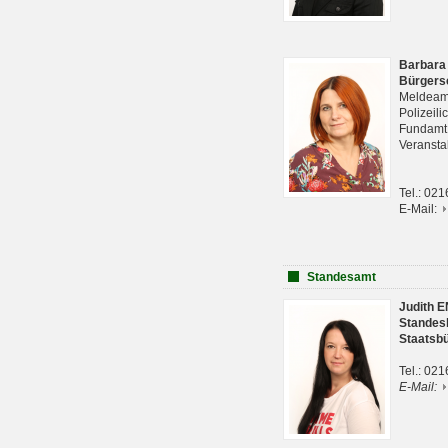
Barbara
Bürgers
Meldeam
Polizeil
Fundam
Veranst
Tel.: 02
E-Mail:
Standesamt
Judith 
Standes
Staatsb
Tel.: 02
E-Mail: