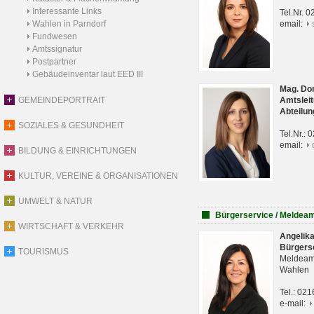
Interessante Links
Tel.Nr. 
Wahlen in Parndorf
email:
Fundwesen
Amtssignatur
Postpartner
Gebäudeinventar laut EED III
Mag. Do
GEMEINDEPORTRAIT
Amtsleit
Abteilun
SOZIALES & GESUNDHEIT
Tel.Nr.:
email:
BILDUNG & EINRICHTUNGEN
KULTUR, VEREINE & ORGANISATIONEN
UMWELT & NATUR
Bürgerservice / Meldea
WIRTSCHAFT & VERKEHR
Angelik
Bürgers
TOURISMUS
Meldeam
Wahlen
Tel.: 02
e-mail: