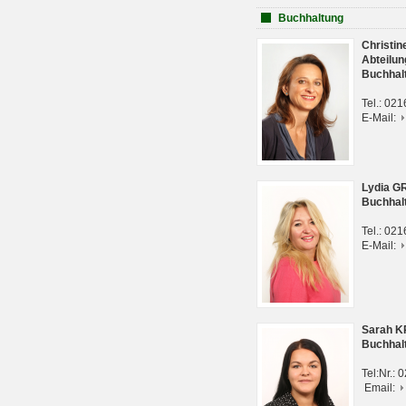
Buchhaltung
Christi
Abteilun
Buchhal
Tel.: 02
E-Mail:
Lydia G
Buchhal
Tel.: 02
E-Mail:
Sarah 
Buchhal
Tel:Nr.:
Email: