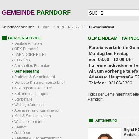
GEMEINDE
PARNDORF
Sie befinden sich hier:
Home
BÜRGERSERVICE
Gemeindeamt
GEMEINDEAMT PARND
BÜRGERSERVICE
Digitale Amtstafel
Parteienverkehr 
ÖEK Parndorf
Montag bis Freitag
PARNDORF HILFT
von 08.00 - 12.00 Uhr
CORONA
Für eine individuelle T
Amtshelfer/ Formulare
wir, um vorherige tele
Gemeindeamt
Adresse:
Hauptstraße 52
Parteien & Gemeinderat
Dorfbote & Bürgermeisterbrief
Telefon:
02166/2300
Sitzungsprotokoll GRS
Bekanntmachungen
Fotos der Gemeindemitarbeite
Sterbefälle
Parndorf.
Wichtige Adressen
Abwasser und Kanalisation
Müll & Sammelstellen
Amtsleitung
Wichtige Termine
Bauhof
Sigrid 
Jobbörse
Amtsleit
Kataster & Flächenwidmung