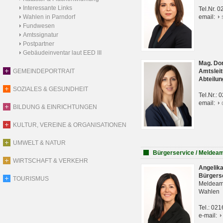
Interessante Links
Tel.Nr. 
Wahlen in Parndorf
email:
Fundwesen
Amtssignatur
Postpartner
Gebäudeinventar laut EED III
Mag. Do
GEMEINDEPORTRAIT
Amtsleit
Abteilun
SOZIALES & GESUNDHEIT
Tel.Nr.:
email:
BILDUNG & EINRICHTUNGEN
KULTUR, VEREINE & ORGANISATIONEN
UMWELT & NATUR
Bürgerservice / Meldea
WIRTSCHAFT & VERKEHR
Angelik
Bürgers
TOURISMUS
Meldeam
Wahlen
Tel.: 02
e-mail: