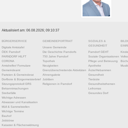
Aktualisiert am: 06.08.2026; 09:10:37
BÜRGERSERVICE
GEMEINDEPORTRAIT
SOZIALES &
BILD
GESUNDHEIT
EINR
Digitale Amtstafel
Unsere Gemeinde
ÖEK Parndorf
Die Geschichte Parndorfs
Parndorf GEHT
Kinde
PARNDORF HILFT
750 Jahre Parndorf
Soziale Organisationen
Volks
CORONA
Topothek
Pflege und Betreuung
Büche
Amtshelfer/ Formulare
Neuigkeiten
Apotheke
Musik
Gemeindeamt
Grenzüberschreitende Aktivitäten
Ärzte/Hebammen
Parteien & Gemeinderat
Ahnengalerie
Gesundheit
Dorfbote & Bürgermeisterbrief
Jubiläen
Tierärzte
Sitzungsprotokoll GRS
Religionen in Parndorf
Gesundheitsthemen
Bekanntmachungen
Leihomas
Sterbefälle
Gesundes Dorf
Wichtige Adressen
Abwasser und Kanalisation
Müll & Sammelstellen
Wichtige Termine
Bauhof
Jobbörse
Kataster & Flächenwidmung