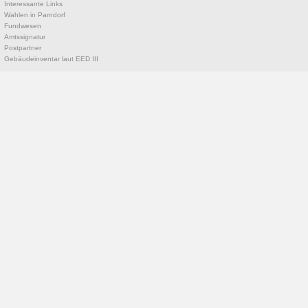
Interessante Links
Wahlen in Parndorf
Fundwesen
Amtssignatur
Postpartner
Gebäudeinventar laut EED III