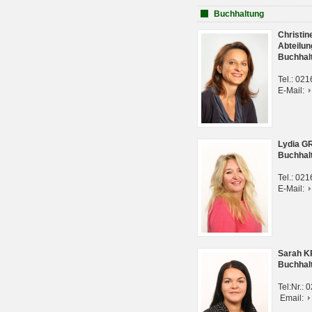
Buchhaltung
Christi
Abteilun
Buchhal
Tel.: 02
E-Mail:
Lydia G
Buchhal
Tel.: 02
E-Mail:
Sarah 
Buchhal
Tel:Nr.:
Email: