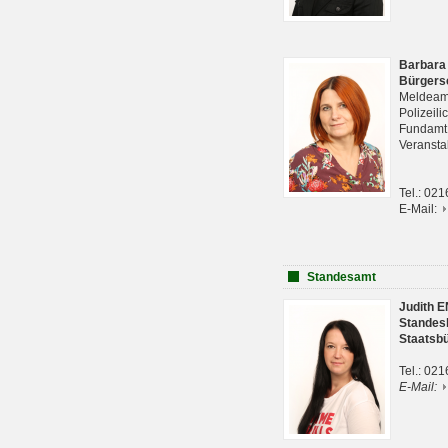
Barbara
Bürgers
Meldeam
Polizeil
Fundam
Veranst
Tel.: 02
E-Mail:
Standesamt
Judith 
Standes
Staatsb
Tel.: 02
E-Mail: