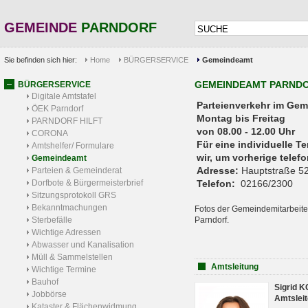
GEMEINDE
PARNDORF
Sie befinden sich hier:
Home
BÜRGERSERVICE
Gemeindeamt
GEMEINDEAMT PARND
BÜRGERSERVICE
Digitale Amtstafel
Parteienverkehr 
ÖEK Parndorf
Montag bis Freitag
PARNDORF HILFT
von 08.00 - 12.00 Uhr
CORONA
Für eine individuelle T
Amtshelfer/ Formulare
wir, um vorherige tele
Gemeindeamt
Adresse:
Hauptstraße 52
Parteien & Gemeinderat
Dorfbote & Bürgermeisterbrief
Telefon:
02166/2300
Sitzungsprotokoll GRS
Bekanntmachungen
Fotos der Gemeindemitarbeite
Sterbefälle
Parndorf.
Wichtige Adressen
Abwasser und Kanalisation
Müll & Sammelstellen
Amtsleitung
Wichtige Termine
Bauhof
Sigrid 
Jobbörse
Amtsleit
Kataster & Flächenwidmung