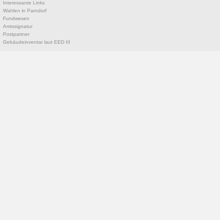
Interessante Links
Wahlen in Parndorf
Fundwesen
Amtssignatur
Postpartner
Gebäudeinventar laut EED III