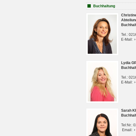
Buchhaltung
Christi
Abteilun
Buchhal
Tel.: 02
E-Mail:
Lydia G
Buchhal
Tel.: 02
E-Mail:
Sarah 
Buchhal
Tel:Nr.:
Email: