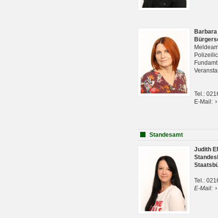
Barbara
Bürgers
Meldeam
Polizeil
Fundam
Veranst
Tel.: 02
E-Mail:
Standesamt
Judith 
Standes
Staatsb
Tel.: 02
E-Mail: