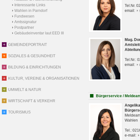
Interessante Links
Tel.Nr. 
Wahlen in Parndorf
email:
Fundwesen
Amtssignatur
Postpartner
Gebäudeinventar laut EED III
Mag. Do
GEMEINDEPORTRAIT
Amtsleit
Abteilun
SOZIALES & GESUNDHEIT
Tel.Nr.:
email:
BILDUNG & EINRICHTUNGEN
KULTUR, VEREINE & ORGANISATIONEN
UMWELT & NATUR
Bürgerservice / Meldea
WIRTSCHAFT & VERKEHR
Angelik
Bürgers
TOURISMUS
Meldeam
Wahlen
Tel.: 02
e-mail: