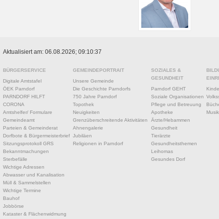
Aktualisiert am: 06.08.2026; 09:10:37
BÜRGERSERVICE
GEMEINDEPORTRAIT
SOZIALES &
BILD
GESUNDHEIT
EINR
Digitale Amtstafel
Unsere Gemeinde
ÖEK Parndorf
Die Geschichte Parndorfs
Parndorf GEHT
Kinde
PARNDORF HILFT
750 Jahre Parndorf
Soziale Organisationen
Volks
CORONA
Topothek
Pflege und Betreuung
Büche
Amtshelfer/ Formulare
Neuigkeiten
Apotheke
Musik
Gemeindeamt
Grenzüberschreitende Aktivitäten
Ärzte/Hebammen
Parteien & Gemeinderat
Ahnengalerie
Gesundheit
Dorfbote & Bürgermeisterbrief
Jubiläen
Tierärzte
Sitzungsprotokoll GRS
Religionen in Parndorf
Gesundheitsthemen
Bekanntmachungen
Leihomas
Sterbefälle
Gesundes Dorf
Wichtige Adressen
Abwasser und Kanalisation
Müll & Sammelstellen
Wichtige Termine
Bauhof
Jobbörse
Kataster & Flächenwidmung