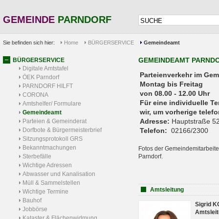
GEMEINDE
PARNDORF
Sie befinden sich hier:
Home
BÜRGERSERVICE
Gemeindeamt
GEMEINDEAMT PARND
BÜRGERSERVICE
Digitale Amtstafel
Parteienverkehr 
ÖEK Parndorf
Montag bis Freitag
PARNDORF HILFT
von 08.00 - 12.00 Uhr
CORONA
Für eine individuelle T
Amtshelfer/ Formulare
wir, um vorherige tele
Gemeindeamt
Adresse:
Hauptstraße 52
Parteien & Gemeinderat
Dorfbote & Bürgermeisterbrief
Telefon:
02166/2300
Sitzungsprotokoll GRS
Bekanntmachungen
Fotos der Gemeindemitarbeite
Sterbefälle
Parndorf.
Wichtige Adressen
Abwasser und Kanalisation
Müll & Sammelstellen
Amtsleitung
Wichtige Termine
Bauhof
Sigrid 
Jobbörse
Amtsleit
Kataster & Flächenwidmung