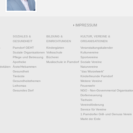
IMPRESSUM
SOZIALES &
BILDUNG &
KULTUR, VEREINE &
GESUNDHEIT
EINRICHTUNGEN
ORGANISATIONEN
s
Parndorf GEHT
Kindergärten
Veranstaltungskalender
Soziale Organisationen
Volksschule
Kulturvereine
Pflege und Betreuung
Bücherei
Sportvereine
Apotheke
Musikschule in Parndorf
Soziale Vereine
ivitäten
Ärzte/Hebammen
Naturvereine
Gesundheit
"das Wurzelwerk"
Tierärzte
Kinderfreunde Parndorf
Gesundheitsthemen
Weitere Vereine
Leihomas
Feuerwehr
Gesundes Dorf
NGO - Non-Governmental Organisatio
Dorferneuerung
Tierheim
Vereinsförderung
Service für Vereine
1.Parndorfer Grill- und Genuss Verein
Markt der Erde