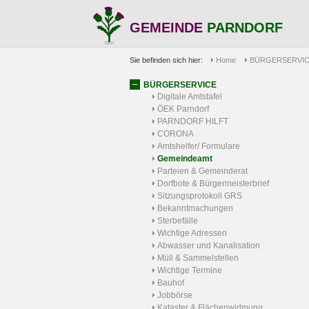
GEMEINDE
PARNDORF
Sie befinden sich hier:
Home
BÜRGERSERVI
BÜRGERSERVICE
Digitale Amtstafel
ÖEK Parndorf
PARNDORF HILFT
CORONA
Amtshelfer/ Formulare
Gemeindeamt
Parteien & Gemeinderat
Dorfbote & Bürgermeisterbrief
Sitzungsprotokoll GRS
Bekanntmachungen
Sterbefälle
Wichtige Adressen
Abwasser und Kanalisation
Müll & Sammelstellen
Wichtige Termine
Bauhof
Jobbörse
Kataster & Flächenwidmung