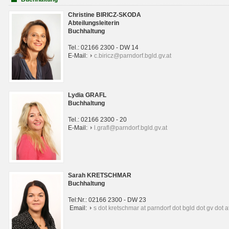
Christine BIRICZ-SKODA
Abteilungsleiterin
Buchhaltung
Tel.: 02166 2300 - DW 14
E-Mail:
c.biricz@parndorf.bgld.gv.at
Lydia GRAFL
Buchhaltung
Tel.: 02166 2300 - 20
E-Mail:
l.grafl@parndorf.bgld.gv.at
Sarah KRETSCHMAR
Buchhaltung
Tel:Nr.: 02166 2300 - DW 23
Email:
s dot kretschmar at parndorf dot bgld dot gv dot a