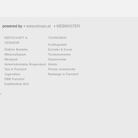
powered by
www.eloops.at
WEBMASTER
WIRTSCHAFT &
TOURISMUS
VERKEHR
Ausflugsziele
Örtliche Betriebe
Künstler & Kunst
Wirtschaftspark
Tourismusverein
Windpark
Gastronomie
Verkehrsbetriebe Burgenland
Hotels
Taxi in Parndorf
Private Unterkünfte
Jugendtaxi
Radwege in Parndorf
ÖBB Parndorf
Kraftfahrlinie B10
n