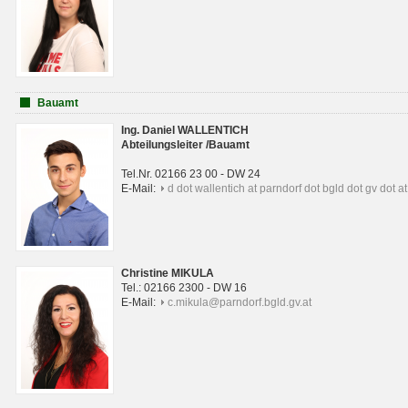
Bauamt
Ing. Daniel WALLENTICH
Abteilungsleiter /Bauamt
Tel.Nr. 02166 23 00 - DW 24
E-Mail:
d dot wallentich at parndorf dot bgld dot gv dot at
Christine MIKULA
Tel.: 02166 2300 - DW 16
E-Mail:
c.mikula@parndorf.bgld.gv.at