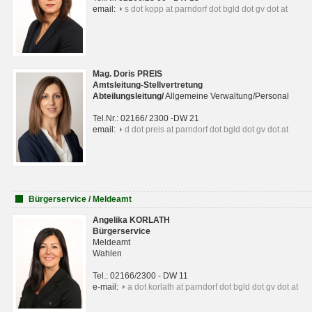
email:
s dot kopp at parndorf dot bgld dot gv dot at
Mag. Doris PREIS
Amtsleitung-Stellvertretung
Abteilungsleitun
g
/
Allgemeine Verwaltung/Personal
Tel.Nr.: 02166/ 2300 -DW 21
email:
d dot preis at parndorf dot bgld dot gv dot at
Bürgerservice / Meldeamt
Angelika KORLATH
Bürgerservice
Meldeamt
Wahlen
Tel.: 02166/2300 - DW 11
e-mail:
a dot korlath at parndorf dot bgld dot gv dot at