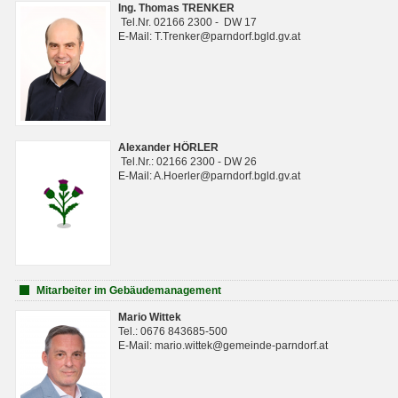
Ing. Thomas TRENKER
Tel.Nr. 02166 2300 - DW 17
E-Mail: T.Trenker@parndorf.bgld.gv.at
Alexander HÖRLER
Tel.Nr.: 02166 2300 - DW 26
E-Mail: A.Hoerler@parndorf.bgld.gv.at
Mitarbeiter im Gebäudemanagement
Mario Wittek
Tel.: 0676 843685-500
E-Mail: mario.wittek@gemeinde-parndorf.at