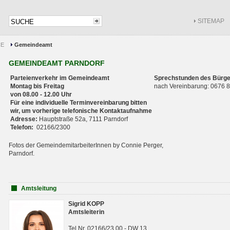
SITEMAP
CE
Gemeindeamt
GEMEINDEAMT PARNDORF
Parteienverkehr im Gemeindeamt
Sprechstunden des Bürge
Montag bis Freitag
nach Vereinbarung: 0676
von 08.00 - 12.00 Uhr
Für eine individuelle Terminvereinbarung bitten
wir, um vorherige telefonische Kontaktaufnahme
Adresse:
Hauptstraße 52a, 7111 Parndorf
Telefon:
02166/2300
Fotos der GemeindemitarbeiterInnen by Connie Perger,
Parndorf.
Amtsleitung
Sigrid KOPP
Amtsleiterin
Tel.Nr. 02166/23 00 - DW 13