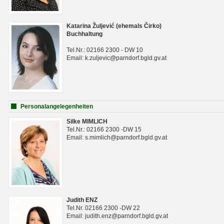
Katarina Žuljević (ehemals Čirko)
Buchhaltung
Tel.Nr.: 02166 2300 - DW 10
Email: k.zuljevic@parndorf.bgld.gv.at
Personalangelegenheiten
Silke MIMLICH
Tel.Nr.: 02166 2300 -DW 15
Email: s.mimlich@parndorf.bgld.gv.at
Judith ENZ
Tel.Nr. 02166 2300 -DW 22
Email: judith.enz@parndorf.bgld.gv.at