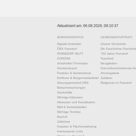
Aktualisiert am: 06.08.2026; 09:10:37
BÜRGERSERVICE
GEMEINDEPORTRAIT
Digitale Amtstafel
Unsere Gemeinde
ÖEK Parndorf
Die Geschichte Parndorf
PARNDORF HILFT
750 Jahre Parndorf
CORONA
Topothek
Amtshelfer/ Formulare
Neuigkeiten
Gemeindeamt
Grenzüberschreitende Akt
Parteien & Gemeinderat
Ahnengalerie
Dorfbote & Bürgermeisterbrief
Jubiläen
Sitzungsprotokoll GRS
Religionen in Parndorf
Bekanntmachungen
Sterbefälle
Wichtige Adressen
Abwasser und Kanalisation
Müll & Sammelstellen
Wichtige Termine
Bauhof
Jobbörse
Kataster & Flächenwidmung
Interessante Links