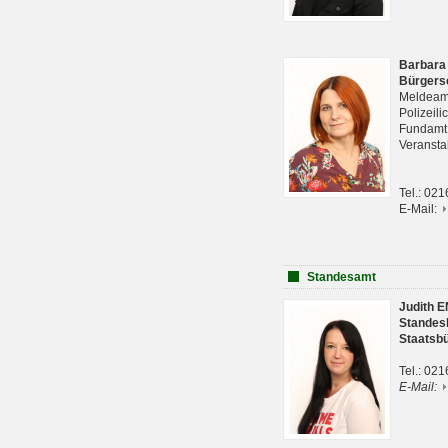
Barbara
Bürgers
Meldeam
Polizeil
Fundam
Veranst
Tel.: 02
E-Mail:
Standesamt
Judith 
Standes
Staatsb
Tel.: 02
E-Mail: