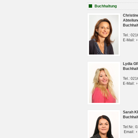
Buchhaltung
Christi
Abteilun
Buchhal
Tel.: 02
E-Mail:
Lydia G
Buchhal
Tel.: 02
E-Mail:
Sarah 
Buchhal
Tel:Nr.:
Email: