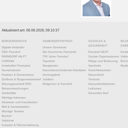
Aktualisiert am: 06.08.2026; 09:10:37
BÜRGERSERVICE
GEMEINDEPORTRAIT
SOZIALES &
BILD
GESUNDHEIT
EINR
Digitale Amtstafel
Unsere Gemeinde
ÖEK Parndorf
Die Geschichte Parndorfs
Parndorf GEHT
Kinde
PARNDORF HILFT
750 Jahre Parndorf
Soziale Organisationen
Volks
CORONA
Topothek
Pflege und Betreuung
Büche
Amtshelfer/ Formulare
Neuigkeiten
Apotheke
Musik
Gemeindeamt
Grenzüberschreitende Aktivitäten
Ärzte/Hebammen
Parteien & Gemeinderat
Ahnengalerie
Gesundheit
Dorfbote & Bürgermeisterbrief
Jubiläen
Tierärzte
Sitzungsprotokoll GRS
Religionen in Parndorf
Gesundheitsthemen
Bekanntmachungen
Leihomas
Sterbefälle
Gesundes Dorf
Wichtige Adressen
Abwasser und Kanalisation
Müll & Sammelstellen
Wichtige Termine
Bauhof
Jobbörse
Kataster & Flächenwidmung