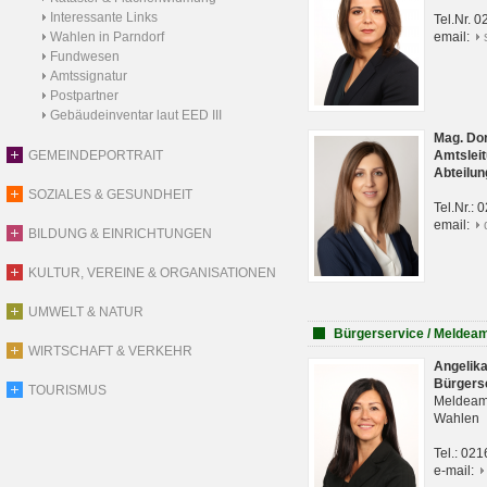
Interessante Links
Tel.Nr. 
Wahlen in Parndorf
email:
Fundwesen
Amtssignatur
Postpartner
Gebäudeinventar laut EED III
Mag. Do
GEMEINDEPORTRAIT
Amtsleit
Abteilun
SOZIALES & GESUNDHEIT
Tel.Nr.:
email:
BILDUNG & EINRICHTUNGEN
KULTUR, VEREINE & ORGANISATIONEN
UMWELT & NATUR
Bürgerservice / Meldea
WIRTSCHAFT & VERKEHR
Angelik
Bürgers
TOURISMUS
Meldeam
Wahlen
Tel.: 02
e-mail: