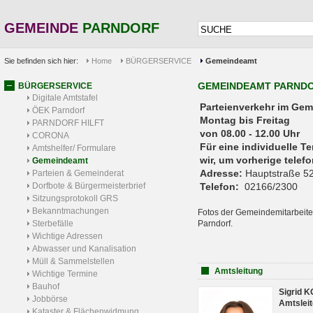
GEMEINDE
PARNDORF
Sie befinden sich hier:
Home
BÜRGERSERVICE
Gemeindeamt
GEMEINDEAMT PARND
BÜRGERSERVICE
Digitale Amtstafel
Parteienverkehr 
ÖEK Parndorf
Montag bis Freitag
PARNDORF HILFT
von 08.00 - 12.00 Uhr
CORONA
Für eine individuelle T
Amtshelfer/ Formulare
wir, um vorherige tele
Gemeindeamt
Adresse:
Hauptstraße 52
Parteien & Gemeinderat
Dorfbote & Bürgermeisterbrief
Telefon:
02166/2300
Sitzungsprotokoll GRS
Bekanntmachungen
Fotos der Gemeindemitarbeite
Sterbefälle
Parndorf.
Wichtige Adressen
Abwasser und Kanalisation
Müll & Sammelstellen
Amtsleitung
Wichtige Termine
Bauhof
Sigrid 
Jobbörse
Amtsleit
Kataster & Flächenwidmung