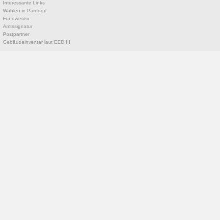
Interessante Links
Wahlen in Parndorf
Fundwesen
Amtssignatur
Postpartner
Gebäudeinventar laut EED III