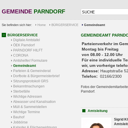
GEMEINDE
PARNDORF
Sie befinden sich hier:
Home
BÜRGERSERVICE
Gemeindeamt
GEMEINDEAMT PARND
BÜRGERSERVICE
Digitale Amtstafel
Parteienverkehr 
ÖEK Parndorf
Montag bis Freitag
PARNDORF HILFT
von 08.00 - 12.00 Uhr
CORONA
Für eine individuelle T
Amtshelfer/ Formulare
wir, um vorherige tele
Gemeindeamt
Adresse:
Hauptstraße 52
Parteien & Gemeinderat
Dorfbote & Bürgermeisterbrief
Telefon:
02166/2300
Sitzungsprotokoll GRS
Bekanntmachungen
Fotos der Gemeindemitarbeite
Sterbefälle
Parndorf.
Wichtige Adressen
Abwasser und Kanalisation
Müll & Sammelstellen
Amtsleitung
Wichtige Termine
Bauhof
Sigrid 
Jobbörse
Amtsleit
Kataster & Flächenwidmung