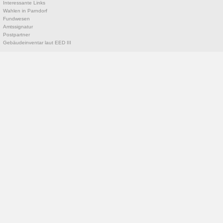
Interessante Links
Wahlen in Parndorf
Fundwesen
Amtssignatur
Postpartner
Gebäudeinventar laut EED III