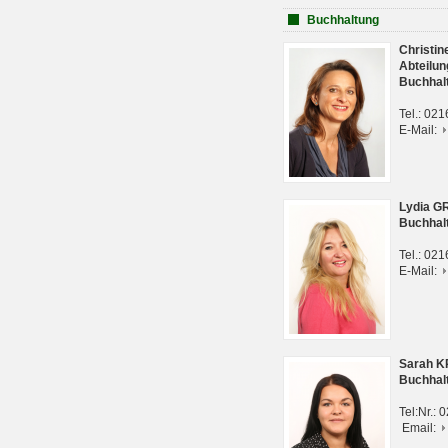
Buchhaltung
Christi
Abteilun
Buchhal
Tel.: 02
E-Mail:
Lydia G
Buchhal
Tel.: 02
E-Mail:
Sarah 
Buchhal
Tel:Nr.:
Email: