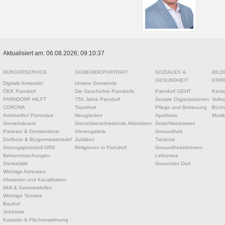
Aktualisiert am: 06.08.2026; 09:10:37
BÜRGERSERVICE
GEMEINDEPORTRAIT
SOZIALES &
BILD
GESUNDHEIT
EINR
Digitale Amtstafel
Unsere Gemeinde
ÖEK Parndorf
Die Geschichte Parndorfs
Parndorf GEHT
Kinde
PARNDORF HILFT
750 Jahre Parndorf
Soziale Organisationen
Volks
CORONA
Topothek
Pflege und Betreuung
Büche
Amtshelfer/ Formulare
Neuigkeiten
Apotheke
Musik
Gemeindeamt
Grenzüberschreitende Aktivitäten
Ärzte/Hebammen
Parteien & Gemeinderat
Ahnengalerie
Gesundheit
Dorfbote & Bürgermeisterbrief
Jubiläen
Tierärzte
Sitzungsprotokoll GRS
Religionen in Parndorf
Gesundheitsthemen
Bekanntmachungen
Leihomas
Sterbefälle
Gesundes Dorf
Wichtige Adressen
Abwasser und Kanalisation
Müll & Sammelstellen
Wichtige Termine
Bauhof
Jobbörse
Kataster & Flächenwidmung