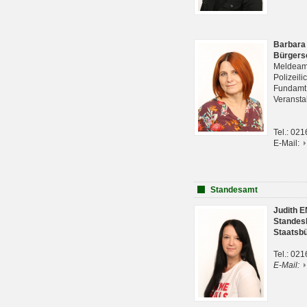
Barbara
Bürgers
Meldeam
Polizeil
Fundam
Veranst
Tel.: 02
E-Mail:
Standesamt
Judith 
Standes
Staatsb
Tel.: 02
E-Mail: