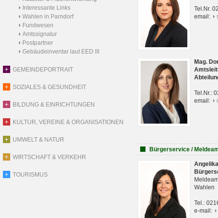
Interessante Links
Tel.Nr. 
Wahlen in Parndorf
email:
Fundwesen
Amtssignatur
Postpartner
Gebäudeinventar laut EED III
Mag. Do
GEMEINDEPORTRAIT
Amtsleit
Abteilun
SOZIALES & GESUNDHEIT
Tel.Nr.:
email:
BILDUNG & EINRICHTUNGEN
KULTUR, VEREINE & ORGANISATIONEN
UMWELT & NATUR
Bürgerservice / Meldea
WIRTSCHAFT & VERKEHR
Angelik
Bürgers
TOURISMUS
Meldeam
Wahlen
Tel.: 02
e-mail: