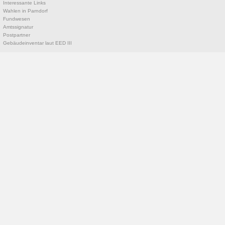
Interessante Links
Wahlen in Parndorf
Fundwesen
Amtssignatur
Postpartner
Gebäudeinventar laut EED III