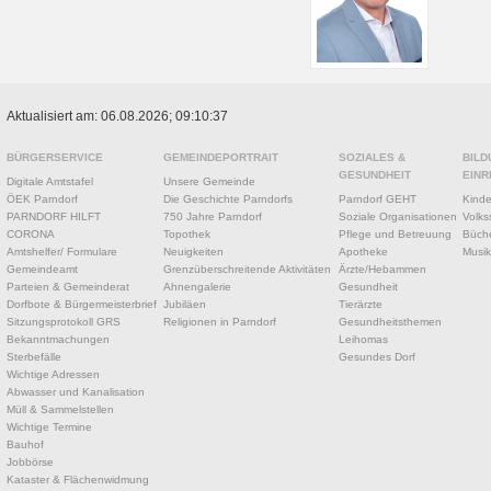
Aktualisiert am: 06.08.2026; 09:10:37
BÜRGERSERVICE
GEMEINDEPORTRAIT
SOZIALES &
BILD
GESUNDHEIT
EINR
Digitale Amtstafel
Unsere Gemeinde
ÖEK Parndorf
Die Geschichte Parndorfs
Parndorf GEHT
Kinde
PARNDORF HILFT
750 Jahre Parndorf
Soziale Organisationen
Volks
CORONA
Topothek
Pflege und Betreuung
Büche
Amtshelfer/ Formulare
Neuigkeiten
Apotheke
Musik
Gemeindeamt
Grenzüberschreitende Aktivitäten
Ärzte/Hebammen
Parteien & Gemeinderat
Ahnengalerie
Gesundheit
Dorfbote & Bürgermeisterbrief
Jubiläen
Tierärzte
Sitzungsprotokoll GRS
Religionen in Parndorf
Gesundheitsthemen
Bekanntmachungen
Leihomas
Sterbefälle
Gesundes Dorf
Wichtige Adressen
Abwasser und Kanalisation
Müll & Sammelstellen
Wichtige Termine
Bauhof
Jobbörse
Kataster & Flächenwidmung