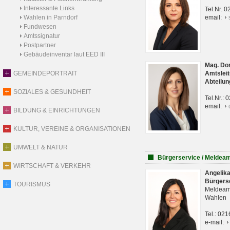
Interessante Links
Tel.Nr. 
Wahlen in Parndorf
email:
Fundwesen
Amtssignatur
Postpartner
Gebäudeinventar laut EED III
Mag. Do
GEMEINDEPORTRAIT
Amtsleit
Abteilun
SOZIALES & GESUNDHEIT
Tel.Nr.:
email:
BILDUNG & EINRICHTUNGEN
KULTUR, VEREINE & ORGANISATIONEN
UMWELT & NATUR
Bürgerservice / Meldea
WIRTSCHAFT & VERKEHR
Angelik
Bürgers
TOURISMUS
Meldeam
Wahlen
Tel.: 02
e-mail: