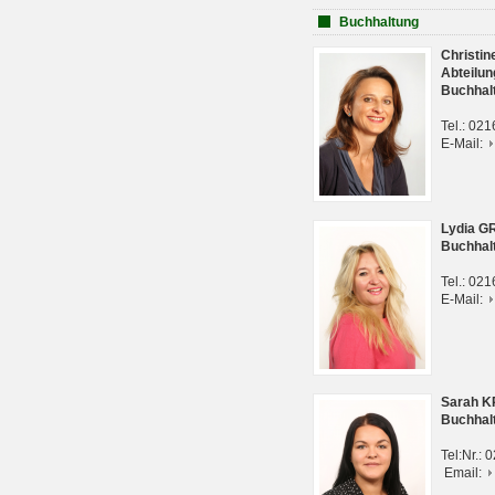
Buchhaltung
Christi
Abteilun
Buchhal
Tel.: 02
E-Mail:
Lydia G
Buchhal
Tel.: 02
E-Mail:
Sarah 
Buchhal
Tel:Nr.:
Email: