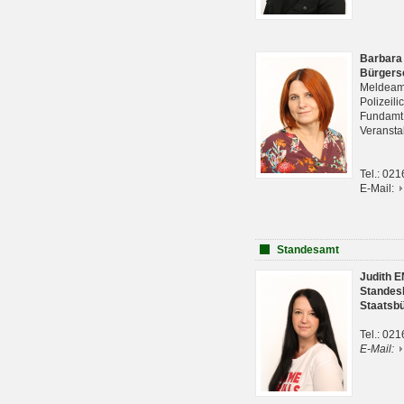
Barbara
Bürgers
Meldeam
Polizeil
Fundam
Veranst
Tel.: 02
E-Mail:
Standesamt
Judith 
Standes
Staatsb
Tel.: 02
E-Mail: