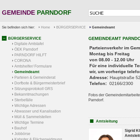
GEMEINDE
PARNDORF
Sie befinden sich hier:
Home
BÜRGERSERVICE
Gemeindeamt
GEMEINDEAMT PARND
BÜRGERSERVICE
Digitale Amtstafel
Parteienverkehr 
ÖEK Parndorf
Montag bis Freitag
PARNDORF HILFT
von 08.00 - 12.00 Uhr
CORONA
Für eine individuelle T
Amtshelfer/ Formulare
wir, um vorherige tele
Gemeindeamt
Adresse:
Hauptstraße 52
Parteien & Gemeinderat
Dorfbote & Bürgermeisterbrief
Telefon:
02166/2300
Sitzungsprotokoll GRS
Bekanntmachungen
Fotos der Gemeindemitarbeite
Sterbefälle
Parndorf.
Wichtige Adressen
Abwasser und Kanalisation
Müll & Sammelstellen
Amtsleitung
Wichtige Termine
Bauhof
Sigrid 
Jobbörse
Amtsleit
Kataster & Flächenwidmung