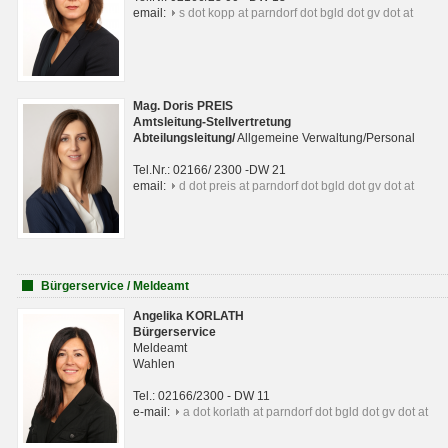
email:
s dot kopp at parndorf dot bgld dot gv dot at
Mag. Doris PREIS
Amtsleitung-Stellvertretung
Abteilungsleitun
g
/
Allgemeine Verwaltung/Personal
Tel.Nr.: 02166/ 2300 -DW 21
email:
d dot preis at parndorf dot bgld dot gv dot at
Bürgerservice / Meldeamt
Angelika KORLATH
Bürgerservice
Meldeamt
Wahlen
Tel.: 02166/2300 - DW 11
e-mail:
a dot korlath at parndorf dot bgld dot gv dot at