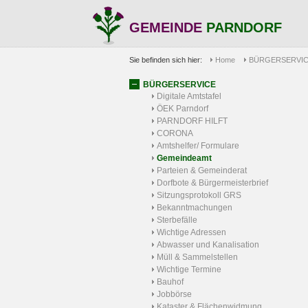
GEMEINDE
PARNDORF
Sie befinden sich hier:
Home
BÜRGERSERVI
BÜRGERSERVICE
Digitale Amtstafel
ÖEK Parndorf
PARNDORF HILFT
CORONA
Amtshelfer/ Formulare
Gemeindeamt
Parteien & Gemeinderat
Dorfbote & Bürgermeisterbrief
Sitzungsprotokoll GRS
Bekanntmachungen
Sterbefälle
Wichtige Adressen
Abwasser und Kanalisation
Müll & Sammelstellen
Wichtige Termine
Bauhof
Jobbörse
Kataster & Flächenwidmung