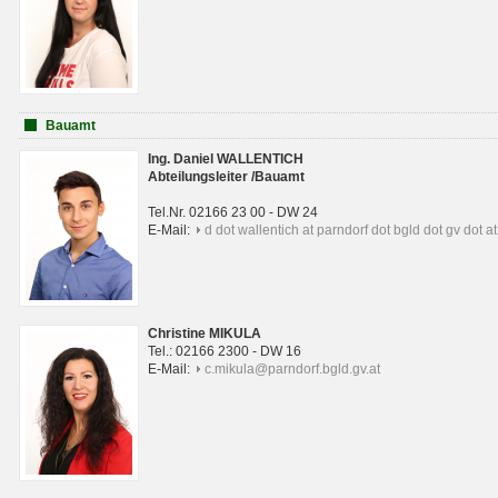
Bauamt
Ing. Daniel WALLENTICH
Abteilungsleiter /Bauamt
Tel.Nr. 02166 23 00 - DW 24
E-Mail:
d dot wallentich at parndorf dot bgld dot gv dot at
Christine MIKULA
Tel.: 02166 2300 - DW 16
E-Mail:
c.mikula@parndorf.bgld.gv.at