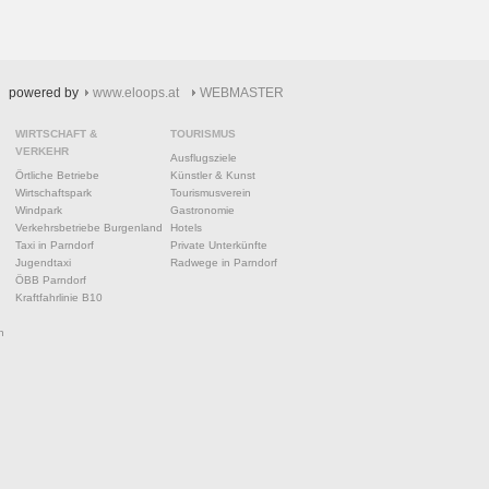
powered by
www.eloops.at
WEBMASTER
WIRTSCHAFT &
TOURISMUS
VERKEHR
Ausflugsziele
Örtliche Betriebe
Künstler & Kunst
Wirtschaftspark
Tourismusverein
Windpark
Gastronomie
Verkehrsbetriebe Burgenland
Hotels
Taxi in Parndorf
Private Unterkünfte
Jugendtaxi
Radwege in Parndorf
ÖBB Parndorf
Kraftfahrlinie B10
n