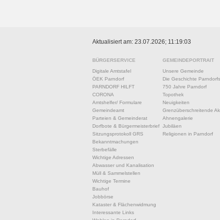
Aktualisiert am: 23.07.2026; 11:19:03
BÜRGERSERVICE
GEMEINDEPORTRAIT
Digitale Amtstafel
Unsere Gemeinde
ÖEK Parndorf
Die Geschichte Parndorf
PARNDORF HILFT
750 Jahre Parndorf
CORONA
Topothek
Amtshelfer/ Formulare
Neuigkeiten
Gemeindeamt
Grenzüberschreitende Akt
Parteien & Gemeinderat
Ahnengalerie
Dorfbote & Bürgermeisterbrief
Jubiläen
Sitzungsprotokoll GRS
Religionen in Parndorf
Bekanntmachungen
Sterbefälle
Wichtige Adressen
Abwasser und Kanalisation
Müll & Sammelstellen
Wichtige Termine
Bauhof
Jobbörse
Kataster & Flächenwidmung
Interessante Links