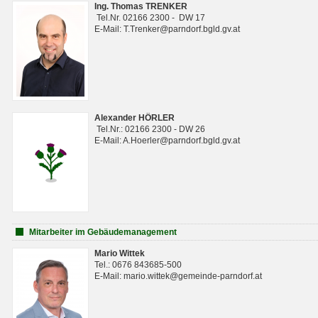
Ing. Thomas TRENKER
Tel.Nr. 02166 2300 - DW 17
E-Mail: T.Trenker@parndorf.bgld.gv.at
Alexander HÖRLER
Tel.Nr.: 02166 2300 - DW 26
E-Mail: A.Hoerler@parndorf.bgld.gv.at
Mitarbeiter im Gebäudemanagement
Mario Wittek
Tel.: 0676 843685-500
E-Mail: mario.wittek@gemeinde-parndorf.at