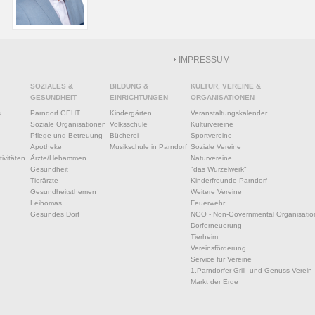
IMPRESSUM
SOZIALES &
BILDUNG &
KULTUR, VEREINE &
GESUNDHEIT
EINRICHTUNGEN
ORGANISATIONEN
s
Parndorf GEHT
Kindergärten
Veranstaltungskalender
Soziale Organisationen
Volksschule
Kulturvereine
Pflege und Betreuung
Bücherei
Sportvereine
Apotheke
Musikschule in Parndorf
Soziale Vereine
ivitäten
Ärzte/Hebammen
Naturvereine
Gesundheit
"das Wurzelwerk"
Tierärzte
Kinderfreunde Parndorf
Gesundheitsthemen
Weitere Vereine
Leihomas
Feuerwehr
Gesundes Dorf
NGO - Non-Governmental Organisatio
Dorferneuerung
Tierheim
Vereinsförderung
Service für Vereine
1.Parndorfer Grill- und Genuss Verein
Markt der Erde