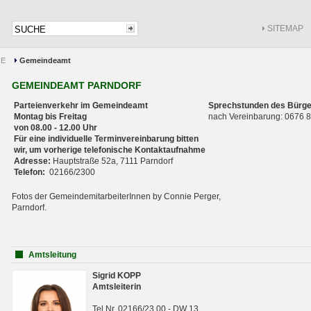
SITEMAP
CE
Gemeindeamt
GEMEINDEAMT PARNDORF
Parteienverkehr im Gemeindeamt
Sprechstunden des Bürge
Montag bis Freitag
nach Vereinbarung: 0676
von 08.00 - 12.00 Uhr
Für eine individuelle Terminvereinbarung bitten
wir, um vorherige telefonische Kontaktaufnahme
Adresse:
Hauptstraße 52a, 7111 Parndorf
Telefon:
02166/2300
Fotos der GemeindemitarbeiterInnen by Connie Perger,
Parndorf.
Amtsleitung
Sigrid KOPP
Amtsleiterin
Tel.Nr. 02166/23 00 - DW 13