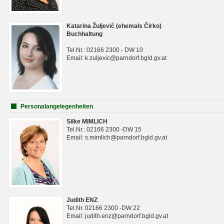
Katarina Žuljević (ehemals Čirko)
Buchhaltung
Tel.Nr.: 02166 2300 - DW 10
Email: k.zuljevic@parndorf.bgld.gv.at
Personalangelegenheiten
Silke MIMLICH
Tel.Nr.: 02166 2300 -DW 15
Email: s.mimlich@parndorf.bgld.gv.at
Judith ENZ
Tel.Nr. 02166 2300 -DW 22
Email: judith.enz@parndorf.bgld.gv.at