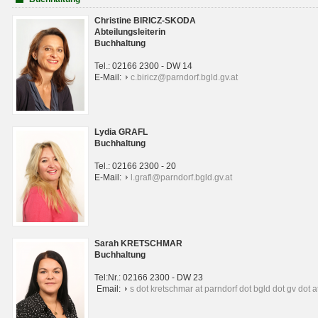
Christine BIRICZ-SKODA
Abteilungsleiterin
Buchhaltung
Tel.: 02166 2300 - DW 14
E-Mail:
c.biricz@parndorf.bgld.gv.at
Lydia GRAFL
Buchhaltung
Tel.: 02166 2300 - 20
E-Mail:
l.grafl@parndorf.bgld.gv.at
Sarah KRETSCHMAR
Buchhaltung
Tel:Nr.: 02166 2300 - DW 23
Email:
s dot kretschmar at parndorf dot bgld dot gv dot a