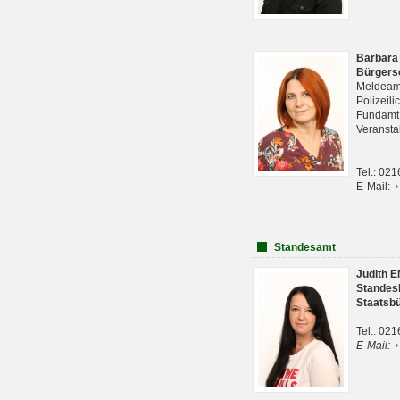
Barbara
Bürgers
Meldeam
Polizeil
Fundam
Veranst
Tel.: 02
E-Mail:
Standesamt
Judith 
Standes
Staatsb
Tel.: 02
E-Mail: