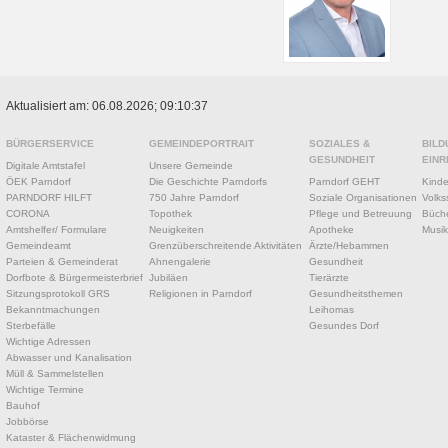
Aktualisiert am: 06.08.2026; 09:10:37
BÜRGERSERVICE
GEMEINDEPORTRAIT
SOZIALES &
BILD
GESUNDHEIT
EINR
Digitale Amtstafel
Unsere Gemeinde
ÖEK Parndorf
Die Geschichte Parndorfs
Parndorf GEHT
Kinde
PARNDORF HILFT
750 Jahre Parndorf
Soziale Organisationen
Volks
CORONA
Topothek
Pflege und Betreuung
Büche
Amtshelfer/ Formulare
Neuigkeiten
Apotheke
Musik
Gemeindeamt
Grenzüberschreitende Aktivitäten
Ärzte/Hebammen
Parteien & Gemeinderat
Ahnengalerie
Gesundheit
Dorfbote & Bürgermeisterbrief
Jubiläen
Tierärzte
Sitzungsprotokoll GRS
Religionen in Parndorf
Gesundheitsthemen
Bekanntmachungen
Leihomas
Sterbefälle
Gesundes Dorf
Wichtige Adressen
Abwasser und Kanalisation
Müll & Sammelstellen
Wichtige Termine
Bauhof
Jobbörse
Kataster & Flächenwidmung