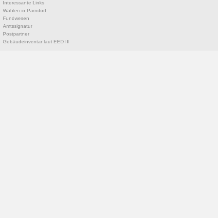
Interessante Links
Wahlen in Parndorf
Fundwesen
Amtssignatur
Postpartner
Gebäudeinventar laut EED III