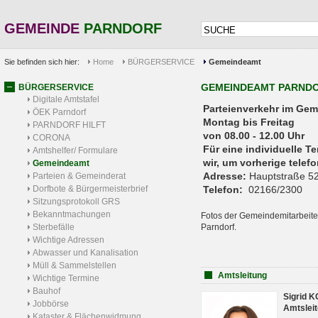
GEMEINDE
PARNDORF
Sie befinden sich hier:
Home
BÜRGERSERVICE
Gemeindeamt
GEMEINDEAMT PARND
BÜRGERSERVICE
Digitale Amtstafel
Parteienverkehr 
ÖEK Parndorf
Montag bis Freitag
PARNDORF HILFT
von 08.00 - 12.00 Uhr
CORONA
Für eine individuelle T
Amtshelfer/ Formulare
wir, um vorherige tele
Gemeindeamt
Adresse:
Hauptstraße 52
Parteien & Gemeinderat
Dorfbote & Bürgermeisterbrief
Telefon:
02166/2300
Sitzungsprotokoll GRS
Bekanntmachungen
Fotos der Gemeindemitarbeite
Sterbefälle
Parndorf.
Wichtige Adressen
Abwasser und Kanalisation
Müll & Sammelstellen
Amtsleitung
Wichtige Termine
Bauhof
Sigrid 
Jobbörse
Amtsleit
Kataster & Flächenwidmung