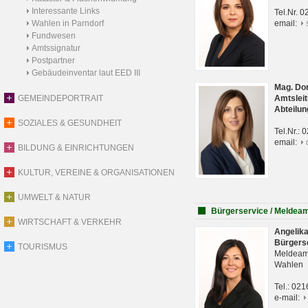
Interessante Links
Tel.Nr. 
Wahlen in Parndorf
email:
Fundwesen
Amtssignatur
Postpartner
Gebäudeinventar laut EED III
Mag. Do
GEMEINDEPORTRAIT
Amtsleit
Abteilun
SOZIALES & GESUNDHEIT
Tel.Nr.:
email:
BILDUNG & EINRICHTUNGEN
KULTUR, VEREINE & ORGANISATIONEN
UMWELT & NATUR
Bürgerservice / Meldea
WIRTSCHAFT & VERKEHR
Angelik
Bürgers
TOURISMUS
Meldeam
Wahlen
Tel.: 02
e-mail: