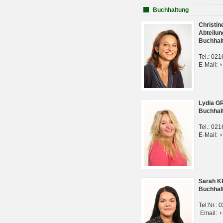
Buchhaltung
Christi
Abteilun
Buchhal
Tel.: 02
E-Mail:
Lydia G
Buchhal
Tel.: 02
E-Mail:
Sarah 
Buchhal
Tel:Nr.:
Email: