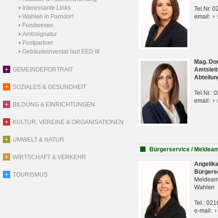
Interessante Links
Tel.Nr. 
Wahlen in Parndorf
email:
Fundwesen
Amtssignatur
Postpartner
Gebäudeinventar laut EED III
Mag. Do
GEMEINDEPORTRAIT
Amtsleit
Abteilun
SOZIALES & GESUNDHEIT
Tel.Nr.:
email:
BILDUNG & EINRICHTUNGEN
KULTUR, VEREINE & ORGANISATIONEN
UMWELT & NATUR
Bürgerservice / Meldea
WIRTSCHAFT & VERKEHR
Angelik
Bürgers
TOURISMUS
Meldeam
Wahlen
Tel.: 02
e-mail: