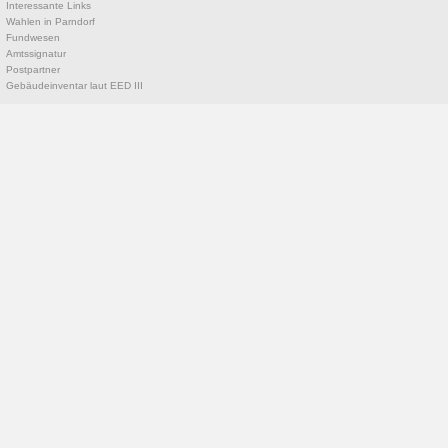
Interessante Links
Wahlen in Parndorf
Fundwesen
Amtssignatur
Postpartner
Gebäudeinventar laut EED III