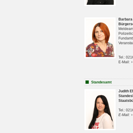
Barbara
Bürgers
Meldeam
Polizeil
Fundam
Veranst
Tel.: 02
E-Mail:
Standesamt
Judith 
Standes
Staatsb
Tel.: 02
E-Mail: