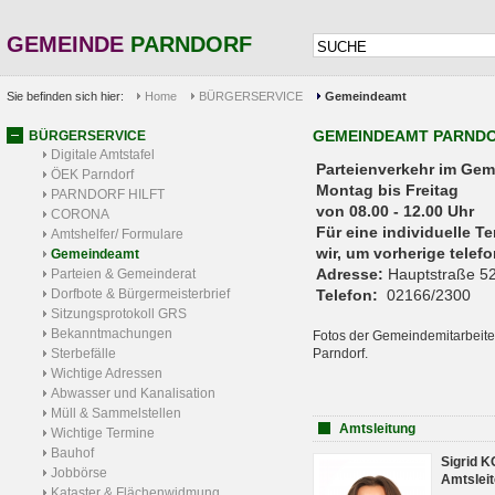
GEMEINDE
PARNDORF
Sie befinden sich hier:
Home
BÜRGERSERVICE
Gemeindeamt
GEMEINDEAMT PARND
BÜRGERSERVICE
Digitale Amtstafel
Parteienverkehr 
ÖEK Parndorf
Montag bis Freitag
PARNDORF HILFT
von 08.00 - 12.00 Uhr
CORONA
Für eine individuelle T
Amtshelfer/ Formulare
wir, um vorherige tele
Gemeindeamt
Adresse:
Hauptstraße 52
Parteien & Gemeinderat
Dorfbote & Bürgermeisterbrief
Telefon:
02166/2300
Sitzungsprotokoll GRS
Bekanntmachungen
Fotos der Gemeindemitarbeite
Sterbefälle
Parndorf.
Wichtige Adressen
Abwasser und Kanalisation
Müll & Sammelstellen
Amtsleitung
Wichtige Termine
Bauhof
Sigrid 
Jobbörse
Amtsleit
Kataster & Flächenwidmung