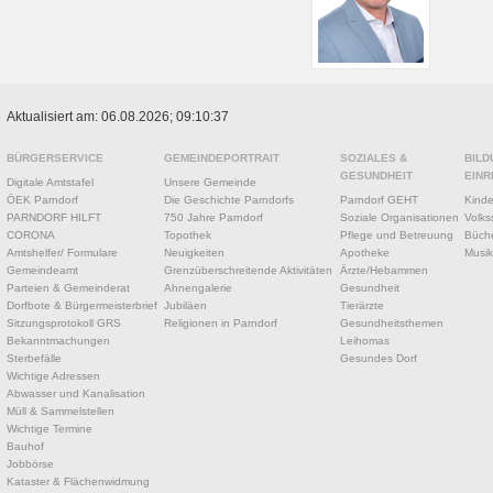
Aktualisiert am: 06.08.2026; 09:10:37
BÜRGERSERVICE
GEMEINDEPORTRAIT
SOZIALES &
BILD
GESUNDHEIT
EINR
Digitale Amtstafel
Unsere Gemeinde
ÖEK Parndorf
Die Geschichte Parndorfs
Parndorf GEHT
Kinde
PARNDORF HILFT
750 Jahre Parndorf
Soziale Organisationen
Volks
CORONA
Topothek
Pflege und Betreuung
Büche
Amtshelfer/ Formulare
Neuigkeiten
Apotheke
Musik
Gemeindeamt
Grenzüberschreitende Aktivitäten
Ärzte/Hebammen
Parteien & Gemeinderat
Ahnengalerie
Gesundheit
Dorfbote & Bürgermeisterbrief
Jubiläen
Tierärzte
Sitzungsprotokoll GRS
Religionen in Parndorf
Gesundheitsthemen
Bekanntmachungen
Leihomas
Sterbefälle
Gesundes Dorf
Wichtige Adressen
Abwasser und Kanalisation
Müll & Sammelstellen
Wichtige Termine
Bauhof
Jobbörse
Kataster & Flächenwidmung