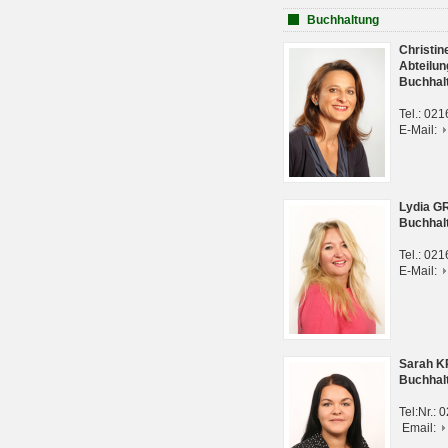
Buchhaltung
Christi
Abteilun
Buchhal
Tel.: 02
E-Mail:
Lydia G
Buchhal
Tel.: 02
E-Mail:
Sarah 
Buchhal
Tel:Nr.:
Email: