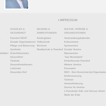
IMPRESSUM
SOZIALES &
BILDUNG &
KULTUR, VEREINE &
GESUNDHEIT
EINRICHTUNGEN
ORGANISATIONEN
s
Parndorf GEHT
Kindergärten
Veranstaltungskalender
Soziale Organisationen
Volksschule
Kulturvereine
Pflege und Betreuung
Bücherei
Sportvereine
Apotheke
Musikschule in Parndorf
Soziale Vereine
ivitäten
Ärzte/Hebammen
Naturvereine
Gesundheit
"das Wurzelwerk"
Tierärzte
Kinderfreunde Parndorf
Gesundheitsthemen
Weitere Vereine
Leihomas
Feuerwehr
Gesundes Dorf
NGO - Non-Governmental Organisatio
Dorferneuerung
Tierheim
Vereinsförderung
Service für Vereine
1.Parndorfer Grill- und Genuss Verein
Markt der Erde