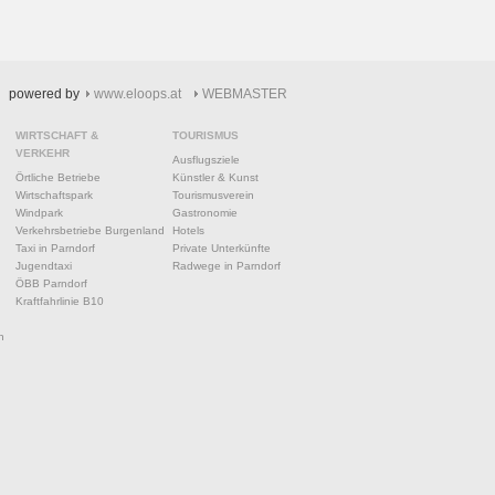
powered by
www.eloops.at
WEBMASTER
WIRTSCHAFT &
TOURISMUS
VERKEHR
Ausflugsziele
Örtliche Betriebe
Künstler & Kunst
Wirtschaftspark
Tourismusverein
Windpark
Gastronomie
Verkehrsbetriebe Burgenland
Hotels
Taxi in Parndorf
Private Unterkünfte
Jugendtaxi
Radwege in Parndorf
ÖBB Parndorf
Kraftfahrlinie B10
n