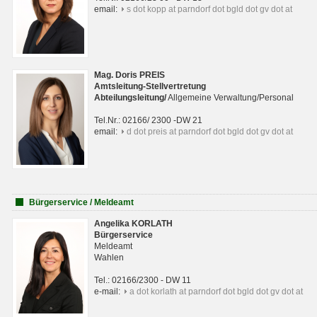
email:
s dot kopp at parndorf dot bgld dot gv dot at
Mag. Doris PREIS
Amtsleitung-Stellvertretung
Abteilungsleitun
g
/
Allgemeine Verwaltung/Personal
Tel.Nr.: 02166/ 2300 -DW 21
email:
d dot preis at parndorf dot bgld dot gv dot at
Bürgerservice / Meldeamt
Angelika KORLATH
Bürgerservice
Meldeamt
Wahlen
Tel.: 02166/2300 - DW 11
e-mail:
a dot korlath at parndorf dot bgld dot gv dot at