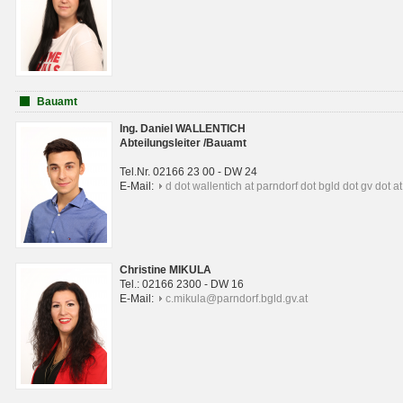
Bauamt
Ing. Daniel WALLENTICH
Abteilungsleiter /Bauamt
Tel.Nr. 02166 23 00 - DW 24
E-Mail:
d dot wallentich at parndorf dot bgld dot gv dot at
Christine MIKULA
Tel.: 02166 2300 - DW 16
E-Mail:
c.mikula@parndorf.bgld.gv.at