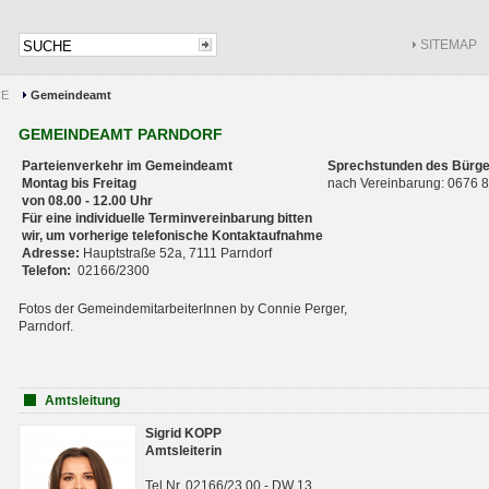
SITEMAP
CE
Gemeindeamt
GEMEINDEAMT PARNDORF
Parteienverkehr im Gemeindeamt
Sprechstunden des Bürge
Montag bis Freitag
nach Vereinbarung: 0676
von 08.00 - 12.00 Uhr
Für eine individuelle Terminvereinbarung bitten
wir, um vorherige telefonische Kontaktaufnahme
Adresse:
Hauptstraße 52a, 7111 Parndorf
Telefon:
02166/2300
Fotos der GemeindemitarbeiterInnen by Connie Perger,
Parndorf.
Amtsleitung
Sigrid KOPP
Amtsleiterin
Tel.Nr. 02166/23 00 - DW 13