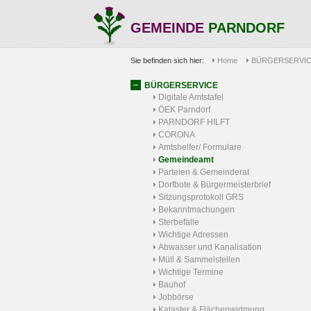
GEMEINDE
PARNDORF
Sie befinden sich hier:
Home
BÜRGERSERVI
BÜRGERSERVICE
Digitale Amtstafel
ÖEK Parndorf
PARNDORF HILFT
CORONA
Amtshelfer/ Formulare
Gemeindeamt
Parteien & Gemeinderat
Dorfbote & Bürgermeisterbrief
Sitzungsprotokoll GRS
Bekanntmachungen
Sterbefälle
Wichtige Adressen
Abwasser und Kanalisation
Müll & Sammelstellen
Wichtige Termine
Bauhof
Jobbörse
Kataster & Flächenwidmung