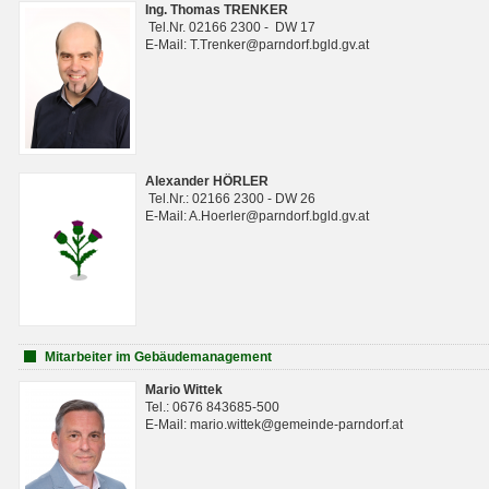
Ing. Thomas TRENKER
Tel.Nr. 02166 2300 - DW 17
E-Mail: T.Trenker@parndorf.bgld.gv.at
Alexander HÖRLER
Tel.Nr.: 02166 2300 - DW 26
E-Mail: A.Hoerler@parndorf.bgld.gv.at
Mitarbeiter im Gebäudemanagement
Mario Wittek
Tel.: 0676 843685-500
E-Mail: mario.wittek@gemeinde-parndorf.at