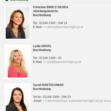
Christine BIRICZ-SKODA
Abteilungsleiterin
Buchhaltung
Tel.: 02166 2300 - DW 14
E-Mail:
c.biricz@parndorf.bgld.gv.at
Lydia GRAFL
Buchhaltung
Tel.: 02166 2300 - 20
E-Mail:
l.grafl@parndorf.bgld.gv.at
Sarah KRETSCHMAR
Buchhaltung
Tel:Nr.: 02166 2300 - DW 23
Email:
s dot kretschmar at parndorf dot bgld dot gv dot a