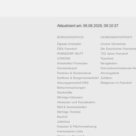
Aktualisiert am: 06.08.2026; 09:10:37
BÜRGERSERVICE
GEMEINDEPORTRAIT
Digitale Amtstafel
Unsere Gemeinde
ÖEK Parndorf
Die Geschichte Parndorf
PARNDORF HILFT
750 Jahre Parndorf
CORONA
Topothek
Amtshelfer/ Formulare
Neuigkeiten
Gemeindeamt
Grenzüberschreitende Akt
Parteien & Gemeinderat
Ahnengalerie
Dorfbote & Bürgermeisterbrief
Jubiläen
Sitzungsprotokoll GRS
Religionen in Parndorf
Bekanntmachungen
Sterbefälle
Wichtige Adressen
Abwasser und Kanalisation
Müll & Sammelstellen
Wichtige Termine
Bauhof
Jobbörse
Kataster & Flächenwidmung
Interessante Links