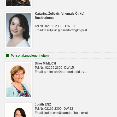
Katarina Žuljević (ehemals Čirko)
Buchhaltung
Tel.Nr.: 02166 2300 - DW 10
Email: k.zuljevic@parndorf.bgld.gv.at
Personalangelegenheiten
Silke MIMLICH
Tel.Nr.: 02166 2300 -DW 15
Email: s.mimlich@parndorf.bgld.gv.at
Judith ENZ
Tel.Nr. 02166 2300 -DW 22
Email: judith.enz@parndorf.bgld.gv.at