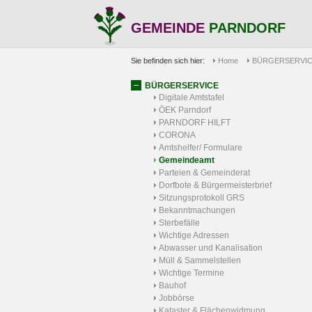
GEMEINDE
PARNDORF
Sie befinden sich hier:
Home
BÜRGERSERVI
BÜRGERSERVICE
Digitale Amtstafel
ÖEK Parndorf
PARNDORF HILFT
CORONA
Amtshelfer/ Formulare
Gemeindeamt
Parteien & Gemeinderat
Dorfbote & Bürgermeisterbrief
Sitzungsprotokoll GRS
Bekanntmachungen
Sterbefälle
Wichtige Adressen
Abwasser und Kanalisation
Müll & Sammelstellen
Wichtige Termine
Bauhof
Jobbörse
Kataster & Flächenwidmung