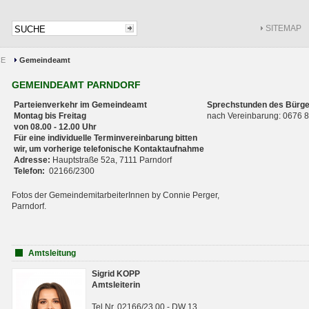
SITEMAP
CE
Gemeindeamt
GEMEINDEAMT PARNDORF
Parteienverkehr im Gemeindeamt
Sprechstunden des Bürge
Montag bis Freitag
nach Vereinbarung: 0676
von 08.00 - 12.00 Uhr
Für eine individuelle Terminvereinbarung bitten
wir, um vorherige telefonische Kontaktaufnahme
Adresse:
Hauptstraße 52a, 7111 Parndorf
Telefon:
02166/2300
Fotos der GemeindemitarbeiterInnen by Connie Perger,
Parndorf.
Amtsleitung
Sigrid KOPP
Amtsleiterin
Tel.Nr. 02166/23 00 - DW 13