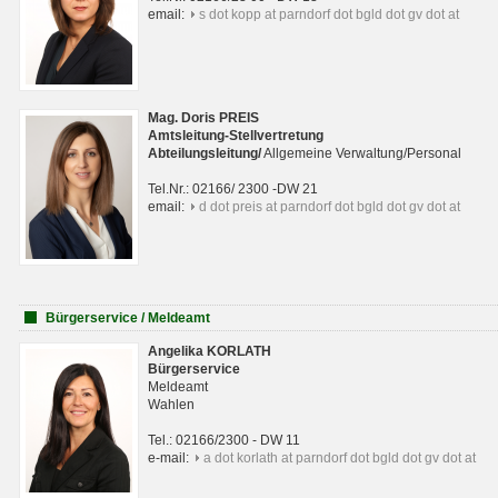
email:
s dot kopp at parndorf dot bgld dot gv dot at
Mag. Doris PREIS
Amtsleitung-Stellvertretung
Abteilungsleitun
g
/
Allgemeine Verwaltung/Personal
Tel.Nr.: 02166/ 2300 -DW 21
email:
d dot preis at parndorf dot bgld dot gv dot at
Bürgerservice / Meldeamt
Angelika KORLATH
Bürgerservice
Meldeamt
Wahlen
Tel.: 02166/2300 - DW 11
e-mail:
a dot korlath at parndorf dot bgld dot gv dot at