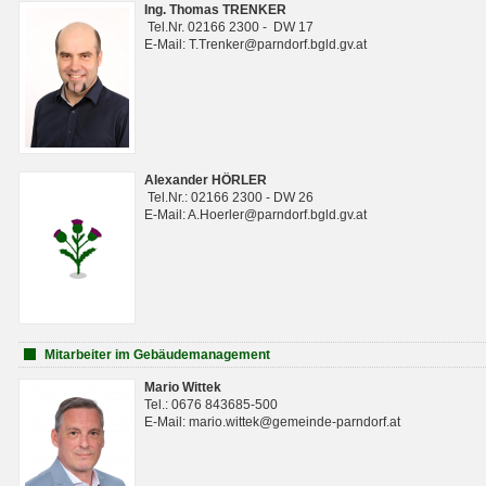
Ing. Thomas TRENKER
Tel.Nr. 02166 2300 - DW 17
E-Mail: T.Trenker@parndorf.bgld.gv.at
Alexander HÖRLER
Tel.Nr.: 02166 2300 - DW 26
E-Mail: A.Hoerler@parndorf.bgld.gv.at
Mitarbeiter im Gebäudemanagement
Mario Wittek
Tel.: 0676 843685-500
E-Mail: mario.wittek@gemeinde-parndorf.at