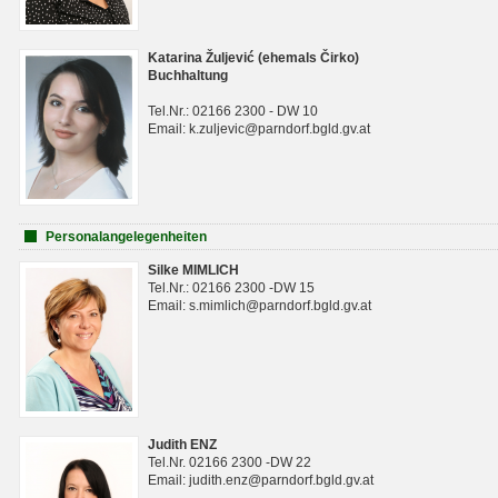
Katarina Žuljević (ehemals Čirko)
Buchhaltung
Tel.Nr.: 02166 2300 - DW 10
Email: k.zuljevic@parndorf.bgld.gv.at
Personalangelegenheiten
Silke MIMLICH
Tel.Nr.: 02166 2300 -DW 15
Email: s.mimlich@parndorf.bgld.gv.at
Judith ENZ
Tel.Nr. 02166 2300 -DW 22
Email: judith.enz@parndorf.bgld.gv.at