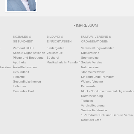
IMPRESSUM
SOZIALES &
BILDUNG &
KULTUR, VEREINE &
GESUNDHEIT
EINRICHTUNGEN
ORGANISATIONEN
s
Parndorf GEHT
Kindergärten
Veranstaltungskalender
Soziale Organisationen
Volksschule
Kulturvereine
Pflege und Betreuung
Bücherei
Sportvereine
Apotheke
Musikschule in Parndorf
Soziale Vereine
ivitäten
Ärzte/Hebammen
Naturvereine
Gesundheit
"das Wurzelwerk"
Tierärzte
Kinderfreunde Parndorf
Gesundheitsthemen
Weitere Vereine
Leihomas
Feuerwehr
Gesundes Dorf
NGO - Non-Governmental Organisatio
Dorferneuerung
Tierheim
Vereinsförderung
Service für Vereine
1.Parndorfer Grill- und Genuss Verein
Markt der Erde