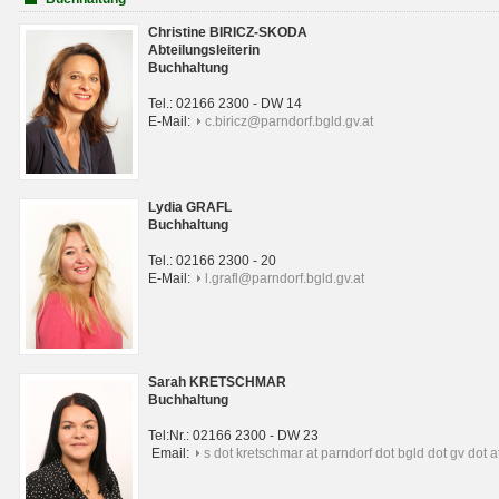
Christine BIRICZ-SKODA
Abteilungsleiterin
Buchhaltung
Tel.: 02166 2300 - DW 14
E-Mail:
c.biricz@parndorf.bgld.gv.at
Lydia GRAFL
Buchhaltung
Tel.: 02166 2300 - 20
E-Mail:
l.grafl@parndorf.bgld.gv.at
Sarah KRETSCHMAR
Buchhaltung
Tel:Nr.: 02166 2300 - DW 23
Email:
s dot kretschmar at parndorf dot bgld dot gv dot a