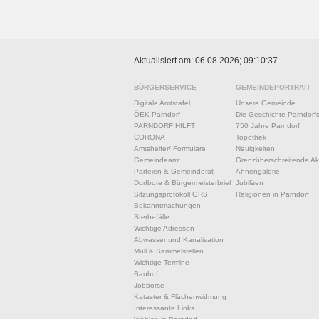
Aktualisiert am: 06.08.2026; 09:10:37
BÜRGERSERVICE
GEMEINDEPORTRAIT
Digitale Amtstafel
Unsere Gemeinde
ÖEK Parndorf
Die Geschichte Parndorf
PARNDORF HILFT
750 Jahre Parndorf
CORONA
Topothek
Amtshelfer/ Formulare
Neuigkeiten
Gemeindeamt
Grenzüberschreitende Akt
Parteien & Gemeinderat
Ahnengalerie
Dorfbote & Bürgermeisterbrief
Jubiläen
Sitzungsprotokoll GRS
Religionen in Parndorf
Bekanntmachungen
Sterbefälle
Wichtige Adressen
Abwasser und Kanalisation
Müll & Sammelstellen
Wichtige Termine
Bauhof
Jobbörse
Kataster & Flächenwidmung
Interessante Links