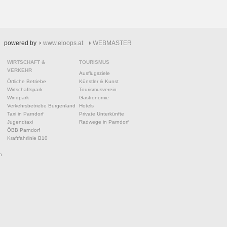
powered by
www.eloops.at
WEBMASTER
WIRTSCHAFT &
TOURISMUS
VERKEHR
Ausflugsziele
Örtliche Betriebe
Künstler & Kunst
Wirtschaftspark
Tourismusverein
Windpark
Gastronomie
Verkehrsbetriebe Burgenland
Hotels
Taxi in Parndorf
Private Unterkünfte
Jugendtaxi
Radwege in Parndorf
ÖBB Parndorf
Kraftfahrlinie B10
n