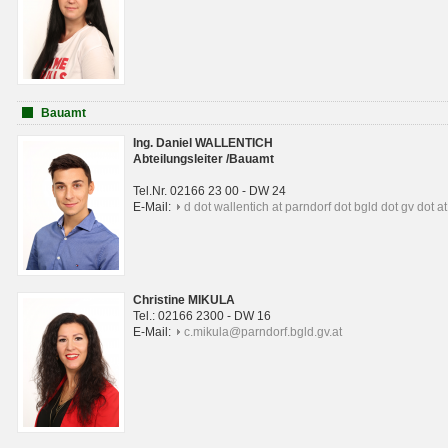
Bauamt
Ing. Daniel WALLENTICH
Abteilungsleiter /Bauamt
Tel.Nr. 02166 23 00 - DW 24
E-Mail:
d dot wallentich at parndorf dot bgld dot gv dot at
Christine MIKULA
Tel.: 02166 2300 - DW 16
E-Mail:
c.mikula@parndorf.bgld.gv.at