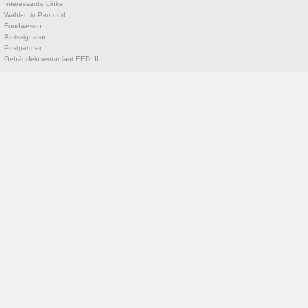
Interessante Links
Wahlen in Parndorf
Fundwesen
Amtssignatur
Postpartner
Gebäudeinventar laut EED III