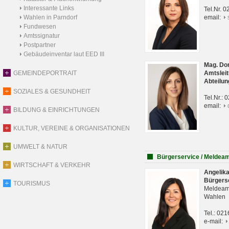
Interessante Links
Tel.Nr. 
Wahlen in Parndorf
email:
Fundwesen
Amtssignatur
Postpartner
Gebäudeinventar laut EED III
Mag. Do
GEMEINDEPORTRAIT
Amtsleit
Abteilun
SOZIALES & GESUNDHEIT
Tel.Nr.:
email:
BILDUNG & EINRICHTUNGEN
KULTUR, VEREINE & ORGANISATIONEN
UMWELT & NATUR
Bürgerservice / Meldea
WIRTSCHAFT & VERKEHR
Angelik
Bürgers
TOURISMUS
Meldeam
Wahlen
Tel.: 02
e-mail: