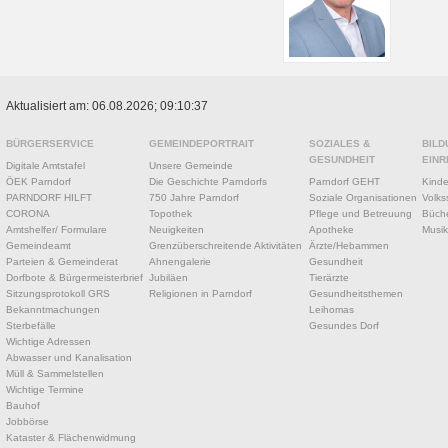
Aktualisiert am: 06.08.2026; 09:10:37
BÜRGERSERVICE
GEMEINDEPORTRAIT
SOZIALES &
BILD
GESUNDHEIT
EINR
Digitale Amtstafel
Unsere Gemeinde
ÖEK Parndorf
Die Geschichte Parndorfs
Parndorf GEHT
Kinde
PARNDORF HILFT
750 Jahre Parndorf
Soziale Organisationen
Volks
CORONA
Topothek
Pflege und Betreuung
Büche
Amtshelfer/ Formulare
Neuigkeiten
Apotheke
Musik
Gemeindeamt
Grenzüberschreitende Aktivitäten
Ärzte/Hebammen
Parteien & Gemeinderat
Ahnengalerie
Gesundheit
Dorfbote & Bürgermeisterbrief
Jubiläen
Tierärzte
Sitzungsprotokoll GRS
Religionen in Parndorf
Gesundheitsthemen
Bekanntmachungen
Leihomas
Sterbefälle
Gesundes Dorf
Wichtige Adressen
Abwasser und Kanalisation
Müll & Sammelstellen
Wichtige Termine
Bauhof
Jobbörse
Kataster & Flächenwidmung