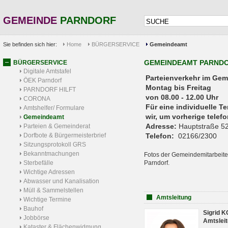
GEMEINDE
PARNDORF
Sie befinden sich hier:
Home
BÜRGERSERVICE
Gemeindeamt
GEMEINDEAMT PARND
BÜRGERSERVICE
Digitale Amtstafel
Parteienverkehr 
ÖEK Parndorf
Montag bis Freitag
PARNDORF HILFT
von 08.00 - 12.00 Uhr
CORONA
Für eine individuelle T
Amtshelfer/ Formulare
wir, um vorherige tele
Gemeindeamt
Adresse:
Hauptstraße 52
Parteien & Gemeinderat
Dorfbote & Bürgermeisterbrief
Telefon:
02166/2300
Sitzungsprotokoll GRS
Bekanntmachungen
Fotos der Gemeindemitarbeite
Sterbefälle
Parndorf.
Wichtige Adressen
Abwasser und Kanalisation
Müll & Sammelstellen
Amtsleitung
Wichtige Termine
Bauhof
Sigrid 
Jobbörse
Amtsleit
Kataster & Flächenwidmung