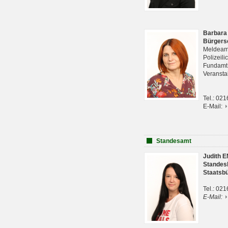
Barbara
Bürgers
Meldeam
Polizeil
Fundam
Veranst
Tel.: 02
E-Mail:
Standesamt
Judith 
Standes
Staatsb
Tel.: 02
E-Mail: