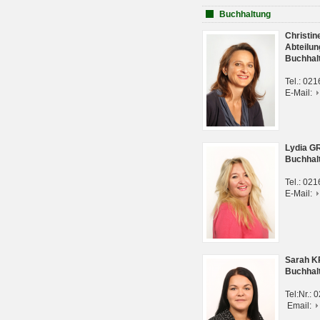
Buchhaltung
Christi
Abteilun
Buchhal
Tel.: 02
E-Mail:
Lydia G
Buchhal
Tel.: 02
E-Mail:
Sarah 
Buchhal
Tel:Nr.:
Email: