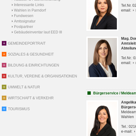
Interessante Links
Tel.Nr. 
Wahlen in Parndorf
email:
Fundwesen
Amtssignatur
Postpartner
Gebäudeinventar laut EED III
Mag. Do
GEMEINDEPORTRAIT
Amtsleit
Abteilun
SOZIALES & GESUNDHEIT
Tel.Nr.:
email:
BILDUNG & EINRICHTUNGEN
KULTUR, VEREINE & ORGANISATIONEN
UMWELT & NATUR
Bürgerservice / Meldea
WIRTSCHAFT & VERKEHR
Angelik
Bürgers
TOURISMUS
Meldeam
Wahlen
Tel.: 02
e-mail: