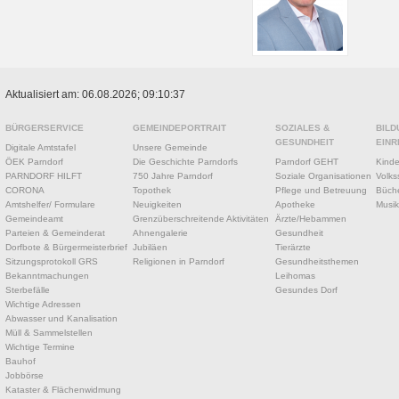
Aktualisiert am: 06.08.2026; 09:10:37
BÜRGERSERVICE
GEMEINDEPORTRAIT
SOZIALES &
BILD
GESUNDHEIT
EINR
Digitale Amtstafel
Unsere Gemeinde
ÖEK Parndorf
Die Geschichte Parndorfs
Parndorf GEHT
Kinde
PARNDORF HILFT
750 Jahre Parndorf
Soziale Organisationen
Volks
CORONA
Topothek
Pflege und Betreuung
Büche
Amtshelfer/ Formulare
Neuigkeiten
Apotheke
Musik
Gemeindeamt
Grenzüberschreitende Aktivitäten
Ärzte/Hebammen
Parteien & Gemeinderat
Ahnengalerie
Gesundheit
Dorfbote & Bürgermeisterbrief
Jubiläen
Tierärzte
Sitzungsprotokoll GRS
Religionen in Parndorf
Gesundheitsthemen
Bekanntmachungen
Leihomas
Sterbefälle
Gesundes Dorf
Wichtige Adressen
Abwasser und Kanalisation
Müll & Sammelstellen
Wichtige Termine
Bauhof
Jobbörse
Kataster & Flächenwidmung