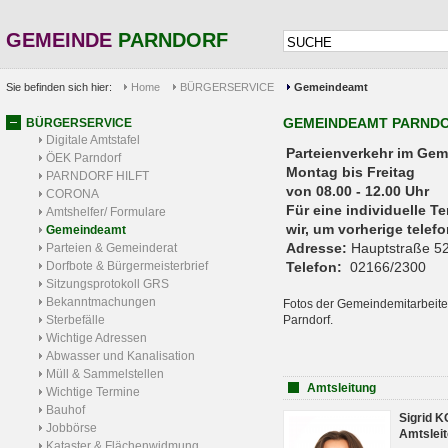
GEMEINDE
PARNDORF
Sie befinden sich hier:
Home
BÜRGERSERVICE
Gemeindeamt
GEMEINDEAMT PARND
BÜRGERSERVICE
Digitale Amtstafel
Parteienverkehr 
ÖEK Parndorf
Montag bis Freitag
PARNDORF HILFT
von 08.00 - 12.00 Uhr
CORONA
Für eine individuelle T
Amtshelfer/ Formulare
wir, um vorherige tele
Gemeindeamt
Adresse:
Hauptstraße 52
Parteien & Gemeinderat
Dorfbote & Bürgermeisterbrief
Telefon:
02166/2300
Sitzungsprotokoll GRS
Bekanntmachungen
Fotos der Gemeindemitarbeite
Sterbefälle
Parndorf.
Wichtige Adressen
Abwasser und Kanalisation
Müll & Sammelstellen
Amtsleitung
Wichtige Termine
Bauhof
Sigrid 
Jobbörse
Amtsleit
Kataster & Flächenwidmung