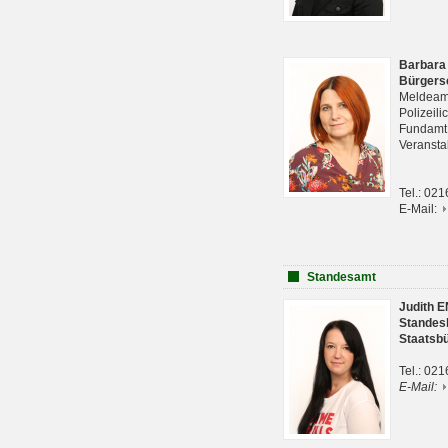
Barbara
Bürgers
Meldeam
Polizeil
Fundam
Veranst
Tel.: 02
E-Mail:
Standesamt
Judith 
Standes
Staatsb
Tel.: 02
E-Mail: