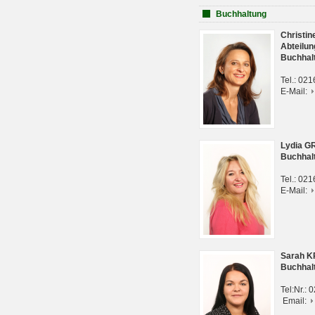
Buchhaltung
Christi
Abteilun
Buchhal
Tel.: 02
E-Mail:
Lydia G
Buchhal
Tel.: 02
E-Mail:
Sarah 
Buchhal
Tel:Nr.:
Email: