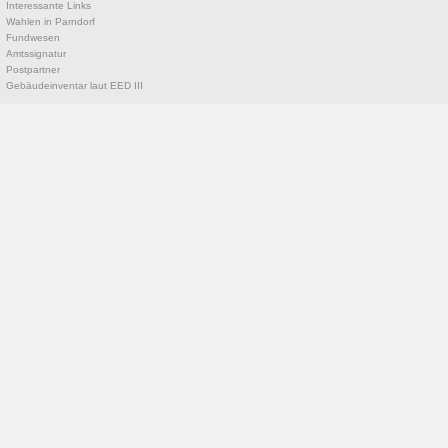
Interessante Links
Wahlen in Parndorf
Fundwesen
Amtssignatur
Postpartner
Gebäudeinventar laut EED III