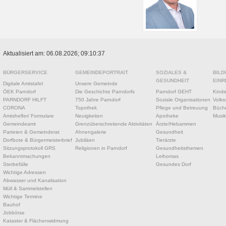
Aktualisiert am: 06.08.2026; 09:10:37
BÜRGERSERVICE
GEMEINDEPORTRAIT
SOZIALES &
BILD
GESUNDHEIT
EINR
Digitale Amtstafel
Unsere Gemeinde
ÖEK Parndorf
Die Geschichte Parndorfs
Parndorf GEHT
Kinde
PARNDORF HILFT
750 Jahre Parndorf
Soziale Organisationen
Volks
CORONA
Topothek
Pflege und Betreuung
Büche
Amtshelfer/ Formulare
Neuigkeiten
Apotheke
Musik
Gemeindeamt
Grenzüberschreitende Aktivitäten
Ärzte/Hebammen
Parteien & Gemeinderat
Ahnengalerie
Gesundheit
Dorfbote & Bürgermeisterbrief
Jubiläen
Tierärzte
Sitzungsprotokoll GRS
Religionen in Parndorf
Gesundheitsthemen
Bekanntmachungen
Leihomas
Sterbefälle
Gesundes Dorf
Wichtige Adressen
Abwasser und Kanalisation
Müll & Sammelstellen
Wichtige Termine
Bauhof
Jobbörse
Kataster & Flächenwidmung