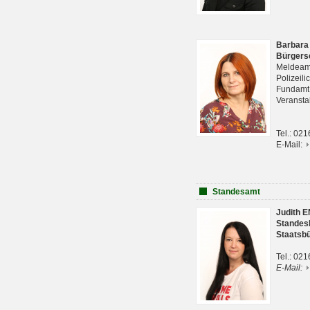
Barbara
Bürgers
Meldeam
Polizeil
Fundam
Veranst
Tel.: 02
E-Mail:
Standesamt
Judith 
Standes
Staatsb
Tel.: 02
E-Mail: