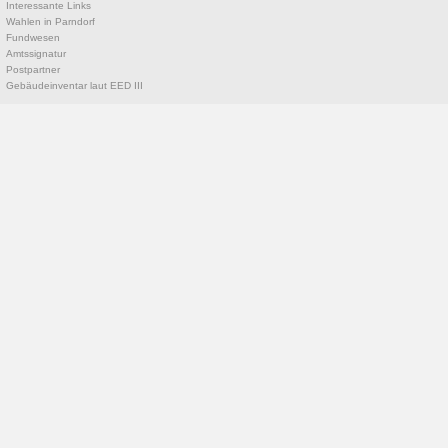
Interessante Links
Wahlen in Parndorf
Fundwesen
Amtssignatur
Postpartner
Gebäudeinventar laut EED III