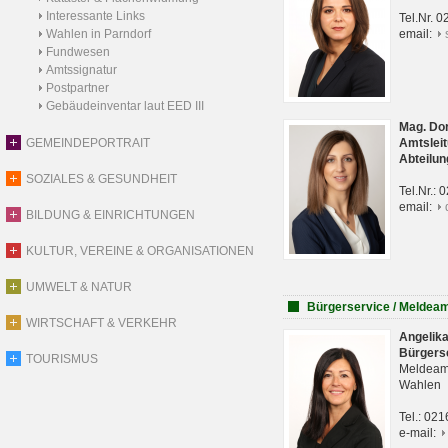
Interessante Links
Tel.Nr. 
Wahlen in Parndorf
email:
Fundwesen
Amtssignatur
Postpartner
Gebäudeinventar laut EED III
Mag. Do
GEMEINDEPORTRAIT
Amtsleit
Abteilun
SOZIALES & GESUNDHEIT
Tel.Nr.:
email:
BILDUNG & EINRICHTUNGEN
KULTUR, VEREINE & ORGANISATIONEN
UMWELT & NATUR
Bürgerservice / Meldea
WIRTSCHAFT & VERKEHR
Angelik
Bürgers
TOURISMUS
Meldeam
Wahlen
Tel.: 02
e-mail: