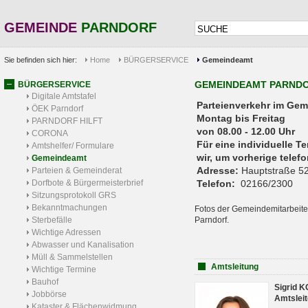
GEMEINDE
PARNDORF
Sie befinden sich hier:
Home
BÜRGERSERVICE
Gemeindeamt
GEMEINDEAMT PARND
BÜRGERSERVICE
Digitale Amtstafel
Parteienverkehr 
ÖEK Parndorf
Montag bis Freitag
PARNDORF HILFT
von 08.00 - 12.00 Uhr
CORONA
Für eine individuelle T
Amtshelfer/ Formulare
wir, um vorherige tele
Gemeindeamt
Adresse:
Hauptstraße 52
Parteien & Gemeinderat
Dorfbote & Bürgermeisterbrief
Telefon:
02166/2300
Sitzungsprotokoll GRS
Bekanntmachungen
Fotos der Gemeindemitarbeite
Sterbefälle
Parndorf.
Wichtige Adressen
Abwasser und Kanalisation
Müll & Sammelstellen
Amtsleitung
Wichtige Termine
Bauhof
Sigrid 
Jobbörse
Amtsleit
Kataster & Flächenwidmung