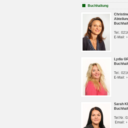
Buchhaltung
Christi
Abteilun
Buchhal
Tel.: 02
E-Mail:
Lydia G
Buchhal
Tel.: 02
E-Mail:
Sarah 
Buchhal
Tel:Nr.:
Email: