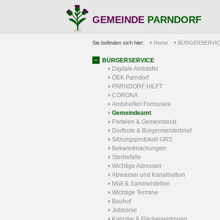
GEMEINDE
PARNDORF
Sie befinden sich hier:
Home
BÜRGERSERVI
BÜRGERSERVICE
Digitale Amtstafel
ÖEK Parndorf
PARNDORF HILFT
CORONA
Amtshelfer/ Formulare
Gemeindeamt
Parteien & Gemeinderat
Dorfbote & Bürgermeisterbrief
Sitzungsprotokoll GRS
Bekanntmachungen
Sterbefälle
Wichtige Adressen
Abwasser und Kanalisation
Müll & Sammelstellen
Wichtige Termine
Bauhof
Jobbörse
Kataster & Flächenwidmung