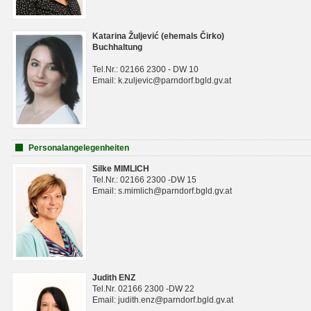
Katarina Žuljević (ehemals Čirko)
Buchhaltung
Tel.Nr.: 02166 2300 - DW 10
Email: k.zuljevic@parndorf.bgld.gv.at
Personalangelegenheiten
Silke MIMLICH
Tel.Nr.: 02166 2300 -DW 15
Email: s.mimlich@parndorf.bgld.gv.at
Judith ENZ
Tel.Nr. 02166 2300 -DW 22
Email: judith.enz@parndorf.bgld.gv.at