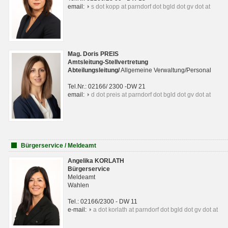
email:
s dot kopp at parndorf dot bgld dot gv dot at
Mag. Doris PREIS
Amtsleitung-Stellvertretung
Abteilungsleitun
g
/
Allgemeine Verwaltung/Personal
Tel.Nr.: 02166/ 2300 -DW 21
email:
d dot preis at parndorf dot bgld dot gv dot at
Bürgerservice / Meldeamt
Angelika KORLATH
Bürgerservice
Meldeamt
Wahlen
Tel.: 02166/2300 - DW 11
e-mail:
a dot korlath at parndorf dot bgld dot gv dot at