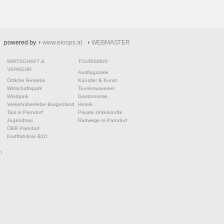
powered by
www.eloops.at
WEBMASTER
WIRTSCHAFT &
TOURISMUS
VERKEHR
Ausflugsziele
Örtliche Betriebe
Künstler & Kunst
Wirtschaftspark
Tourismusverein
Windpark
Gastronomie
Verkehrsbetriebe Burgenland
Hotels
Taxi in Parndorf
Private Unterkünfte
Jugendtaxi
Radwege in Parndorf
ÖBB Parndorf
Kraftfahrlinie B10
n