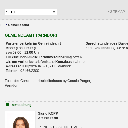
SITEMAP
CE
Gemeindeamt
GEMEINDEAMT PARNDORF
Parteienverkehr im Gemeindeamt
Sprechstunden des Bürge
Montag bis Freitag
nach Vereinbarung: 0676
von 08.00 - 12.00 Uhr
Für eine individuelle Terminvereinbarung bitten
wir, um vorherige telefonische Kontaktaufnahme
Adresse:
Hauptstraße 52a, 7111 Parndorf
Telefon:
02166/2300
Fotos der GemeindemitarbeiterInnen by Connie Perger,
Parndorf.
Amtsleitung
Sigrid KOPP
Amtsleiterin
Tel.Nr. 02166/23 00 - DW 13