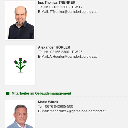
Ing. Thomas TRENKER
Tel.Nr. 02166 2300 - DW 17
E-Mail: T.Trenker@parndorf.bgld.gv.at
Alexander HÖRLER
Tel.Nr.: 02166 2300 - DW 26
E-Mail: A.Hoerler@parndorf.bgld.gv.at
Mitarbeiter im Gebäudemanagement
Mario Wittek
Tel.: 0676 843685-500
E-Mail: mario.wittek@gemeinde-parndorf.at