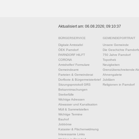
Aktualisiert am: 06.08.2026; 09:10:37
BÜRGERSERVICE
GEMEINDEPORTRAIT
Digitale Amtstafel
Unsere Gemeinde
ÖEK Parndorf
Die Geschichte Parndorf
PARNDORF HILFT
750 Jahre Parndorf
CORONA
Topothek
Amtshelfer/ Formulare
Neuigkeiten
Gemeindeamt
Grenzüberschreitende Akt
Parteien & Gemeinderat
Ahnengalerie
Dorfbote & Bürgermeisterbrief
Jubiläen
Sitzungsprotokoll GRS
Religionen in Parndorf
Bekanntmachungen
Sterbefälle
Wichtige Adressen
Abwasser und Kanalisation
Müll & Sammelstellen
Wichtige Termine
Bauhof
Jobbörse
Kataster & Flächenwidmung
Interessante Links