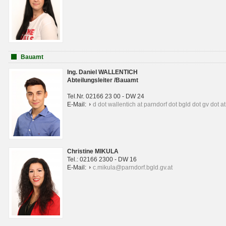
Bauamt
Ing. Daniel WALLENTICH
Abteilungsleiter /Bauamt
Tel.Nr. 02166 23 00 - DW 24
E-Mail:
d dot wallentich at parndorf dot bgld dot gv dot at
Christine MIKULA
Tel.: 02166 2300 - DW 16
E-Mail:
c.mikula@parndorf.bgld.gv.at