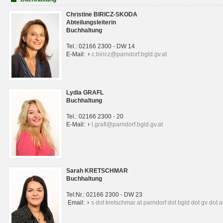
Christine BIRICZ-SKODA
Abteilungsleiterin
Buchhaltung
Tel.: 02166 2300 - DW 14
E-Mail:
c.biricz@parndorf.bgld.gv.at
Lydia GRAFL
Buchhaltung
Tel.: 02166 2300 - 20
E-Mail:
l.grafl@parndorf.bgld.gv.at
Sarah KRETSCHMAR
Buchhaltung
Tel:Nr.: 02166 2300 - DW 23
Email:
s dot kretschmar at parndorf dot bgld dot gv dot a