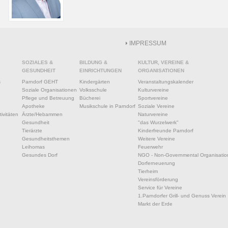
IMPRESSUM
SOZIALES &
BILDUNG &
KULTUR, VEREINE &
GESUNDHEIT
EINRICHTUNGEN
ORGANISATIONEN
s
Parndorf GEHT
Kindergärten
Veranstaltungskalender
Soziale Organisationen
Volksschule
Kulturvereine
Pflege und Betreuung
Bücherei
Sportvereine
Apotheke
Musikschule in Parndorf
Soziale Vereine
ivitäten
Ärzte/Hebammen
Naturvereine
Gesundheit
"das Wurzelwerk"
Tierärzte
Kinderfreunde Parndorf
Gesundheitsthemen
Weitere Vereine
Leihomas
Feuerwehr
Gesundes Dorf
NGO - Non-Governmental Organisatio
Dorferneuerung
Tierheim
Vereinsförderung
Service für Vereine
1.Parndorfer Grill- und Genuss Verein
Markt der Erde