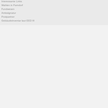
Interessante Links
Wahlen in Parndorf
Fundwesen
Amtssignatur
Postpartner
Gebäudeinventar laut EED III