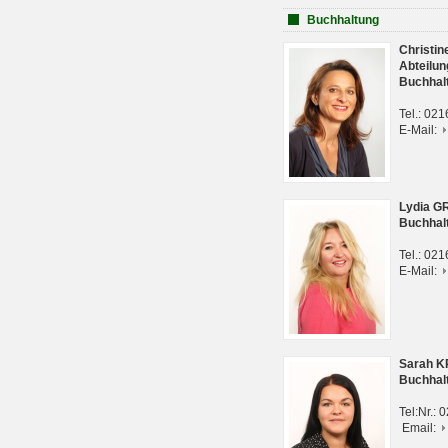
Buchhaltung
Christi
Abteilun
Buchhal
Tel.: 02
E-Mail:
Lydia G
Buchhal
Tel.: 02
E-Mail:
Sarah 
Buchhal
Tel:Nr.:
Email: