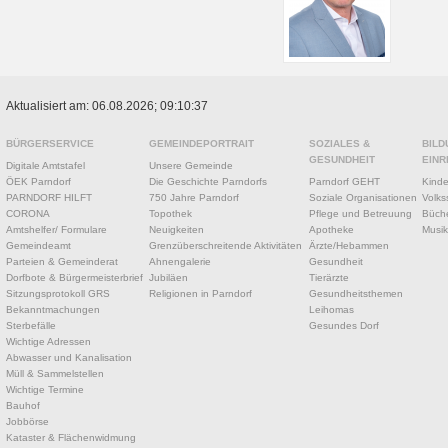
Aktualisiert am: 06.08.2026; 09:10:37
BÜRGERSERVICE
GEMEINDEPORTRAIT
SOZIALES &
BILD
GESUNDHEIT
EINR
Digitale Amtstafel
Unsere Gemeinde
ÖEK Parndorf
Die Geschichte Parndorfs
Parndorf GEHT
Kinde
PARNDORF HILFT
750 Jahre Parndorf
Soziale Organisationen
Volks
CORONA
Topothek
Pflege und Betreuung
Büche
Amtshelfer/ Formulare
Neuigkeiten
Apotheke
Musik
Gemeindeamt
Grenzüberschreitende Aktivitäten
Ärzte/Hebammen
Parteien & Gemeinderat
Ahnengalerie
Gesundheit
Dorfbote & Bürgermeisterbrief
Jubiläen
Tierärzte
Sitzungsprotokoll GRS
Religionen in Parndorf
Gesundheitsthemen
Bekanntmachungen
Leihomas
Sterbefälle
Gesundes Dorf
Wichtige Adressen
Abwasser und Kanalisation
Müll & Sammelstellen
Wichtige Termine
Bauhof
Jobbörse
Kataster & Flächenwidmung