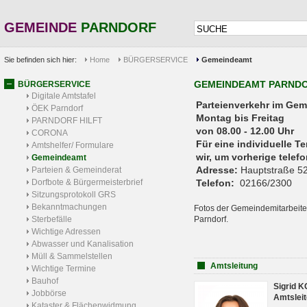
GEMEINDE
PARNDORF
Sie befinden sich hier:
Home
BÜRGERSERVICE
Gemeindeamt
GEMEINDEAMT PARND
BÜRGERSERVICE
Digitale Amtstafel
Parteienverkehr 
ÖEK Parndorf
Montag bis Freitag
PARNDORF HILFT
von 08.00 - 12.00 Uhr
CORONA
Für eine individuelle T
Amtshelfer/ Formulare
wir, um vorherige tele
Gemeindeamt
Adresse:
Hauptstraße 52
Parteien & Gemeinderat
Dorfbote & Bürgermeisterbrief
Telefon:
02166/2300
Sitzungsprotokoll GRS
Bekanntmachungen
Fotos der Gemeindemitarbeite
Sterbefälle
Parndorf.
Wichtige Adressen
Abwasser und Kanalisation
Müll & Sammelstellen
Amtsleitung
Wichtige Termine
Bauhof
Sigrid 
Jobbörse
Amtsleit
Kataster & Flächenwidmung