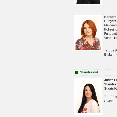
Barbara
Bürgers
Meldeam
Polizeil
Fundam
Veranst
Tel.: 02
E-Mail:
Standesamt
Judith 
Standes
Staatsb
Tel.: 02
E-Mail: