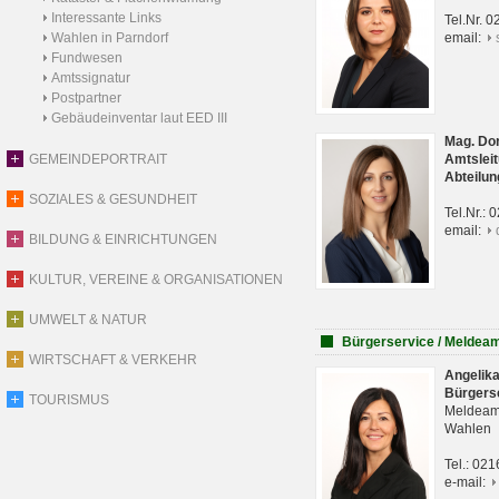
Interessante Links
Tel.Nr. 
Wahlen in Parndorf
email:
Fundwesen
Amtssignatur
Postpartner
Gebäudeinventar laut EED III
Mag. Do
GEMEINDEPORTRAIT
Amtsleit
Abteilun
SOZIALES & GESUNDHEIT
Tel.Nr.:
email:
BILDUNG & EINRICHTUNGEN
KULTUR, VEREINE & ORGANISATIONEN
UMWELT & NATUR
Bürgerservice / Meldea
WIRTSCHAFT & VERKEHR
Angelik
Bürgers
TOURISMUS
Meldeam
Wahlen
Tel.: 02
e-mail: