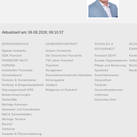
Aktualisiert am: 06.08.2026; 09:10:37
BÜRGERSERVICE
GEMEINDEPORTRAIT
SOZIALES &
BILD
GESUNDHEIT
EINR
Digitale Amtstafel
Unsere Gemeinde
ÖEK Parndorf
Die Geschichte Parndorfs
Parndorf GEHT
Kinde
PARNDORF HILFT
750 Jahre Parndorf
Soziale Organisationen
Volks
CORONA
Topothek
Pflege und Betreuung
Büche
Amtshelfer/ Formulare
Neuigkeiten
Apotheke
Musik
Gemeindeamt
Grenzüberschreitende Aktivitäten
Ärzte/Hebammen
Parteien & Gemeinderat
Ahnengalerie
Gesundheit
Dorfbote & Bürgermeisterbrief
Jubiläen
Tierärzte
Sitzungsprotokoll GRS
Religionen in Parndorf
Gesundheitsthemen
Bekanntmachungen
Leihomas
Sterbefälle
Gesundes Dorf
Wichtige Adressen
Abwasser und Kanalisation
Müll & Sammelstellen
Wichtige Termine
Bauhof
Jobbörse
Kataster & Flächenwidmung