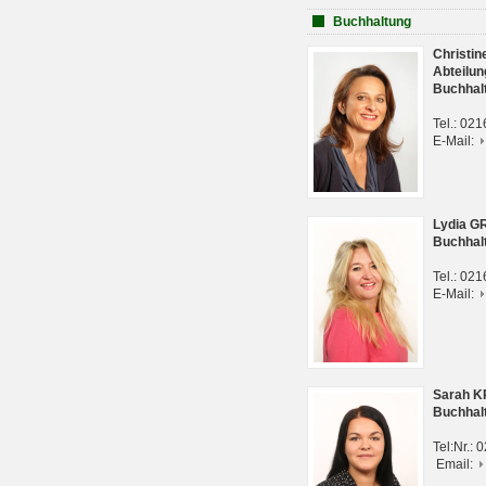
Buchhaltung
Christi
Abteilun
Buchhal
Tel.: 02
E-Mail:
Lydia G
Buchhal
Tel.: 02
E-Mail:
Sarah 
Buchhal
Tel:Nr.:
Email: