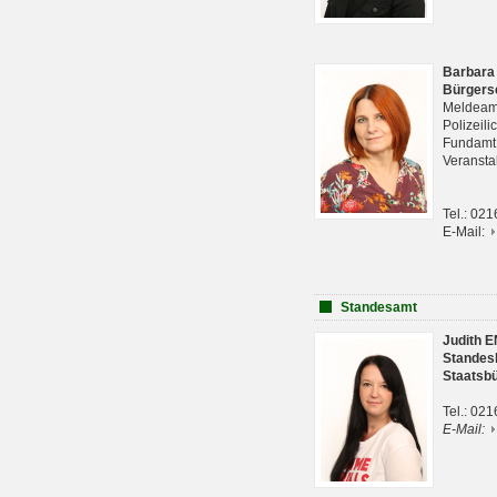
Barbara
Bürgers
Meldeam
Polizeil
Fundam
Veranst
Tel.: 02
E-Mail:
Standesamt
Judith 
Standes
Staatsb
Tel.: 02
E-Mail: