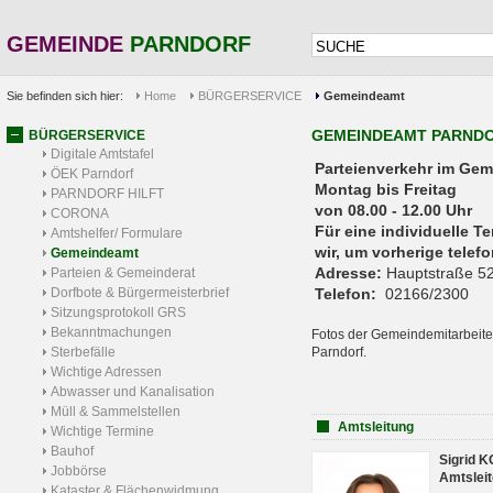
GEMEINDE
PARNDORF
Sie befinden sich hier:
Home
BÜRGERSERVICE
Gemeindeamt
GEMEINDEAMT PARND
BÜRGERSERVICE
Digitale Amtstafel
Parteienverkehr 
ÖEK Parndorf
Montag bis Freitag
PARNDORF HILFT
von 08.00 - 12.00 Uhr
CORONA
Für eine individuelle T
Amtshelfer/ Formulare
wir, um vorherige tele
Gemeindeamt
Adresse:
Hauptstraße 52
Parteien & Gemeinderat
Dorfbote & Bürgermeisterbrief
Telefon:
02166/2300
Sitzungsprotokoll GRS
Bekanntmachungen
Fotos der Gemeindemitarbeite
Sterbefälle
Parndorf.
Wichtige Adressen
Abwasser und Kanalisation
Müll & Sammelstellen
Amtsleitung
Wichtige Termine
Bauhof
Sigrid 
Jobbörse
Amtsleit
Kataster & Flächenwidmung