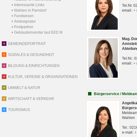
Interessante Links
Tel.Nr. 
Wahlen in Parndorf
email:
Fundwesen
Amtssignatur
Postpartner
Gebäudeinventar laut EED III
Mag. Do
GEMEINDEPORTRAIT
Amtsleit
Abteilun
SOZIALES & GESUNDHEIT
Tel.Nr.:
email:
BILDUNG & EINRICHTUNGEN
KULTUR, VEREINE & ORGANISATIONEN
UMWELT & NATUR
Bürgerservice / Meldea
WIRTSCHAFT & VERKEHR
Angelik
Bürgers
TOURISMUS
Meldeam
Wahlen
Tel.: 02
e-mail: