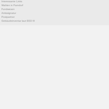
Interessante Links
Wahlen in Parndorf
Fundwesen
Amtssignatur
Postpartner
Gebäudeinventar laut EED III