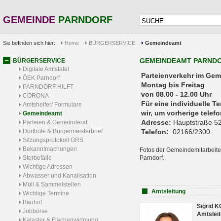
GEMEINDE
PARNDORF
Sie befinden sich hier:
Home
BÜRGERSERVICE
Gemeindeamt
GEMEINDEAMT PARND
BÜRGERSERVICE
Digitale Amtstafel
Parteienverkehr 
ÖEK Parndorf
Montag bis Freitag
PARNDORF HILFT
von 08.00 - 12.00 Uhr
CORONA
Für eine individuelle T
Amtshelfer/ Formulare
wir, um vorherige tele
Gemeindeamt
Adresse:
Hauptstraße 52
Parteien & Gemeinderat
Dorfbote & Bürgermeisterbrief
Telefon:
02166/2300
Sitzungsprotokoll GRS
Bekanntmachungen
Fotos der Gemeindemitarbeite
Sterbefälle
Parndorf.
Wichtige Adressen
Abwasser und Kanalisation
Müll & Sammelstellen
Amtsleitung
Wichtige Termine
Bauhof
Sigrid 
Jobbörse
Amtsleit
Kataster & Flächenwidmung