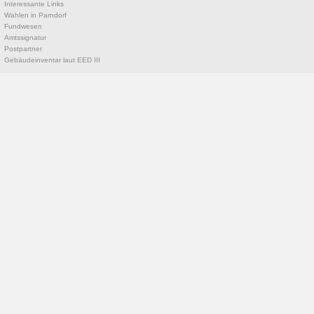
Interessante Links
Wahlen in Parndorf
Fundwesen
Amtssignatur
Postpartner
Gebäudeinventar laut EED III