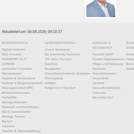
Aktualisiert am: 06.08.2026; 09:10:37
BÜRGERSERVICE
GEMEINDEPORTRAIT
SOZIALES &
BILD
GESUNDHEIT
EINR
Digitale Amtstafel
Unsere Gemeinde
ÖEK Parndorf
Die Geschichte Parndorfs
Parndorf GEHT
Kinde
PARNDORF HILFT
750 Jahre Parndorf
Soziale Organisationen
Volks
CORONA
Topothek
Pflege und Betreuung
Büche
Amtshelfer/ Formulare
Neuigkeiten
Apotheke
Musik
Gemeindeamt
Grenzüberschreitende Aktivitäten
Ärzte/Hebammen
Parteien & Gemeinderat
Ahnengalerie
Gesundheit
Dorfbote & Bürgermeisterbrief
Jubiläen
Tierärzte
Sitzungsprotokoll GRS
Religionen in Parndorf
Gesundheitsthemen
Bekanntmachungen
Leihomas
Sterbefälle
Gesundes Dorf
Wichtige Adressen
Abwasser und Kanalisation
Müll & Sammelstellen
Wichtige Termine
Bauhof
Jobbörse
Kataster & Flächenwidmung