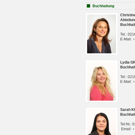
Buchhaltung
Christi
Abteilun
Buchhal
Tel.: 02
E-Mail:
Lydia G
Buchhal
Tel.: 02
E-Mail:
Sarah 
Buchhal
Tel:Nr.:
Email: