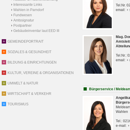
Interessante Links
Tel.Nr. 
Wahlen in Parndorf
email:
Fundwesen
Amtssignatur
Postpartner
Gebäudeinventar laut EED III
Mag. Do
GEMEINDEPORTRAIT
Amtsleit
Abteilun
SOZIALES & GESUNDHEIT
Tel.Nr.:
email:
BILDUNG & EINRICHTUNGEN
KULTUR, VEREINE & ORGANISATIONEN
UMWELT & NATUR
Bürgerservice / Meldea
WIRTSCHAFT & VERKEHR
Angelik
Bürgers
TOURISMUS
Meldeam
Wahlen
Tel.: 02
e-mail: