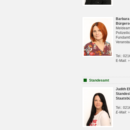
Barbara
Bürgers
Meldeam
Polizeil
Fundam
Veranst
Tel.: 02
E-Mail:
Standesamt
Judith 
Standes
Staatsb
Tel.: 02
E-Mail: