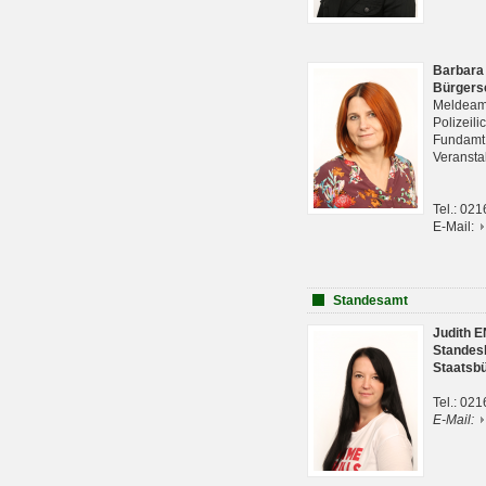
Barbara
Bürgers
Meldeam
Polizeil
Fundam
Veranst
Tel.: 02
E-Mail:
Standesamt
Judith 
Standes
Staatsb
Tel.: 02
E-Mail: