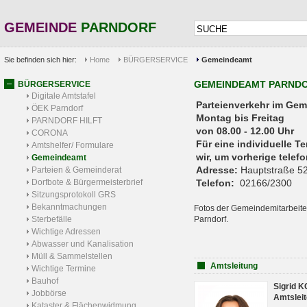
GEMEINDE
PARNDORF
Sie befinden sich hier:
Home
BÜRGERSERVICE
Gemeindeamt
GEMEINDEAMT PARND
BÜRGERSERVICE
Digitale Amtstafel
Parteienverkehr 
ÖEK Parndorf
Montag bis Freitag
PARNDORF HILFT
von 08.00 - 12.00 Uhr
CORONA
Für eine individuelle T
Amtshelfer/ Formulare
wir, um vorherige tele
Gemeindeamt
Adresse:
Hauptstraße 52
Parteien & Gemeinderat
Dorfbote & Bürgermeisterbrief
Telefon:
02166/2300
Sitzungsprotokoll GRS
Bekanntmachungen
Fotos der Gemeindemitarbeite
Sterbefälle
Parndorf.
Wichtige Adressen
Abwasser und Kanalisation
Müll & Sammelstellen
Amtsleitung
Wichtige Termine
Bauhof
Sigrid 
Jobbörse
Amtsleit
Kataster & Flächenwidmung