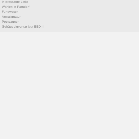
Interessante Links
Wahlen in Parndorf
Fundwesen
Amtssignatur
Postpartner
Gebäudeinventar laut EED III