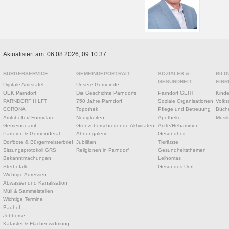
Aktualisiert am: 06.08.2026; 09:10:37
BÜRGERSERVICE
GEMEINDEPORTRAIT
SOZIALES &
BILD
GESUNDHEIT
EINR
Digitale Amtstafel
Unsere Gemeinde
ÖEK Parndorf
Die Geschichte Parndorfs
Parndorf GEHT
Kinde
PARNDORF HILFT
750 Jahre Parndorf
Soziale Organisationen
Volks
CORONA
Topothek
Pflege und Betreuung
Büche
Amtshelfer/ Formulare
Neuigkeiten
Apotheke
Musik
Gemeindeamt
Grenzüberschreitende Aktivitäten
Ärzte/Hebammen
Parteien & Gemeinderat
Ahnengalerie
Gesundheit
Dorfbote & Bürgermeisterbrief
Jubiläen
Tierärzte
Sitzungsprotokoll GRS
Religionen in Parndorf
Gesundheitsthemen
Bekanntmachungen
Leihomas
Sterbefälle
Gesundes Dorf
Wichtige Adressen
Abwasser und Kanalisation
Müll & Sammelstellen
Wichtige Termine
Bauhof
Jobbörse
Kataster & Flächenwidmung