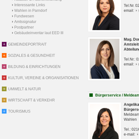
Interessante Links
Tel.Nr. 
Wahlen in Parndorf
email:
Fundwesen
Amtssignatur
Postpartner
Gebäudeinventar laut EED III
Mag. Do
GEMEINDEPORTRAIT
Amtsleit
Abteilun
SOZIALES & GESUNDHEIT
Tel.Nr.:
email:
BILDUNG & EINRICHTUNGEN
KULTUR, VEREINE & ORGANISATIONEN
UMWELT & NATUR
Bürgerservice / Meldea
WIRTSCHAFT & VERKEHR
Angelik
Bürgers
TOURISMUS
Meldeam
Wahlen
Tel.: 02
e-mail: