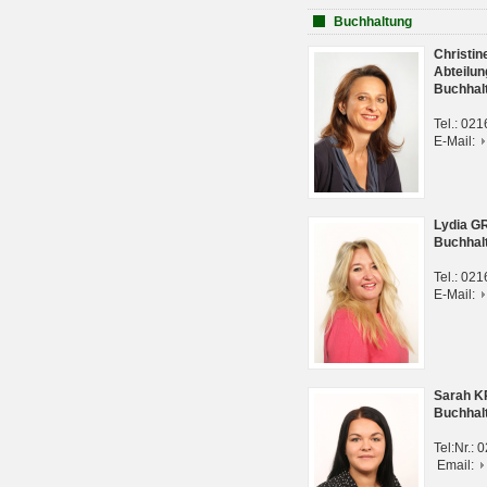
Buchhaltung
Christi
Abteilun
Buchhal
Tel.: 02
E-Mail:
Lydia G
Buchhal
Tel.: 02
E-Mail:
Sarah 
Buchhal
Tel:Nr.:
Email: