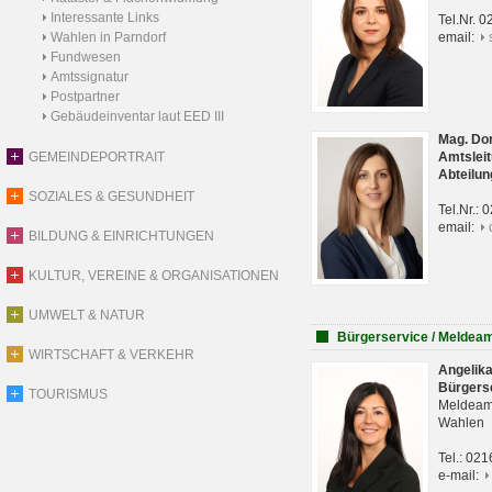
Interessante Links
Tel.Nr. 
Wahlen in Parndorf
email:
Fundwesen
Amtssignatur
Postpartner
Gebäudeinventar laut EED III
Mag. Do
GEMEINDEPORTRAIT
Amtsleit
Abteilun
SOZIALES & GESUNDHEIT
Tel.Nr.:
email:
BILDUNG & EINRICHTUNGEN
KULTUR, VEREINE & ORGANISATIONEN
UMWELT & NATUR
Bürgerservice / Meldea
WIRTSCHAFT & VERKEHR
Angelik
Bürgers
TOURISMUS
Meldeam
Wahlen
Tel.: 02
e-mail: