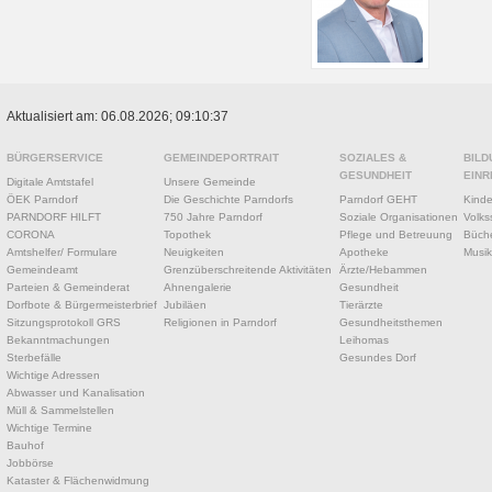
Aktualisiert am: 06.08.2026; 09:10:37
BÜRGERSERVICE
GEMEINDEPORTRAIT
SOZIALES &
BILD
GESUNDHEIT
EINR
Digitale Amtstafel
Unsere Gemeinde
ÖEK Parndorf
Die Geschichte Parndorfs
Parndorf GEHT
Kinde
PARNDORF HILFT
750 Jahre Parndorf
Soziale Organisationen
Volks
CORONA
Topothek
Pflege und Betreuung
Büche
Amtshelfer/ Formulare
Neuigkeiten
Apotheke
Musik
Gemeindeamt
Grenzüberschreitende Aktivitäten
Ärzte/Hebammen
Parteien & Gemeinderat
Ahnengalerie
Gesundheit
Dorfbote & Bürgermeisterbrief
Jubiläen
Tierärzte
Sitzungsprotokoll GRS
Religionen in Parndorf
Gesundheitsthemen
Bekanntmachungen
Leihomas
Sterbefälle
Gesundes Dorf
Wichtige Adressen
Abwasser und Kanalisation
Müll & Sammelstellen
Wichtige Termine
Bauhof
Jobbörse
Kataster & Flächenwidmung