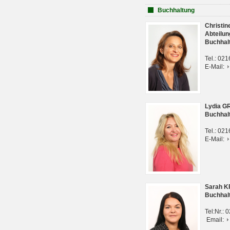
Buchhaltung
Christi
Abteilun
Buchhal
Tel.: 02
E-Mail:
Lydia G
Buchhal
Tel.: 02
E-Mail:
Sarah 
Buchhal
Tel:Nr.:
Email: