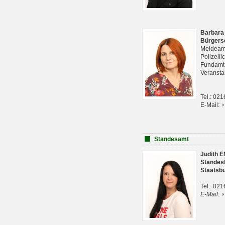
Barbara
Bürgers
Meldeam
Polizeil
Fundam
Veranst
Tel.: 02
E-Mail:
Standesamt
Judith 
Standes
Staatsb
Tel.: 02
E-Mail: