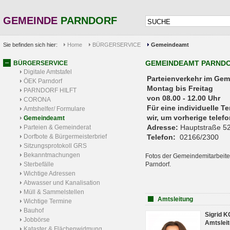
GEMEINDE
PARNDORF
Sie befinden sich hier:
Home
BÜRGERSERVICE
Gemeindeamt
GEMEINDEAMT PARND
BÜRGERSERVICE
Digitale Amtstafel
Parteienverkehr 
ÖEK Parndorf
Montag bis Freitag
PARNDORF HILFT
von 08.00 - 12.00 Uhr
CORONA
Für eine individuelle T
Amtshelfer/ Formulare
wir, um vorherige tele
Gemeindeamt
Adresse:
Hauptstraße 52
Parteien & Gemeinderat
Dorfbote & Bürgermeisterbrief
Telefon:
02166/2300
Sitzungsprotokoll GRS
Bekanntmachungen
Fotos der Gemeindemitarbeite
Sterbefälle
Parndorf.
Wichtige Adressen
Abwasser und Kanalisation
Müll & Sammelstellen
Amtsleitung
Wichtige Termine
Bauhof
Sigrid 
Jobbörse
Amtsleit
Kataster & Flächenwidmung