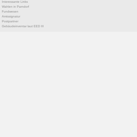
Interessante Links
Wahlen in Parndorf
Fundwesen
Amtssignatur
Postpartner
Gebäudeinventar laut EED III