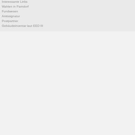
Interessante Links
Wahlen in Parndorf
Fundwesen
Amtssignatur
Postpartner
Gebäudeinventar laut EED III