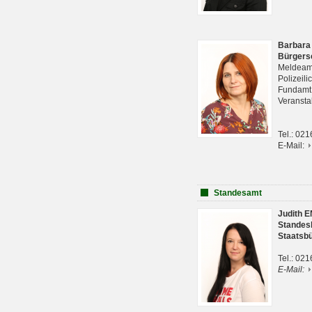
Barbara
Bürgers
Meldeam
Polizeil
Fundam
Veranst
Tel.: 02
E-Mail:
Standesamt
Judith 
Standes
Staatsb
Tel.: 02
E-Mail: