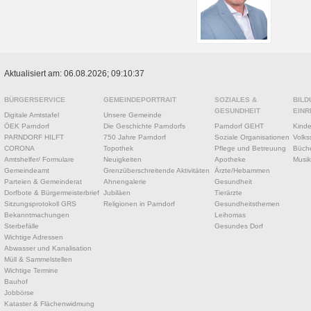
Aktualisiert am: 06.08.2026; 09:10:37
BÜRGERSERVICE
GEMEINDEPORTRAIT
SOZIALES &
BILD
GESUNDHEIT
EINR
Digitale Amtstafel
Unsere Gemeinde
ÖEK Parndorf
Die Geschichte Parndorfs
Parndorf GEHT
Kinde
PARNDORF HILFT
750 Jahre Parndorf
Soziale Organisationen
Volks
CORONA
Topothek
Pflege und Betreuung
Büche
Amtshelfer/ Formulare
Neuigkeiten
Apotheke
Musik
Gemeindeamt
Grenzüberschreitende Aktivitäten
Ärzte/Hebammen
Parteien & Gemeinderat
Ahnengalerie
Gesundheit
Dorfbote & Bürgermeisterbrief
Jubiläen
Tierärzte
Sitzungsprotokoll GRS
Religionen in Parndorf
Gesundheitsthemen
Bekanntmachungen
Leihomas
Sterbefälle
Gesundes Dorf
Wichtige Adressen
Abwasser und Kanalisation
Müll & Sammelstellen
Wichtige Termine
Bauhof
Jobbörse
Kataster & Flächenwidmung