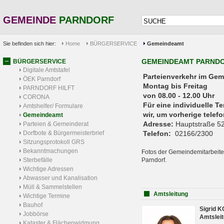
GEMEINDE
PARNDORF
Sie befinden sich hier:
Home
BÜRGERSERVICE
Gemeindeamt
GEMEINDEAMT PARND
BÜRGERSERVICE
Digitale Amtstafel
Parteienverkehr 
ÖEK Parndorf
Montag bis Freitag
PARNDORF HILFT
von 08.00 - 12.00 Uhr
CORONA
Für eine individuelle T
Amtshelfer/ Formulare
wir, um vorherige tele
Gemeindeamt
Adresse:
Hauptstraße 52
Parteien & Gemeinderat
Dorfbote & Bürgermeisterbrief
Telefon:
02166/2300
Sitzungsprotokoll GRS
Bekanntmachungen
Fotos der Gemeindemitarbeite
Sterbefälle
Parndorf.
Wichtige Adressen
Abwasser und Kanalisation
Müll & Sammelstellen
Amtsleitung
Wichtige Termine
Bauhof
Sigrid 
Jobbörse
Amtsleit
Kataster & Flächenwidmung