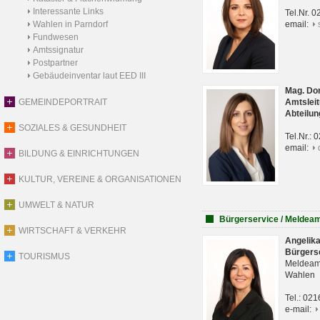
Interessante Links
Tel.Nr. 
Wahlen in Parndorf
email:
Fundwesen
Amtssignatur
Postpartner
Gebäudeinventar laut EED III
Mag. Do
GEMEINDEPORTRAIT
Amtsleit
Abteilun
SOZIALES & GESUNDHEIT
Tel.Nr.:
email:
BILDUNG & EINRICHTUNGEN
KULTUR, VEREINE & ORGANISATIONEN
UMWELT & NATUR
Bürgerservice / Meldea
WIRTSCHAFT & VERKEHR
Angelik
Bürgers
TOURISMUS
Meldeam
Wahlen
Tel.: 02
e-mail: