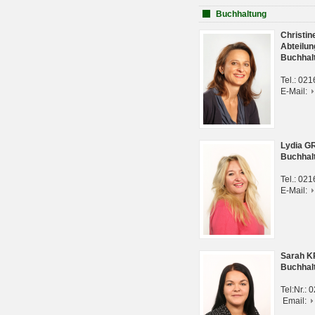
Buchhaltung
Christi
Abteilun
Buchhal
Tel.: 02
E-Mail:
Lydia G
Buchhal
Tel.: 02
E-Mail:
Sarah 
Buchhal
Tel:Nr.:
Email: