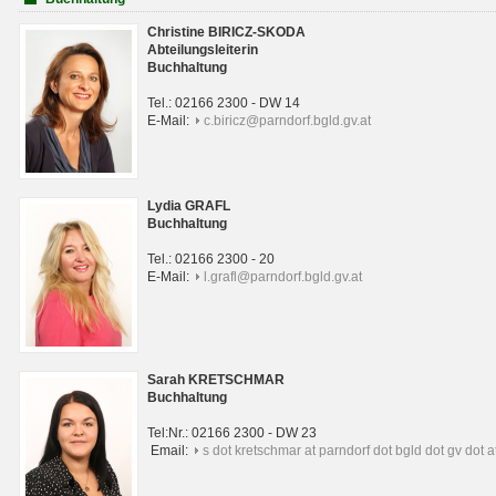
Christine BIRICZ-SKODA
Abteilungsleiterin
Buchhaltung
Tel.: 02166 2300 - DW 14
E-Mail:
c.biricz@parndorf.bgld.gv.at
Lydia GRAFL
Buchhaltung
Tel.: 02166 2300 - 20
E-Mail:
l.grafl@parndorf.bgld.gv.at
Sarah KRETSCHMAR
Buchhaltung
Tel:Nr.: 02166 2300 - DW 23
Email:
s dot kretschmar at parndorf dot bgld dot gv dot a