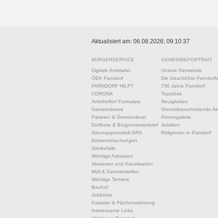
Aktualisiert am: 06.08.2026; 09:10:37
BÜRGERSERVICE
GEMEINDEPORTRAIT
Digitale Amtstafel
Unsere Gemeinde
ÖEK Parndorf
Die Geschichte Parndorf
PARNDORF HILFT
750 Jahre Parndorf
CORONA
Topothek
Amtshelfer/ Formulare
Neuigkeiten
Gemeindeamt
Grenzüberschreitende Akt
Parteien & Gemeinderat
Ahnengalerie
Dorfbote & Bürgermeisterbrief
Jubiläen
Sitzungsprotokoll GRS
Religionen in Parndorf
Bekanntmachungen
Sterbefälle
Wichtige Adressen
Abwasser und Kanalisation
Müll & Sammelstellen
Wichtige Termine
Bauhof
Jobbörse
Kataster & Flächenwidmung
Interessante Links