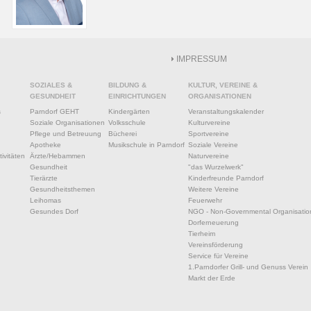
IMPRESSUM
SOZIALES &
BILDUNG &
KULTUR, VEREINE &
GESUNDHEIT
EINRICHTUNGEN
ORGANISATIONEN
s
Parndorf GEHT
Kindergärten
Veranstaltungskalender
Soziale Organisationen
Volksschule
Kulturvereine
Pflege und Betreuung
Bücherei
Sportvereine
Apotheke
Musikschule in Parndorf
Soziale Vereine
ivitäten
Ärzte/Hebammen
Naturvereine
Gesundheit
"das Wurzelwerk"
Tierärzte
Kinderfreunde Parndorf
Gesundheitsthemen
Weitere Vereine
Leihomas
Feuerwehr
Gesundes Dorf
NGO - Non-Governmental Organisatio
Dorferneuerung
Tierheim
Vereinsförderung
Service für Vereine
1.Parndorfer Grill- und Genuss Verein
Markt der Erde