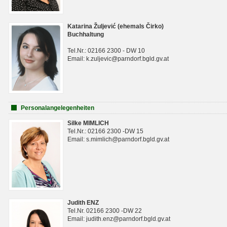
Katarina Žuljević (ehemals Čirko)
Buchhaltung
Tel.Nr.: 02166 2300 - DW 10
Email: k.zuljevic@parndorf.bgld.gv.at
Personalangelegenheiten
Silke MIMLICH
Tel.Nr.: 02166 2300 -DW 15
Email: s.mimlich@parndorf.bgld.gv.at
Judith ENZ
Tel.Nr. 02166 2300 -DW 22
Email: judith.enz@parndorf.bgld.gv.at