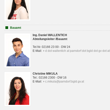
Bauamt
Ing. Daniel WALLENTICH
Abteilungsleiter /Bauamt
Tel.Nr. 02166 23 00 - DW 24
E-Mail:
d dot wallentich at parndorf dot bgld dot gv dot at
Christine MIKULA
Tel.: 02166 2300 - DW 16
E-Mail:
c.mikula@parndorf.bgld.gv.at