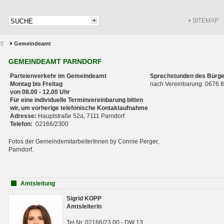
SITEMAP
CE
Gemeindeamt
GEMEINDEAMT PARNDORF
Parteienverkehr im Gemeindeamt
Sprechstunden des Bürge
Montag bis Freitag
nach Vereinbarung: 0676
von 08.00 - 12.00 Uhr
Für eine individuelle Terminvereinbarung bitten
wir, um vorherige telefonische Kontaktaufnahme
Adresse:
Hauptstraße 52a, 7111 Parndorf
Telefon:
02166/2300
Fotos der GemeindemitarbeiterInnen by Connie Perger,
Parndorf.
Amtsleitung
Sigrid KOPP
Amtsleiterin
Tel.Nr. 02166/23 00 - DW 13