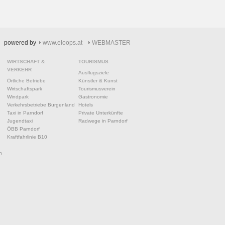
powered by
www.eloops.at
WEBMASTER
WIRTSCHAFT &
TOURISMUS
VERKEHR
Ausflugsziele
Örtliche Betriebe
Künstler & Kunst
Wirtschaftspark
Tourismusverein
Windpark
Gastronomie
Verkehrsbetriebe Burgenland
Hotels
Taxi in Parndorf
Private Unterkünfte
Jugendtaxi
Radwege in Parndorf
ÖBB Parndorf
Kraftfahrlinie B10
n