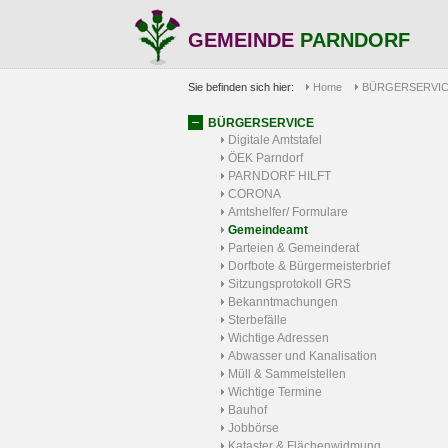
GEMEINDE
PARNDORF
Sie befinden sich hier:
Home
BÜRGERSERVI
BÜRGERSERVICE
Digitale Amtstafel
ÖEK Parndorf
PARNDORF HILFT
CORONA
Amtshelfer/ Formulare
Gemeindeamt
Parteien & Gemeinderat
Dorfbote & Bürgermeisterbrief
Sitzungsprotokoll GRS
Bekanntmachungen
Sterbefälle
Wichtige Adressen
Abwasser und Kanalisation
Müll & Sammelstellen
Wichtige Termine
Bauhof
Jobbörse
Kataster & Flächenwidmung