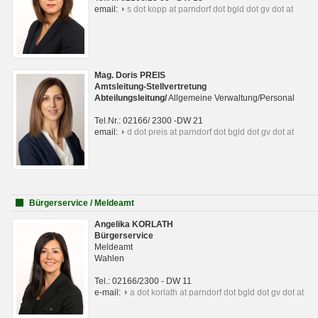
email:
s dot kopp at parndorf dot bgld dot gv dot at
Mag. Doris PREIS
Amtsleitung-Stellvertretung
Abteilungsleitun
g
/
Allgemeine Verwaltung/Personal
Tel.Nr.: 02166/ 2300 -DW 21
email:
d dot preis at parndorf dot bgld dot gv dot at
Bürgerservice / Meldeamt
Angelika KORLATH
Bürgerservice
Meldeamt
Wahlen
Tel.: 02166/2300 - DW 11
e-mail:
a dot korlath at parndorf dot bgld dot gv dot at