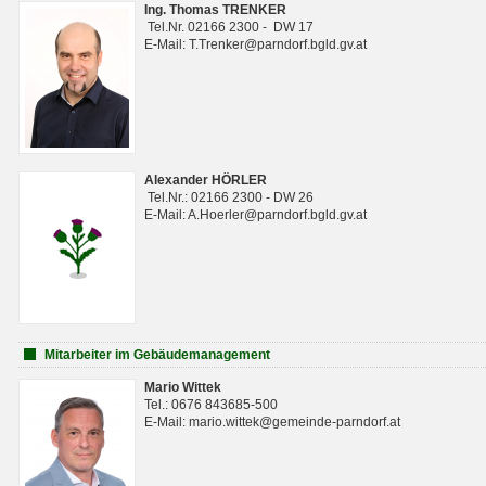
Ing. Thomas TRENKER
Tel.Nr. 02166 2300 - DW 17
E-Mail: T.Trenker@parndorf.bgld.gv.at
Alexander HÖRLER
Tel.Nr.: 02166 2300 - DW 26
E-Mail: A.Hoerler@parndorf.bgld.gv.at
Mitarbeiter im Gebäudemanagement
Mario Wittek
Tel.: 0676 843685-500
E-Mail: mario.wittek@gemeinde-parndorf.at