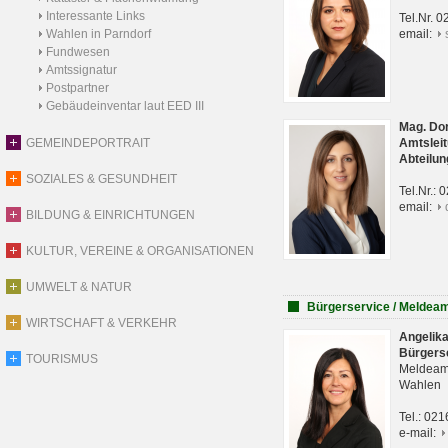
Interessante Links
Tel.Nr. 
Wahlen in Parndorf
email:
Fundwesen
Amtssignatur
Postpartner
Gebäudeinventar laut EED III
Mag. Do
GEMEINDEPORTRAIT
Amtsleit
Abteilun
SOZIALES & GESUNDHEIT
Tel.Nr.:
email:
BILDUNG & EINRICHTUNGEN
KULTUR, VEREINE & ORGANISATIONEN
UMWELT & NATUR
Bürgerservice / Meldea
WIRTSCHAFT & VERKEHR
Angelik
Bürgers
TOURISMUS
Meldeam
Wahlen
Tel.: 02
e-mail: