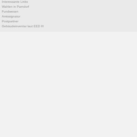
Interessante Links
Wahlen in Parndorf
Fundwesen
Amtssignatur
Postpartner
Gebäudeinventar laut EED III