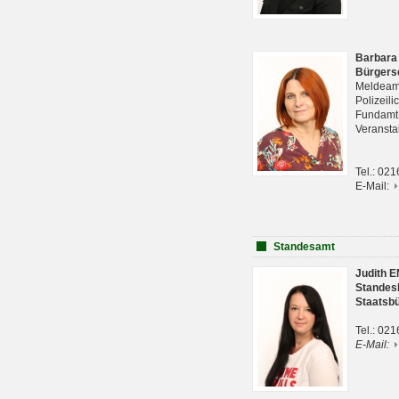
Barbara
Bürgers
Meldeam
Polizeil
Fundam
Veranst
Tel.: 02
E-Mail:
Standesamt
Judith 
Standes
Staatsb
Tel.: 02
E-Mail: