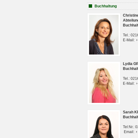
Buchhaltung
Christi
Abteilun
Buchhal
Tel.: 02
E-Mail:
Lydia G
Buchhal
Tel.: 02
E-Mail:
Sarah 
Buchhal
Tel:Nr.:
Email: