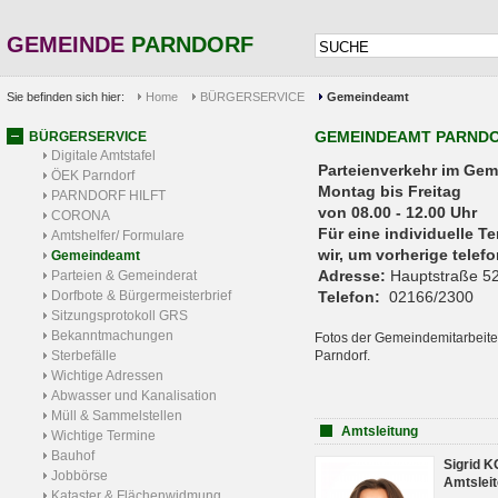
GEMEINDE
PARNDORF
Sie befinden sich hier:
Home
BÜRGERSERVICE
Gemeindeamt
GEMEINDEAMT PARND
BÜRGERSERVICE
Digitale Amtstafel
Parteienverkehr 
ÖEK Parndorf
Montag bis Freitag
PARNDORF HILFT
von 08.00 - 12.00 Uhr
CORONA
Für eine individuelle T
Amtshelfer/ Formulare
wir, um vorherige tele
Gemeindeamt
Adresse:
Hauptstraße 52
Parteien & Gemeinderat
Dorfbote & Bürgermeisterbrief
Telefon:
02166/2300
Sitzungsprotokoll GRS
Bekanntmachungen
Fotos der Gemeindemitarbeite
Sterbefälle
Parndorf.
Wichtige Adressen
Abwasser und Kanalisation
Müll & Sammelstellen
Amtsleitung
Wichtige Termine
Bauhof
Sigrid 
Jobbörse
Amtsleit
Kataster & Flächenwidmung