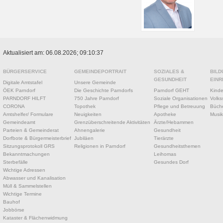
Aktualisiert am: 06.08.2026; 09:10:37
BÜRGERSERVICE
GEMEINDEPORTRAIT
SOZIALES &
BILD
GESUNDHEIT
EINR
Digitale Amtstafel
Unsere Gemeinde
ÖEK Parndorf
Die Geschichte Parndorfs
Parndorf GEHT
Kinde
PARNDORF HILFT
750 Jahre Parndorf
Soziale Organisationen
Volks
CORONA
Topothek
Pflege und Betreuung
Büche
Amtshelfer/ Formulare
Neuigkeiten
Apotheke
Musik
Gemeindeamt
Grenzüberschreitende Aktivitäten
Ärzte/Hebammen
Parteien & Gemeinderat
Ahnengalerie
Gesundheit
Dorfbote & Bürgermeisterbrief
Jubiläen
Tierärzte
Sitzungsprotokoll GRS
Religionen in Parndorf
Gesundheitsthemen
Bekanntmachungen
Leihomas
Sterbefälle
Gesundes Dorf
Wichtige Adressen
Abwasser und Kanalisation
Müll & Sammelstellen
Wichtige Termine
Bauhof
Jobbörse
Kataster & Flächenwidmung