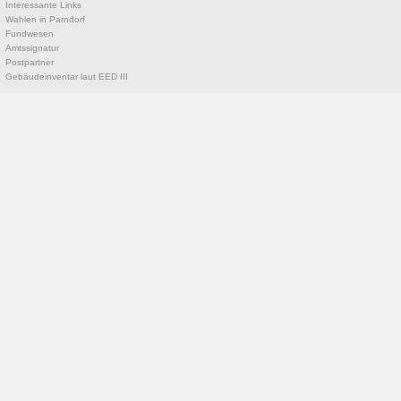
Interessante Links
Wahlen in Parndorf
Fundwesen
Amtssignatur
Postpartner
Gebäudeinventar laut EED III