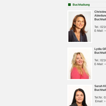
Buchhaltung
Christi
Abteilun
Buchhal
Tel.: 02
E-Mail:
Lydia G
Buchhal
Tel.: 02
E-Mail:
Sarah 
Buchhal
Tel:Nr.:
Email: