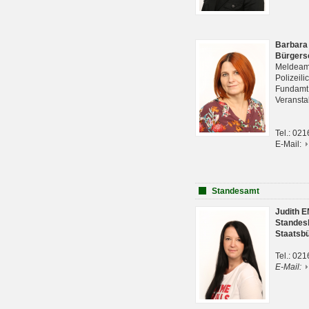
Barbara
Bürgers
Meldeam
Polizeil
Fundam
Veranst
Tel.: 02
E-Mail:
Standesamt
Judith 
Standes
Staatsb
Tel.: 02
E-Mail: