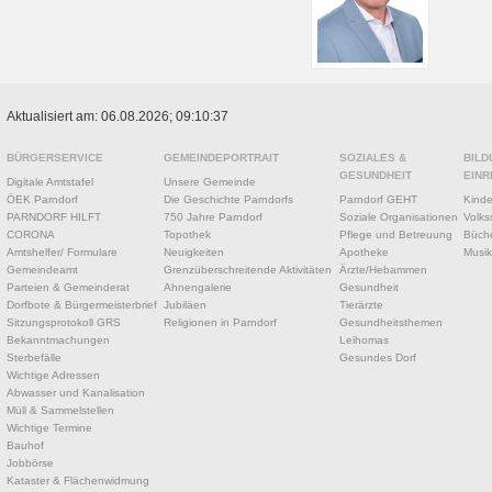
Aktualisiert am: 06.08.2026; 09:10:37
BÜRGERSERVICE
GEMEINDEPORTRAIT
SOZIALES &
BILD
GESUNDHEIT
EINR
Digitale Amtstafel
Unsere Gemeinde
ÖEK Parndorf
Die Geschichte Parndorfs
Parndorf GEHT
Kinde
PARNDORF HILFT
750 Jahre Parndorf
Soziale Organisationen
Volks
CORONA
Topothek
Pflege und Betreuung
Büche
Amtshelfer/ Formulare
Neuigkeiten
Apotheke
Musik
Gemeindeamt
Grenzüberschreitende Aktivitäten
Ärzte/Hebammen
Parteien & Gemeinderat
Ahnengalerie
Gesundheit
Dorfbote & Bürgermeisterbrief
Jubiläen
Tierärzte
Sitzungsprotokoll GRS
Religionen in Parndorf
Gesundheitsthemen
Bekanntmachungen
Leihomas
Sterbefälle
Gesundes Dorf
Wichtige Adressen
Abwasser und Kanalisation
Müll & Sammelstellen
Wichtige Termine
Bauhof
Jobbörse
Kataster & Flächenwidmung