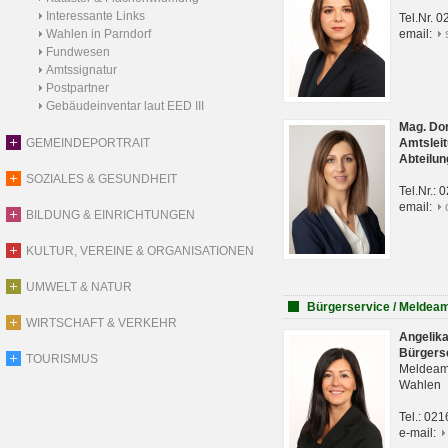
Interessante Links
Tel.Nr. 
Wahlen in Parndorf
email:
Fundwesen
Amtssignatur
Postpartner
Gebäudeinventar laut EED III
Mag. Do
GEMEINDEPORTRAIT
Amtsleit
Abteilun
SOZIALES & GESUNDHEIT
Tel.Nr.:
email:
BILDUNG & EINRICHTUNGEN
KULTUR, VEREINE & ORGANISATIONEN
UMWELT & NATUR
Bürgerservice / Meldea
WIRTSCHAFT & VERKEHR
Angelik
Bürgers
TOURISMUS
Meldeam
Wahlen
Tel.: 02
e-mail: