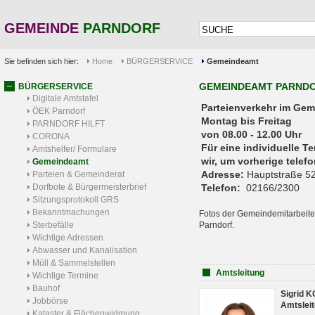
GEMEINDE
PARNDORF
Sie befinden sich hier:
Home
BÜRGERSERVICE
Gemeindeamt
GEMEINDEAMT PARND
BÜRGERSERVICE
Digitale Amtstafel
Parteienverkehr 
ÖEK Parndorf
Montag bis Freitag
PARNDORF HILFT
von 08.00 - 12.00 Uhr
CORONA
Für eine individuelle T
Amtshelfer/ Formulare
wir, um vorherige tele
Gemeindeamt
Adresse:
Hauptstraße 52
Parteien & Gemeinderat
Dorfbote & Bürgermeisterbrief
Telefon:
02166/2300
Sitzungsprotokoll GRS
Bekanntmachungen
Fotos der Gemeindemitarbeite
Sterbefälle
Parndorf.
Wichtige Adressen
Abwasser und Kanalisation
Müll & Sammelstellen
Amtsleitung
Wichtige Termine
Bauhof
Sigrid 
Jobbörse
Amtsleit
Kataster & Flächenwidmung