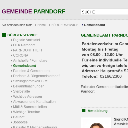
GEMEINDE
PARNDORF
Sie befinden sich hier:
Home
BÜRGERSERVICE
Gemeindeamt
GEMEINDEAMT PARND
BÜRGERSERVICE
Digitale Amtstafel
Parteienverkehr 
ÖEK Parndorf
Montag bis Freitag
PARNDORF HILFT
von 08.00 - 12.00 Uhr
CORONA
Für eine individuelle T
Amtshelfer/ Formulare
wir, um vorherige tele
Gemeindeamt
Adresse:
Hauptstraße 52
Parteien & Gemeinderat
Dorfbote & Bürgermeisterbrief
Telefon:
02166/2300
Sitzungsprotokoll GRS
Bekanntmachungen
Fotos der Gemeindemitarbeite
Sterbefälle
Parndorf.
Wichtige Adressen
Abwasser und Kanalisation
Müll & Sammelstellen
Amtsleitung
Wichtige Termine
Bauhof
Sigrid 
Jobbörse
Amtsleit
Kataster & Flächenwidmung