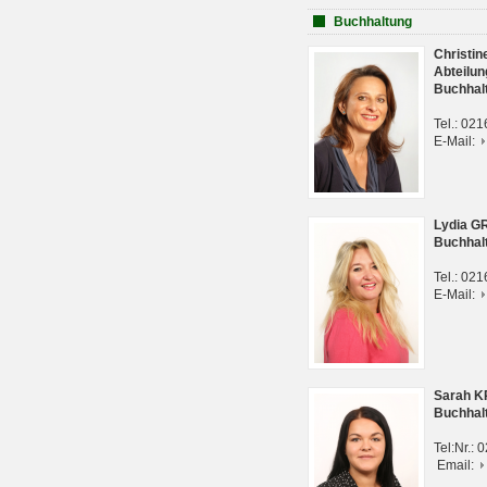
Buchhaltung
Christi
Abteilun
Buchhal
Tel.: 02
E-Mail:
Lydia G
Buchhal
Tel.: 02
E-Mail:
Sarah 
Buchhal
Tel:Nr.:
Email: