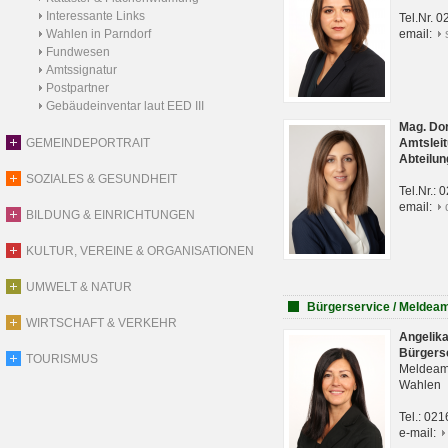
Interessante Links
Tel.Nr. 
Wahlen in Parndorf
email:
Fundwesen
Amtssignatur
Postpartner
Gebäudeinventar laut EED III
Mag. Do
GEMEINDEPORTRAIT
Amtsleit
Abteilun
SOZIALES & GESUNDHEIT
Tel.Nr.:
email:
BILDUNG & EINRICHTUNGEN
KULTUR, VEREINE & ORGANISATIONEN
UMWELT & NATUR
Bürgerservice / Meldea
WIRTSCHAFT & VERKEHR
Angelik
Bürgers
TOURISMUS
Meldeam
Wahlen
Tel.: 02
e-mail: