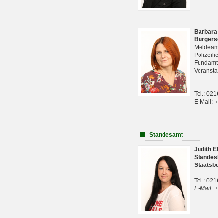
Barbara
Bürgers
Meldeam
Polizeil
Fundam
Veranst
Tel.: 02
E-Mail:
Standesamt
Judith 
Standes
Staatsb
Tel.: 02
E-Mail: