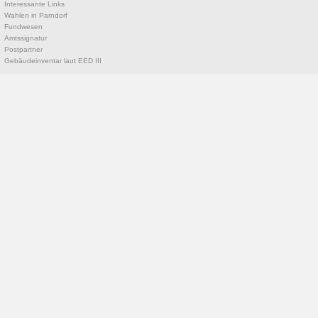
Interessante Links
Wahlen in Parndorf
Fundwesen
Amtssignatur
Postpartner
Gebäudeinventar laut EED III