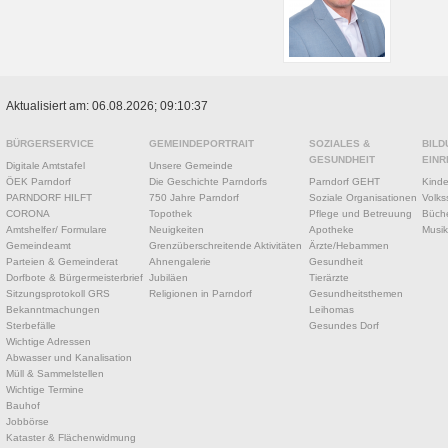
Aktualisiert am: 06.08.2026; 09:10:37
BÜRGERSERVICE
GEMEINDEPORTRAIT
SOZIALES &
BILD
GESUNDHEIT
EINR
Digitale Amtstafel
Unsere Gemeinde
ÖEK Parndorf
Die Geschichte Parndorfs
Parndorf GEHT
Kinde
PARNDORF HILFT
750 Jahre Parndorf
Soziale Organisationen
Volks
CORONA
Topothek
Pflege und Betreuung
Büche
Amtshelfer/ Formulare
Neuigkeiten
Apotheke
Musik
Gemeindeamt
Grenzüberschreitende Aktivitäten
Ärzte/Hebammen
Parteien & Gemeinderat
Ahnengalerie
Gesundheit
Dorfbote & Bürgermeisterbrief
Jubiläen
Tierärzte
Sitzungsprotokoll GRS
Religionen in Parndorf
Gesundheitsthemen
Bekanntmachungen
Leihomas
Sterbefälle
Gesundes Dorf
Wichtige Adressen
Abwasser und Kanalisation
Müll & Sammelstellen
Wichtige Termine
Bauhof
Jobbörse
Kataster & Flächenwidmung