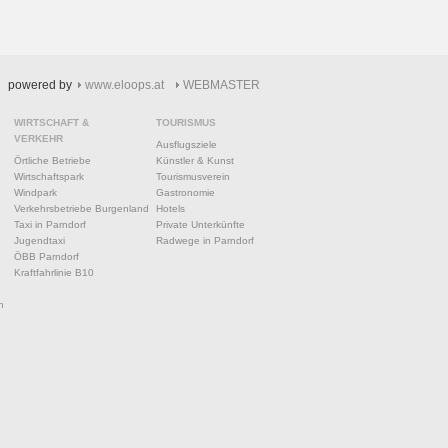
powered by
www.eloops.at
WEBMASTER
WIRTSCHAFT &
TOURISMUS
VERKEHR
Ausflugsziele
Örtliche Betriebe
Künstler & Kunst
Wirtschaftspark
Tourismusverein
Windpark
Gastronomie
Verkehrsbetriebe Burgenland
Hotels
Taxi in Parndorf
Private Unterkünfte
Jugendtaxi
Radwege in Parndorf
ÖBB Parndorf
Kraftfahrlinie B10
n