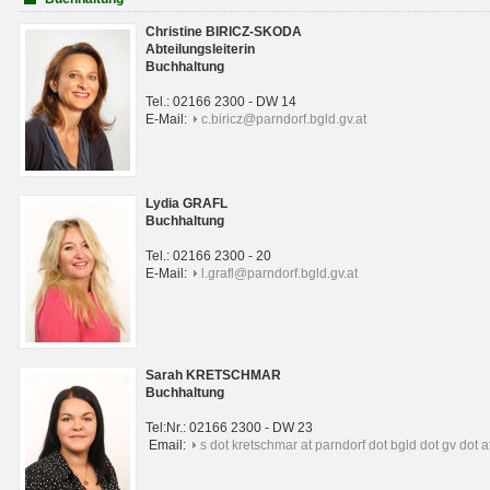
Christine BIRICZ-SKODA
Abteilungsleiterin
Buchhaltung
Tel.: 02166 2300 - DW 14
E-Mail:
c.biricz@parndorf.bgld.gv.at
Lydia GRAFL
Buchhaltung
Tel.: 02166 2300 - 20
E-Mail:
l.grafl@parndorf.bgld.gv.at
Sarah KRETSCHMAR
Buchhaltung
Tel:Nr.: 02166 2300 - DW 23
Email:
s dot kretschmar at parndorf dot bgld dot gv dot a