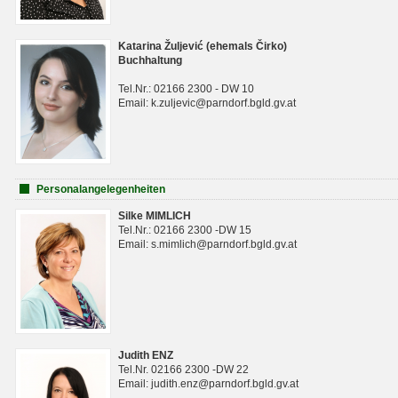
Katarina Žuljević (ehemals Čirko)
Buchhaltung
Tel.Nr.: 02166 2300 - DW 10
Email: k.zuljevic@parndorf.bgld.gv.at
Personalangelegenheiten
Silke MIMLICH
Tel.Nr.: 02166 2300 -DW 15
Email: s.mimlich@parndorf.bgld.gv.at
Judith ENZ
Tel.Nr. 02166 2300 -DW 22
Email: judith.enz@parndorf.bgld.gv.at