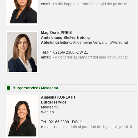
email:
s dot kopp at parndorf dot bgld dot gv dot at
Mag. Doris PREIS
Amtsleitung-Stellvertretung
Abteilungsleitun
g
/
Allgemeine Verwaltung/Personal
Tel.Nr.: 02166/ 2300 -DW 21
email:
d dot preis at parndorf dot bgld dot gv dot at
Bürgerservice / Meldeamt
Angelika KORLATH
Bürgerservice
Meldeamt
Wahlen
Tel.: 02166/2300 - DW 11
e-mail:
a dot korlath at parndorf dot bgld dot gv dot at