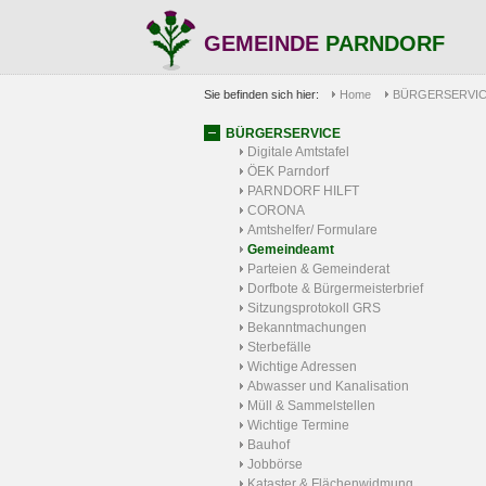
GEMEINDE
PARNDORF
Sie befinden sich hier:
Home
BÜRGERSERVI
BÜRGERSERVICE
Digitale Amtstafel
ÖEK Parndorf
PARNDORF HILFT
CORONA
Amtshelfer/ Formulare
Gemeindeamt
Parteien & Gemeinderat
Dorfbote & Bürgermeisterbrief
Sitzungsprotokoll GRS
Bekanntmachungen
Sterbefälle
Wichtige Adressen
Abwasser und Kanalisation
Müll & Sammelstellen
Wichtige Termine
Bauhof
Jobbörse
Kataster & Flächenwidmung