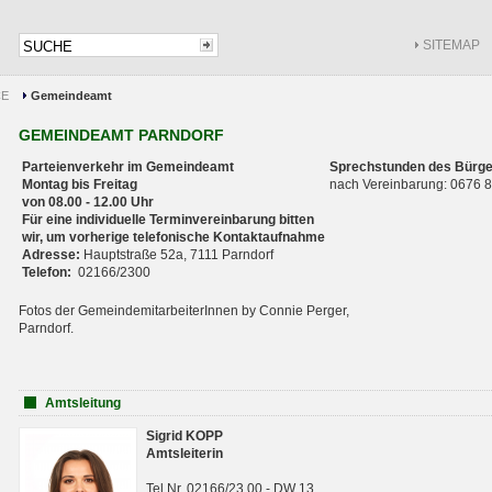
SITEMAP
CE
Gemeindeamt
GEMEINDEAMT PARNDORF
Parteienverkehr im Gemeindeamt
Sprechstunden des Bürge
Montag bis Freitag
nach Vereinbarung: 0676
von 08.00 - 12.00 Uhr
Für eine individuelle Terminvereinbarung bitten
wir, um vorherige telefonische Kontaktaufnahme
Adresse:
Hauptstraße 52a, 7111 Parndorf
Telefon:
02166/2300
Fotos der GemeindemitarbeiterInnen by Connie Perger,
Parndorf.
Amtsleitung
Sigrid KOPP
Amtsleiterin
Tel.Nr. 02166/23 00 - DW 13