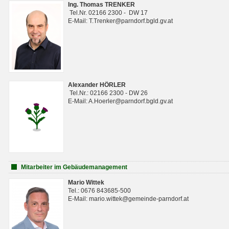
Ing. Thomas TRENKER
Tel.Nr. 02166 2300 - DW 17
E-Mail: T.Trenker@parndorf.bgld.gv.at
Alexander HÖRLER
Tel.Nr.: 02166 2300 - DW 26
E-Mail: A.Hoerler@parndorf.bgld.gv.at
Mitarbeiter im Gebäudemanagement
Mario Wittek
Tel.: 0676 843685-500
E-Mail: mario.wittek@gemeinde-parndorf.at