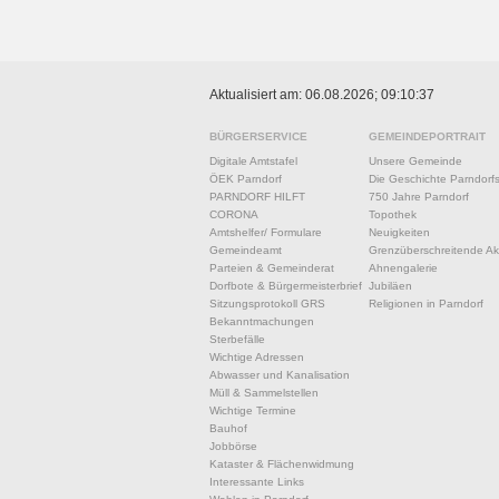
Aktualisiert am: 06.08.2026; 09:10:37
BÜRGERSERVICE
GEMEINDEPORTRAIT
Digitale Amtstafel
Unsere Gemeinde
ÖEK Parndorf
Die Geschichte Parndorf
PARNDORF HILFT
750 Jahre Parndorf
CORONA
Topothek
Amtshelfer/ Formulare
Neuigkeiten
Gemeindeamt
Grenzüberschreitende Akt
Parteien & Gemeinderat
Ahnengalerie
Dorfbote & Bürgermeisterbrief
Jubiläen
Sitzungsprotokoll GRS
Religionen in Parndorf
Bekanntmachungen
Sterbefälle
Wichtige Adressen
Abwasser und Kanalisation
Müll & Sammelstellen
Wichtige Termine
Bauhof
Jobbörse
Kataster & Flächenwidmung
Interessante Links