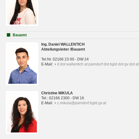
Bauamt
Ing. Daniel WALLENTICH
Abteilungsleiter /Bauamt
Tel.Nr. 02166 23 00 - DW 24
E-Mail:
d dot wallentich at parndorf dot bgld dot gv dot at
Christine MIKULA
Tel.: 02166 2300 - DW 16
E-Mail:
c.mikula@parndorf.bgld.gv.at