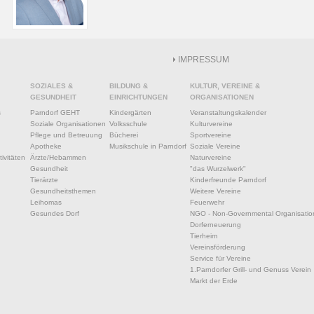
IMPRESSUM
SOZIALES &
BILDUNG &
KULTUR, VEREINE &
GESUNDHEIT
EINRICHTUNGEN
ORGANISATIONEN
s
Parndorf GEHT
Kindergärten
Veranstaltungskalender
Soziale Organisationen
Volksschule
Kulturvereine
Pflege und Betreuung
Bücherei
Sportvereine
Apotheke
Musikschule in Parndorf
Soziale Vereine
ivitäten
Ärzte/Hebammen
Naturvereine
Gesundheit
"das Wurzelwerk"
Tierärzte
Kinderfreunde Parndorf
Gesundheitsthemen
Weitere Vereine
Leihomas
Feuerwehr
Gesundes Dorf
NGO - Non-Governmental Organisatio
Dorferneuerung
Tierheim
Vereinsförderung
Service für Vereine
1.Parndorfer Grill- und Genuss Verein
Markt der Erde