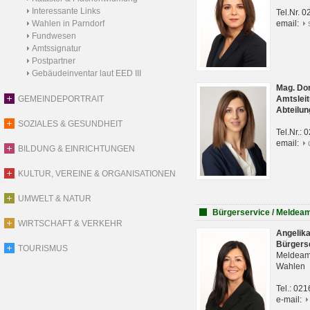
Interessante Links
Tel.Nr. 
Wahlen in Parndorf
email:
Fundwesen
Amtssignatur
Postpartner
Gebäudeinventar laut EED III
Mag. Do
GEMEINDEPORTRAIT
Amtsleit
Abteilun
SOZIALES & GESUNDHEIT
Tel.Nr.:
email:
BILDUNG & EINRICHTUNGEN
KULTUR, VEREINE & ORGANISATIONEN
UMWELT & NATUR
Bürgerservice / Meldea
WIRTSCHAFT & VERKEHR
Angelik
Bürgers
TOURISMUS
Meldeam
Wahlen
Tel.: 02
e-mail: