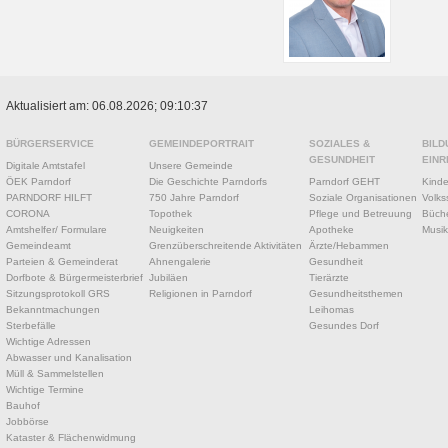
Aktualisiert am: 06.08.2026; 09:10:37
BÜRGERSERVICE
GEMEINDEPORTRAIT
SOZIALES &
BILD
GESUNDHEIT
EINR
Digitale Amtstafel
Unsere Gemeinde
ÖEK Parndorf
Die Geschichte Parndorfs
Parndorf GEHT
Kinde
PARNDORF HILFT
750 Jahre Parndorf
Soziale Organisationen
Volks
CORONA
Topothek
Pflege und Betreuung
Büche
Amtshelfer/ Formulare
Neuigkeiten
Apotheke
Musik
Gemeindeamt
Grenzüberschreitende Aktivitäten
Ärzte/Hebammen
Parteien & Gemeinderat
Ahnengalerie
Gesundheit
Dorfbote & Bürgermeisterbrief
Jubiläen
Tierärzte
Sitzungsprotokoll GRS
Religionen in Parndorf
Gesundheitsthemen
Bekanntmachungen
Leihomas
Sterbefälle
Gesundes Dorf
Wichtige Adressen
Abwasser und Kanalisation
Müll & Sammelstellen
Wichtige Termine
Bauhof
Jobbörse
Kataster & Flächenwidmung