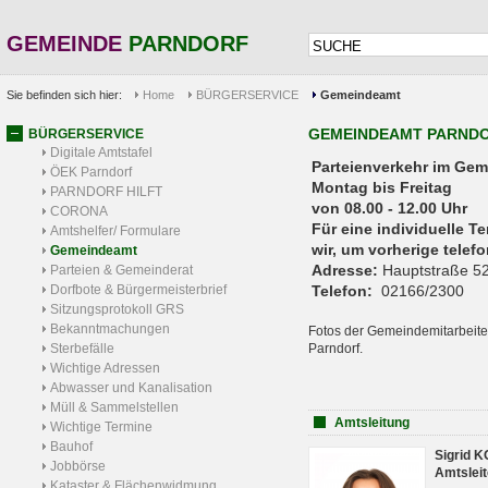
GEMEINDE
PARNDORF
Sie befinden sich hier:
Home
BÜRGERSERVICE
Gemeindeamt
GEMEINDEAMT PARND
BÜRGERSERVICE
Digitale Amtstafel
Parteienverkehr 
ÖEK Parndorf
Montag bis Freitag
PARNDORF HILFT
von 08.00 - 12.00 Uhr
CORONA
Für eine individuelle T
Amtshelfer/ Formulare
wir, um vorherige tele
Gemeindeamt
Adresse:
Hauptstraße 52
Parteien & Gemeinderat
Dorfbote & Bürgermeisterbrief
Telefon:
02166/2300
Sitzungsprotokoll GRS
Bekanntmachungen
Fotos der Gemeindemitarbeite
Sterbefälle
Parndorf.
Wichtige Adressen
Abwasser und Kanalisation
Müll & Sammelstellen
Amtsleitung
Wichtige Termine
Bauhof
Sigrid 
Jobbörse
Amtsleit
Kataster & Flächenwidmung