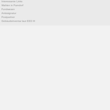
Interessante Links
Wahlen in Parndorf
Fundwesen
Amtssignatur
Postpartner
Gebäudeinventar laut EED III