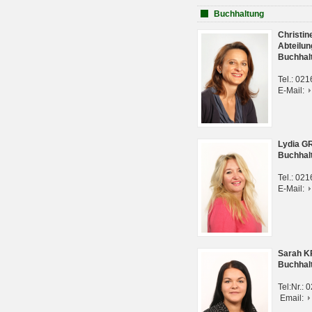
Buchhaltung
Christi
Abteilun
Buchhal
Tel.: 02
E-Mail:
Lydia G
Buchhal
Tel.: 02
E-Mail:
Sarah 
Buchhal
Tel:Nr.:
Email: