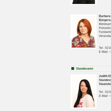
Barbara
Bürgers
Meldeam
Polizeil
Fundam
Veranst
Tel.: 02
E-Mail:
Standesamt
Judith 
Standes
Staatsb
Tel.: 02
E-Mail: