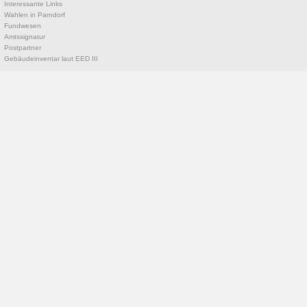
Interessante Links
Wahlen in Parndorf
Fundwesen
Amtssignatur
Postpartner
Gebäudeinventar laut EED III