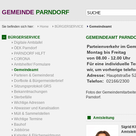
GEMEINDE
PARNDORF
Sie befinden sich hier:
Home
BÜRGERSERVICE
Gemeindeamt
GEMEINDEAMT PARND
BÜRGERSERVICE
Digitale Amtstafel
Parteienverkehr 
ÖEK Parndorf
Montag bis Freitag
PARNDORF HILFT
von 08.00 - 12.00 Uhr
CORONA
Für eine individuelle T
Amtshelfer/ Formulare
wir, um vorherige tele
Gemeindeamt
Adresse:
Hauptstraße 52
Parteien & Gemeinderat
Dorfbote & Bürgermeisterbrief
Telefon:
02166/2300
Sitzungsprotokoll GRS
Bekanntmachungen
Fotos der Gemeindemitarbeite
Sterbefälle
Parndorf.
Wichtige Adressen
Abwasser und Kanalisation
Müll & Sammelstellen
Amtsleitung
Wichtige Termine
Bauhof
Sigrid 
Jobbörse
Amtsleit
Kataster & Flächenwidmung