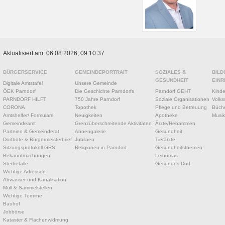
Aktualisiert am: 06.08.2026; 09:10:37
BÜRGERSERVICE
GEMEINDEPORTRAIT
SOZIALES &
BILD
GESUNDHEIT
EINR
Digitale Amtstafel
Unsere Gemeinde
ÖEK Parndorf
Die Geschichte Parndorfs
Parndorf GEHT
Kinde
PARNDORF HILFT
750 Jahre Parndorf
Soziale Organisationen
Volks
CORONA
Topothek
Pflege und Betreuung
Büche
Amtshelfer/ Formulare
Neuigkeiten
Apotheke
Musik
Gemeindeamt
Grenzüberschreitende Aktivitäten
Ärzte/Hebammen
Parteien & Gemeinderat
Ahnengalerie
Gesundheit
Dorfbote & Bürgermeisterbrief
Jubiläen
Tierärzte
Sitzungsprotokoll GRS
Religionen in Parndorf
Gesundheitsthemen
Bekanntmachungen
Leihomas
Sterbefälle
Gesundes Dorf
Wichtige Adressen
Abwasser und Kanalisation
Müll & Sammelstellen
Wichtige Termine
Bauhof
Jobbörse
Kataster & Flächenwidmung