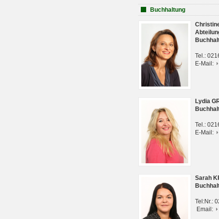
Buchhaltung
Christi
Abteilun
Buchhal
Tel.: 02
E-Mail:
Lydia G
Buchhal
Tel.: 02
E-Mail:
Sarah 
Buchhal
Tel:Nr.:
Email: