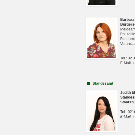
Barbara
Bürgers
Meldeam
Polizeil
Fundam
Veranst
Tel.: 02
E-Mail:
Standesamt
Judith 
Standes
Staatsb
Tel.: 02
E-Mail: