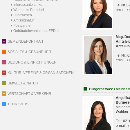
Interessante Links
Tel.Nr. 
Wahlen in Parndorf
email:
Fundwesen
Amtssignatur
Postpartner
Gebäudeinventar laut EED III
Mag. Do
GEMEINDEPORTRAIT
Amtsleit
Abteilun
SOZIALES & GESUNDHEIT
Tel.Nr.:
email:
BILDUNG & EINRICHTUNGEN
KULTUR, VEREINE & ORGANISATIONEN
UMWELT & NATUR
Bürgerservice / Meldea
WIRTSCHAFT & VERKEHR
Angelik
Bürgers
TOURISMUS
Meldeam
Wahlen
Tel.: 02
e-mail: