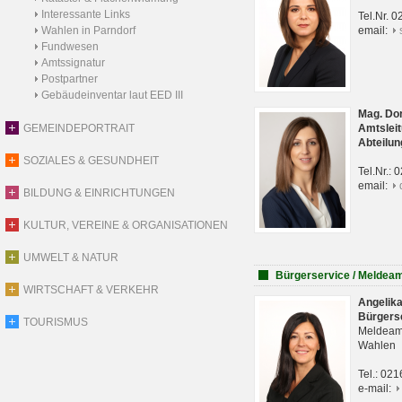
Interessante Links
Tel.Nr. 
Wahlen in Parndorf
email:
Fundwesen
Amtssignatur
Postpartner
Gebäudeinventar laut EED III
Mag. Do
GEMEINDEPORTRAIT
Amtsleit
Abteilun
SOZIALES & GESUNDHEIT
Tel.Nr.:
email:
BILDUNG & EINRICHTUNGEN
KULTUR, VEREINE & ORGANISATIONEN
UMWELT & NATUR
Bürgerservice / Meldea
WIRTSCHAFT & VERKEHR
Angelik
Bürgers
TOURISMUS
Meldeam
Wahlen
Tel.: 02
e-mail: