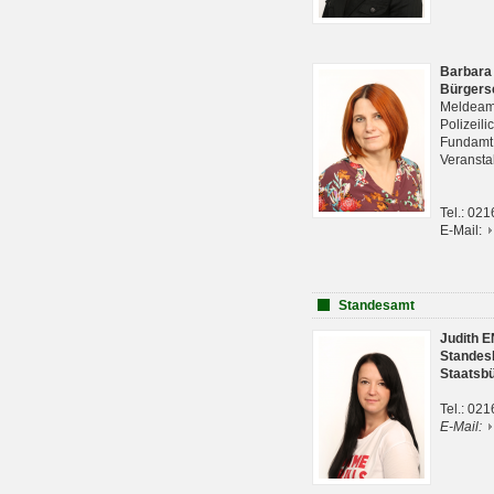
Barbara
Bürgers
Meldeam
Polizeil
Fundam
Veranst
Tel.: 02
E-Mail:
Standesamt
Judith 
Standes
Staatsb
Tel.: 02
E-Mail: