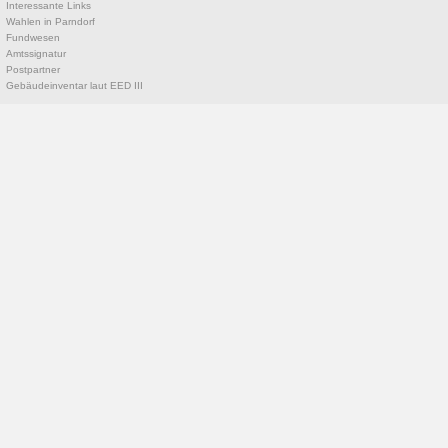
Interessante Links
Wahlen in Parndorf
Fundwesen
Amtssignatur
Postpartner
Gebäudeinventar laut EED III