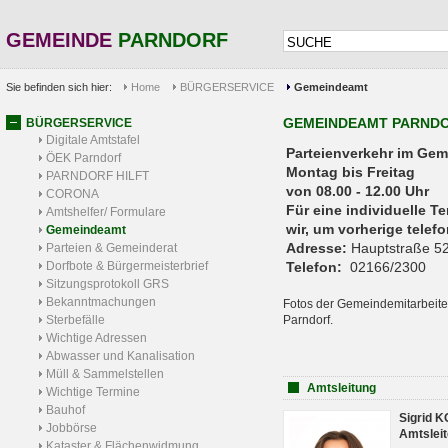
GEMEINDE
PARNDORF
Sie befinden sich hier:
Home
BÜRGERSERVICE
Gemeindeamt
GEMEINDEAMT PARND
BÜRGERSERVICE
Digitale Amtstafel
Parteienverkehr 
ÖEK Parndorf
Montag bis Freitag
PARNDORF HILFT
von 08.00 - 12.00 Uhr
CORONA
Für eine individuelle T
Amtshelfer/ Formulare
wir, um vorherige tele
Gemeindeamt
Adresse:
Hauptstraße 52
Parteien & Gemeinderat
Dorfbote & Bürgermeisterbrief
Telefon:
02166/2300
Sitzungsprotokoll GRS
Bekanntmachungen
Fotos der Gemeindemitarbeite
Sterbefälle
Parndorf.
Wichtige Adressen
Abwasser und Kanalisation
Müll & Sammelstellen
Amtsleitung
Wichtige Termine
Bauhof
Sigrid 
Jobbörse
Amtsleit
Kataster & Flächenwidmung