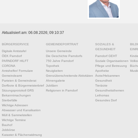
Aktualisiert am: 06.08.2026; 09:10:37
BÜRGERSERVICE
GEMEINDEPORTRAIT
SOZIALES &
BILD
GESUNDHEIT
EINR
Digitale Amtstafel
Unsere Gemeinde
ÖEK Parndorf
Die Geschichte Parndorfs
Parndorf GEHT
Kinde
PARNDORF HILFT
750 Jahre Parndorf
Soziale Organisationen
Volks
CORONA
Topothek
Pflege und Betreuung
Büche
Amtshelfer/ Formulare
Neuigkeiten
Apotheke
Musik
Gemeindeamt
Grenzüberschreitende Aktivitäten
Ärzte/Hebammen
Parteien & Gemeinderat
Ahnengalerie
Gesundheit
Dorfbote & Bürgermeisterbrief
Jubiläen
Tierärzte
Sitzungsprotokoll GRS
Religionen in Parndorf
Gesundheitsthemen
Bekanntmachungen
Leihomas
Sterbefälle
Gesundes Dorf
Wichtige Adressen
Abwasser und Kanalisation
Müll & Sammelstellen
Wichtige Termine
Bauhof
Jobbörse
Kataster & Flächenwidmung