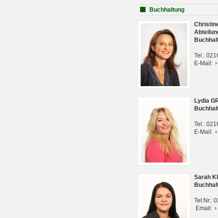
Buchhaltung
Christi
Abteilun
Buchhal
Tel.: 02
E-Mail:
Lydia G
Buchhal
Tel.: 02
E-Mail:
Sarah 
Buchhal
Tel:Nr.:
Email: