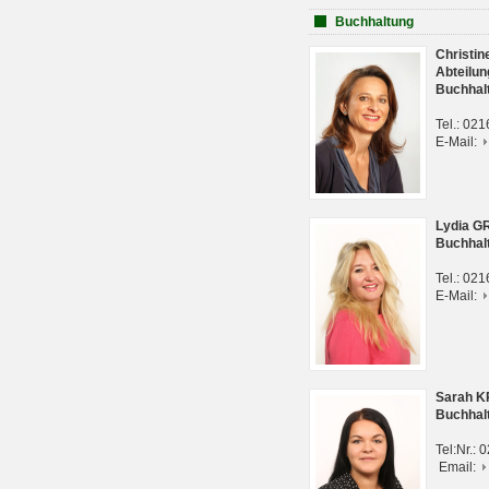
Buchhaltung
Christi
Abteilun
Buchhal
Tel.: 02
E-Mail:
Lydia G
Buchhal
Tel.: 02
E-Mail:
Sarah 
Buchhal
Tel:Nr.:
Email: