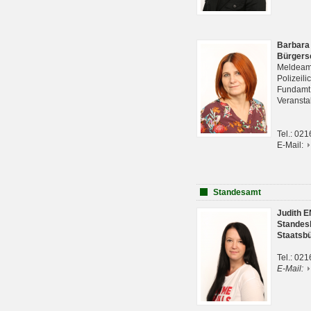
Barbara
Bürgers
Meldeam
Polizeil
Fundam
Veranst
Tel.: 02
E-Mail:
Standesamt
Judith 
Standes
Staatsb
Tel.: 02
E-Mail: