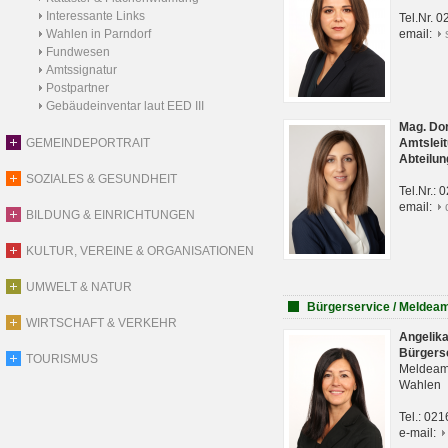
Interessante Links
Tel.Nr. 
Wahlen in Parndorf
email:
Fundwesen
Amtssignatur
Postpartner
Gebäudeinventar laut EED III
Mag. Do
GEMEINDEPORTRAIT
Amtsleit
Abteilun
SOZIALES & GESUNDHEIT
Tel.Nr.:
email:
BILDUNG & EINRICHTUNGEN
KULTUR, VEREINE & ORGANISATIONEN
UMWELT & NATUR
Bürgerservice / Meldea
WIRTSCHAFT & VERKEHR
Angelik
Bürgers
TOURISMUS
Meldeam
Wahlen
Tel.: 02
e-mail: