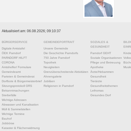
Aktualisiert am: 06.08.2026; 09:10:37
BÜRGERSERVICE
GEMEINDEPORTRAIT
SOZIALES &
BILD
GESUNDHEIT
EINR
Digitale Amtstafel
Unsere Gemeinde
ÖEK Parndorf
Die Geschichte Parndorfs
Parndorf GEHT
Kinde
PARNDORF HILFT
750 Jahre Parndorf
Soziale Organisationen
Volks
CORONA
Topothek
Pflege und Betreuung
Büche
Amtshelfer/ Formulare
Neuigkeiten
Apotheke
Musik
Gemeindeamt
Grenzüberschreitende Aktivitäten
Ärzte/Hebammen
Parteien & Gemeinderat
Ahnengalerie
Gesundheit
Dorfbote & Bürgermeisterbrief
Jubiläen
Tierärzte
Sitzungsprotokoll GRS
Religionen in Parndorf
Gesundheitsthemen
Bekanntmachungen
Leihomas
Sterbefälle
Gesundes Dorf
Wichtige Adressen
Abwasser und Kanalisation
Müll & Sammelstellen
Wichtige Termine
Bauhof
Jobbörse
Kataster & Flächenwidmung