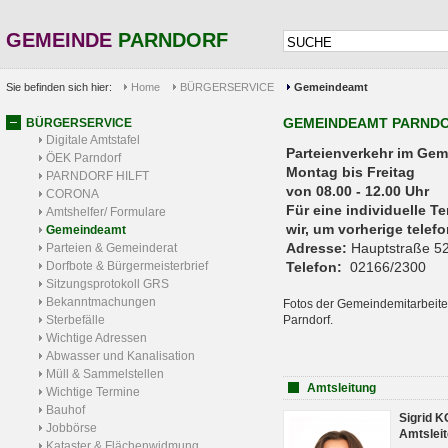
GEMEINDE
PARNDORF
Sie befinden sich hier:
Home
BÜRGERSERVICE
Gemeindeamt
GEMEINDEAMT PARND
BÜRGERSERVICE
Digitale Amtstafel
Parteienverkehr 
ÖEK Parndorf
Montag bis Freitag
PARNDORF HILFT
von 08.00 - 12.00 Uhr
CORONA
Für eine individuelle T
Amtshelfer/ Formulare
wir, um vorherige tele
Gemeindeamt
Adresse:
Hauptstraße 52
Parteien & Gemeinderat
Dorfbote & Bürgermeisterbrief
Telefon:
02166/2300
Sitzungsprotokoll GRS
Bekanntmachungen
Fotos der Gemeindemitarbeite
Sterbefälle
Parndorf.
Wichtige Adressen
Abwasser und Kanalisation
Müll & Sammelstellen
Amtsleitung
Wichtige Termine
Bauhof
Sigrid 
Jobbörse
Amtsleit
Kataster & Flächenwidmung