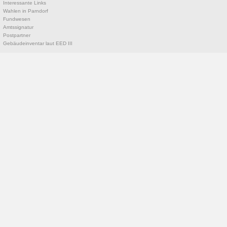
Interessante Links
Wahlen in Parndorf
Fundwesen
Amtssignatur
Postpartner
Gebäudeinventar laut EED III