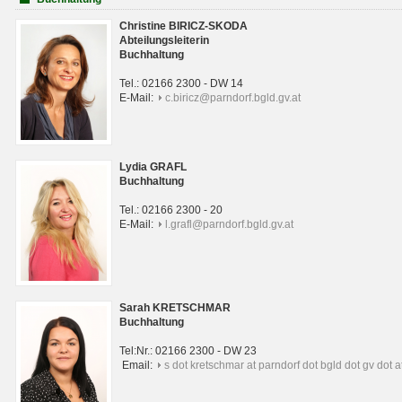
Christine BIRICZ-SKODA
Abteilungsleiterin
Buchhaltung
Tel.: 02166 2300 - DW 14
E-Mail:
c.biricz@parndorf.bgld.gv.at
Lydia GRAFL
Buchhaltung
Tel.: 02166 2300 - 20
E-Mail:
l.grafl@parndorf.bgld.gv.at
Sarah KRETSCHMAR
Buchhaltung
Tel:Nr.: 02166 2300 - DW 23
Email:
s dot kretschmar at parndorf dot bgld dot gv dot a