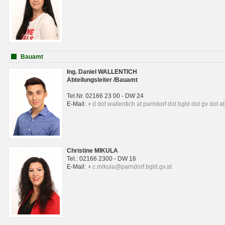
Bauamt
Ing. Daniel WALLENTICH
Abteilungsleiter /Bauamt
Tel.Nr. 02166 23 00 - DW 24
E-Mail:
d dot wallentich at parndorf dot bgld dot gv dot at
Christine MIKULA
Tel.: 02166 2300 - DW 16
E-Mail:
c.mikula@parndorf.bgld.gv.at