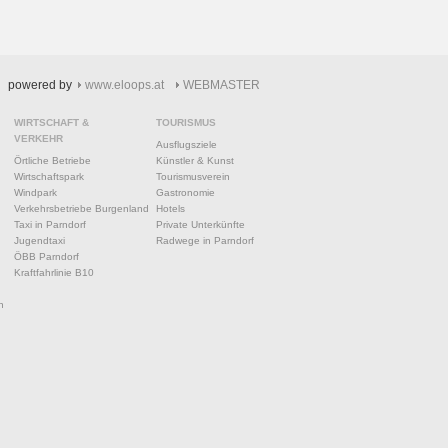
powered by
www.eloops.at
WEBMASTER
WIRTSCHAFT &
TOURISMUS
VERKEHR
Ausflugsziele
Örtliche Betriebe
Künstler & Kunst
Wirtschaftspark
Tourismusverein
Windpark
Gastronomie
Verkehrsbetriebe Burgenland
Hotels
Taxi in Parndorf
Private Unterkünfte
Jugendtaxi
Radwege in Parndorf
ÖBB Parndorf
Kraftfahrlinie B10
n