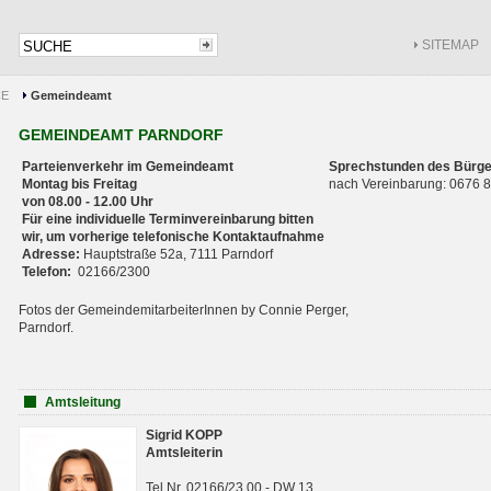
SITEMAP
CE
Gemeindeamt
GEMEINDEAMT PARNDORF
Parteienverkehr im Gemeindeamt
Sprechstunden des Bürge
Montag bis Freitag
nach Vereinbarung: 0676
von 08.00 - 12.00 Uhr
Für eine individuelle Terminvereinbarung bitten
wir, um vorherige telefonische Kontaktaufnahme
Adresse:
Hauptstraße 52a, 7111 Parndorf
Telefon:
02166/2300
Fotos der GemeindemitarbeiterInnen by Connie Perger,
Parndorf.
Amtsleitung
Sigrid KOPP
Amtsleiterin
Tel.Nr. 02166/23 00 - DW 13