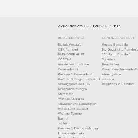
Aktualisiert am: 06.08.2026; 09:10:37
BÜRGERSERVICE
GEMEINDEPORTRAIT
Digitale Amtstafel
Unsere Gemeinde
ÖEK Parndorf
Die Geschichte Parndorf
PARNDORF HILFT
750 Jahre Parndorf
CORONA
Topothek
Amtshelfer/ Formulare
Neuigkeiten
Gemeindeamt
Grenzüberschreitende Akt
Parteien & Gemeinderat
Ahnengalerie
Dorfbote & Bürgermeisterbrief
Jubiläen
Sitzungsprotokoll GRS
Religionen in Parndorf
Bekanntmachungen
Sterbefälle
Wichtige Adressen
Abwasser und Kanalisation
Müll & Sammelstellen
Wichtige Termine
Bauhof
Jobbörse
Kataster & Flächenwidmung
Interessante Links