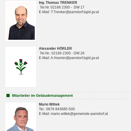
Ing. Thomas TRENKER
Tel.Nr. 02166 2300 - DW 17
E-Mail: T.Trenker@parndorf.bgld.gv.at
Alexander HÖRLER
Tel.Nr.: 02166 2300 - DW 26
E-Mail: A.Hoerler@parndorf.bgld.gv.at
Mitarbeiter im Gebäudemanagement
Mario Wittek
Tel.: 0676 843685-500
E-Mail: mario.wittek@gemeinde-parndorf.at