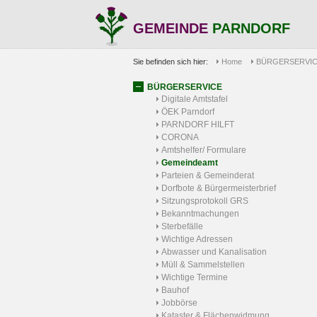
GEMEINDE
PARNDORF
Sie befinden sich hier:
Home
BÜRGERSERVI
BÜRGERSERVICE
Digitale Amtstafel
ÖEK Parndorf
PARNDORF HILFT
CORONA
Amtshelfer/ Formulare
Gemeindeamt
Parteien & Gemeinderat
Dorfbote & Bürgermeisterbrief
Sitzungsprotokoll GRS
Bekanntmachungen
Sterbefälle
Wichtige Adressen
Abwasser und Kanalisation
Müll & Sammelstellen
Wichtige Termine
Bauhof
Jobbörse
Kataster & Flächenwidmung