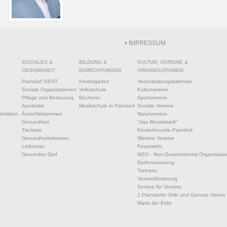
IMPRESSUM
SOZIALES &
BILDUNG &
KULTUR, VEREINE &
GESUNDHEIT
EINRICHTUNGEN
ORGANISATIONEN
s
Parndorf GEHT
Kindergärten
Veranstaltungskalender
Soziale Organisationen
Volksschule
Kulturvereine
Pflege und Betreuung
Bücherei
Sportvereine
Apotheke
Musikschule in Parndorf
Soziale Vereine
ivitäten
Ärzte/Hebammen
Naturvereine
Gesundheit
"das Wurzelwerk"
Tierärzte
Kinderfreunde Parndorf
Gesundheitsthemen
Weitere Vereine
Leihomas
Feuerwehr
Gesundes Dorf
NGO - Non-Governmental Organisatio
Dorferneuerung
Tierheim
Vereinsförderung
Service für Vereine
1.Parndorfer Grill- und Genuss Verein
Markt der Erde