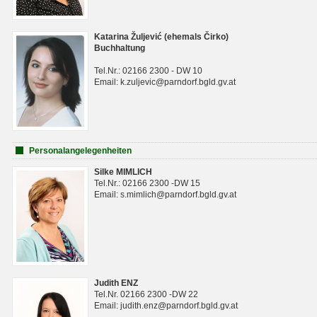
Katarina Žuljević (ehemals Čirko)
Buchhaltung
Tel.Nr.: 02166 2300 - DW 10
Email: k.zuljevic@parndorf.bgld.gv.at
Personalangelegenheiten
Silke MIMLICH
Tel.Nr.: 02166 2300 -DW 15
Email: s.mimlich@parndorf.bgld.gv.at
Judith ENZ
Tel.Nr. 02166 2300 -DW 22
Email: judith.enz@parndorf.bgld.gv.at