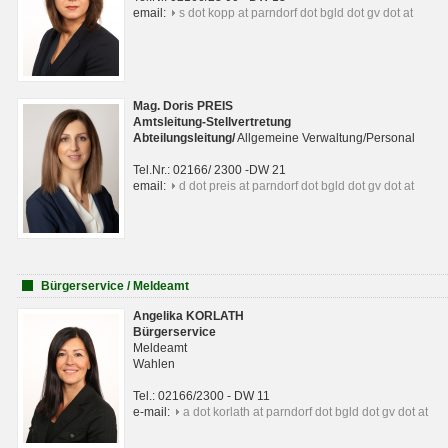
email:
s dot kopp at parndorf dot bgld dot gv dot at
Mag. Doris PREIS
Amtsleitung-Stellvertretung
Abteilungsleitun
g
/
Allgemeine Verwaltung/Personal
Tel.Nr.: 02166/ 2300 -DW 21
email:
d dot preis at parndorf dot bgld dot gv dot at
Bürgerservice / Meldeamt
Angelika KORLATH
Bürgerservice
Meldeamt
Wahlen
Tel.: 02166/2300 - DW 11
e-mail:
a dot korlath at parndorf dot bgld dot gv dot at