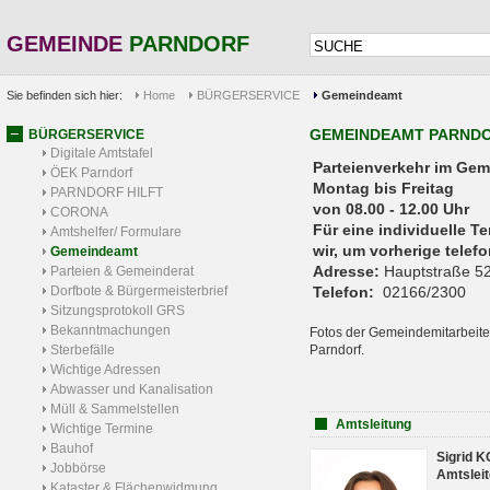
GEMEINDE
PARNDORF
Sie befinden sich hier:
Home
BÜRGERSERVICE
Gemeindeamt
GEMEINDEAMT PARND
BÜRGERSERVICE
Digitale Amtstafel
Parteienverkehr 
ÖEK Parndorf
Montag bis Freitag
PARNDORF HILFT
von 08.00 - 12.00 Uhr
CORONA
Für eine individuelle T
Amtshelfer/ Formulare
wir, um vorherige tele
Gemeindeamt
Adresse:
Hauptstraße 52
Parteien & Gemeinderat
Dorfbote & Bürgermeisterbrief
Telefon:
02166/2300
Sitzungsprotokoll GRS
Bekanntmachungen
Fotos der Gemeindemitarbeite
Sterbefälle
Parndorf.
Wichtige Adressen
Abwasser und Kanalisation
Müll & Sammelstellen
Amtsleitung
Wichtige Termine
Bauhof
Sigrid 
Jobbörse
Amtsleit
Kataster & Flächenwidmung