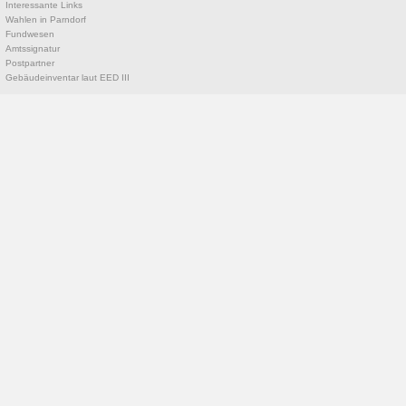
Interessante Links
Wahlen in Parndorf
Fundwesen
Amtssignatur
Postpartner
Gebäudeinventar laut EED III