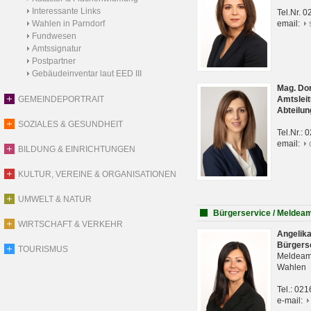
Interessante Links
Tel.Nr. 
Wahlen in Parndorf
email:
Fundwesen
Amtssignatur
Postpartner
Gebäudeinventar laut EED III
Mag. Do
GEMEINDEPORTRAIT
Amtsleit
Abteilun
SOZIALES & GESUNDHEIT
Tel.Nr.:
email:
BILDUNG & EINRICHTUNGEN
KULTUR, VEREINE & ORGANISATIONEN
UMWELT & NATUR
Bürgerservice / Meldea
WIRTSCHAFT & VERKEHR
Angelik
Bürgers
TOURISMUS
Meldeam
Wahlen
Tel.: 02
e-mail: