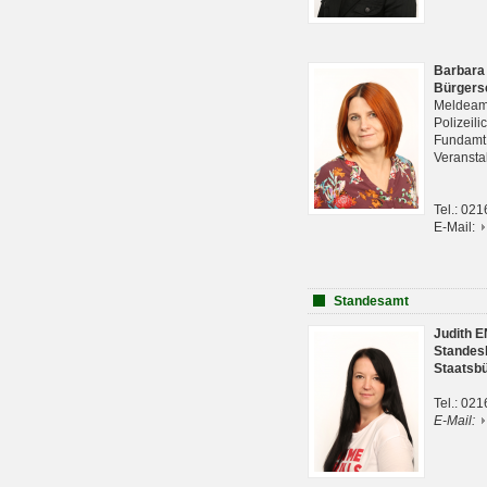
Barbara
Bürgers
Meldeam
Polizeil
Fundam
Veranst
Tel.: 02
E-Mail:
Standesamt
Judith 
Standes
Staatsb
Tel.: 02
E-Mail: