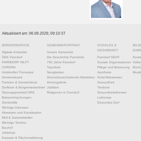
Aktualisiert am: 06.08.2026; 09:10:37
BÜRGERSERVICE
GEMEINDEPORTRAIT
SOZIALES &
BILD
GESUNDHEIT
EINR
Digitale Amtstafel
Unsere Gemeinde
ÖEK Parndorf
Die Geschichte Parndorfs
Parndorf GEHT
Kinde
PARNDORF HILFT
750 Jahre Parndorf
Soziale Organisationen
Volks
CORONA
Topothek
Pflege und Betreuung
Büche
Amtshelfer/ Formulare
Neuigkeiten
Apotheke
Musik
Gemeindeamt
Grenzüberschreitende Aktivitäten
Ärzte/Hebammen
Parteien & Gemeinderat
Ahnengalerie
Gesundheit
Dorfbote & Bürgermeisterbrief
Jubiläen
Tierärzte
Sitzungsprotokoll GRS
Religionen in Parndorf
Gesundheitsthemen
Bekanntmachungen
Leihomas
Sterbefälle
Gesundes Dorf
Wichtige Adressen
Abwasser und Kanalisation
Müll & Sammelstellen
Wichtige Termine
Bauhof
Jobbörse
Kataster & Flächenwidmung