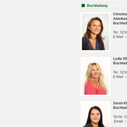
Buchhaltung
Christi
Abteilun
Buchhal
Tel.: 02
E-Mail:
Lydia G
Buchhal
Tel.: 02
E-Mail:
Sarah 
Buchhal
Tel:Nr.:
Email: