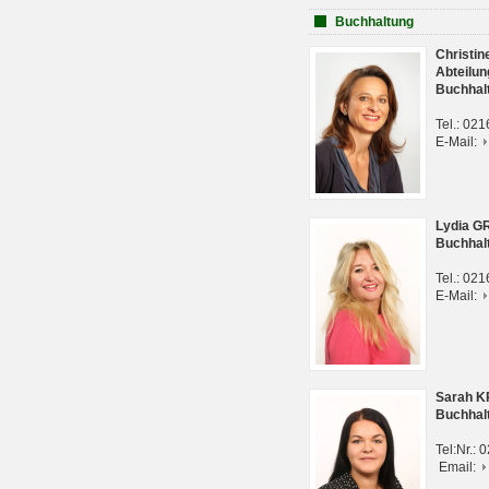
Buchhaltung
Christi
Abteilun
Buchhal
Tel.: 02
E-Mail:
Lydia G
Buchhal
Tel.: 02
E-Mail:
Sarah 
Buchhal
Tel:Nr.:
Email: