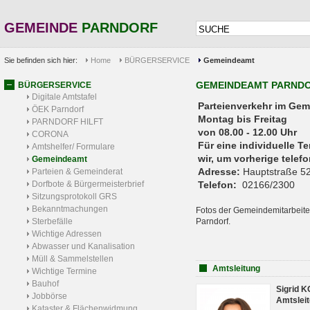
GEMEINDE
PARNDORF
Sie befinden sich hier:
Home
BÜRGERSERVICE
Gemeindeamt
GEMEINDEAMT PARND
BÜRGERSERVICE
Digitale Amtstafel
Parteienverkehr 
ÖEK Parndorf
Montag bis Freitag
PARNDORF HILFT
von 08.00 - 12.00 Uhr
CORONA
Für eine individuelle T
Amtshelfer/ Formulare
wir, um vorherige tele
Gemeindeamt
Adresse:
Hauptstraße 52
Parteien & Gemeinderat
Dorfbote & Bürgermeisterbrief
Telefon:
02166/2300
Sitzungsprotokoll GRS
Bekanntmachungen
Fotos der Gemeindemitarbeite
Sterbefälle
Parndorf.
Wichtige Adressen
Abwasser und Kanalisation
Müll & Sammelstellen
Amtsleitung
Wichtige Termine
Bauhof
Sigrid 
Jobbörse
Amtsleit
Kataster & Flächenwidmung