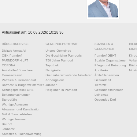
Aktualisiert am: 10.08.2026; 10:28:36
BÜRGERSERVICE
GEMEINDEPORTRAIT
SOZIALES &
BILD
GESUNDHEIT
EINR
Digitale Amtstafel
Unsere Gemeinde
ÖEK Parndorf
Die Geschichte Parndorfs
Parndorf GEHT
Kinde
PARNDORF HILFT
750 Jahre Parndorf
Soziale Organisationen
Volks
CORONA
Topothek
Pflege und Betreuung
Büche
Amtshelfer/ Formulare
Neuigkeiten
Apotheke
Musik
Gemeindeamt
Grenzüberschreitende Aktivitäten
Ärzte/Hebammen
Parteien & Gemeinderat
Ahnengalerie
Gesundheit
Dorfbote & Bürgermeisterbrief
Jubiläen
Tierärzte
Sitzungsprotokoll GRS
Religionen in Parndorf
Gesundheitsthemen
Bekanntmachungen
Leihomas
Sterbefälle
Gesundes Dorf
Wichtige Adressen
Abwasser und Kanalisation
Müll & Sammelstellen
Wichtige Termine
Bauhof
Jobbörse
Kataster & Flächenwidmung