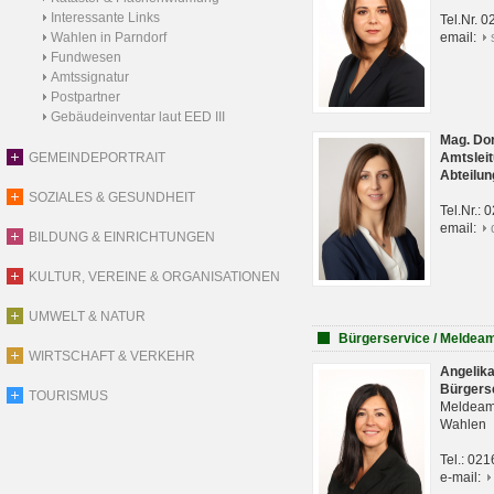
Interessante Links
Tel.Nr. 
Wahlen in Parndorf
email:
Fundwesen
Amtssignatur
Postpartner
Gebäudeinventar laut EED III
Mag. Do
GEMEINDEPORTRAIT
Amtsleit
Abteilun
SOZIALES & GESUNDHEIT
Tel.Nr.:
email:
BILDUNG & EINRICHTUNGEN
KULTUR, VEREINE & ORGANISATIONEN
UMWELT & NATUR
Bürgerservice / Meldea
WIRTSCHAFT & VERKEHR
Angelik
Bürgers
TOURISMUS
Meldeam
Wahlen
Tel.: 02
e-mail: