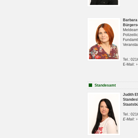
Barbara
Bürgers
Meldeam
Polizeil
Fundam
Veranst
Tel.: 02
E-Mail:
Standesamt
Judith 
Standes
Staatsb
Tel.: 02
E-Mail: