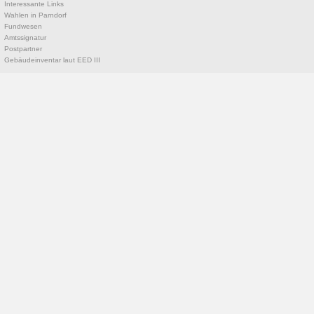
Interessante Links
Wahlen in Parndorf
Fundwesen
Amtssignatur
Postpartner
Gebäudeinventar laut EED III