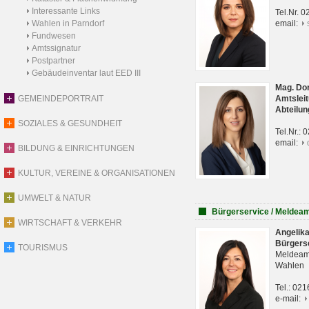
Interessante Links
Tel.Nr. 
Wahlen in Parndorf
email:
Fundwesen
Amtssignatur
Postpartner
Gebäudeinventar laut EED III
Mag. Do
GEMEINDEPORTRAIT
Amtsleit
Abteilun
SOZIALES & GESUNDHEIT
Tel.Nr.:
email:
BILDUNG & EINRICHTUNGEN
KULTUR, VEREINE & ORGANISATIONEN
UMWELT & NATUR
Bürgerservice / Meldea
WIRTSCHAFT & VERKEHR
Angelik
Bürgers
TOURISMUS
Meldeam
Wahlen
Tel.: 02
e-mail: