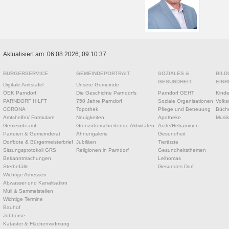
Aktualisiert am: 06.08.2026; 09:10:37
BÜRGERSERVICE
GEMEINDEPORTRAIT
SOZIALES &
BILD
GESUNDHEIT
EINR
Digitale Amtstafel
Unsere Gemeinde
ÖEK Parndorf
Die Geschichte Parndorfs
Parndorf GEHT
Kinde
PARNDORF HILFT
750 Jahre Parndorf
Soziale Organisationen
Volks
CORONA
Topothek
Pflege und Betreuung
Büche
Amtshelfer/ Formulare
Neuigkeiten
Apotheke
Musik
Gemeindeamt
Grenzüberschreitende Aktivitäten
Ärzte/Hebammen
Parteien & Gemeinderat
Ahnengalerie
Gesundheit
Dorfbote & Bürgermeisterbrief
Jubiläen
Tierärzte
Sitzungsprotokoll GRS
Religionen in Parndorf
Gesundheitsthemen
Bekanntmachungen
Leihomas
Sterbefälle
Gesundes Dorf
Wichtige Adressen
Abwasser und Kanalisation
Müll & Sammelstellen
Wichtige Termine
Bauhof
Jobbörse
Kataster & Flächenwidmung