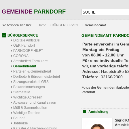
GEMEINDE
PARNDORF
Sie befinden sich hier:
Home
BÜRGERSERVICE
Gemeindeamt
GEMEINDEAMT PARND
BÜRGERSERVICE
Digitale Amtstafel
Parteienverkehr 
ÖEK Parndorf
Montag bis Freitag
PARNDORF HILFT
von 08.00 - 12.00 Uhr
CORONA
Für eine individuelle T
Amtshelfer/ Formulare
wir, um vorherige tele
Gemeindeamt
Adresse:
Hauptstraße 52
Parteien & Gemeinderat
Dorfbote & Bürgermeisterbrief
Telefon:
02166/2300
Sitzungsprotokoll GRS
Bekanntmachungen
Fotos der Gemeindemitarbeite
Sterbefälle
Parndorf.
Wichtige Adressen
Abwasser und Kanalisation
Müll & Sammelstellen
Amtsleitung
Wichtige Termine
Bauhof
Sigrid 
Jobbörse
Amtsleit
Kataster & Flächenwidmung