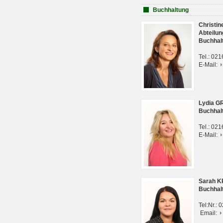
Buchhaltung
Christi
Abteilun
Buchhal
Tel.: 02
E-Mail:
Lydia G
Buchhal
Tel.: 02
E-Mail:
Sarah 
Buchhal
Tel:Nr.:
Email: