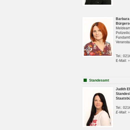
Barbara
Bürgers
Meldeam
Polizeil
Fundam
Veranst
Tel.: 02
E-Mail:
Standesamt
Judith 
Standes
Staatsb
Tel.: 02
E-Mail: