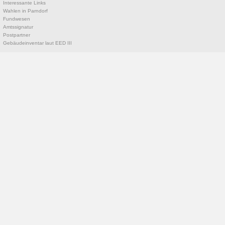
Interessante Links
Wahlen in Parndorf
Fundwesen
Amtssignatur
Postpartner
Gebäudeinventar laut EED III